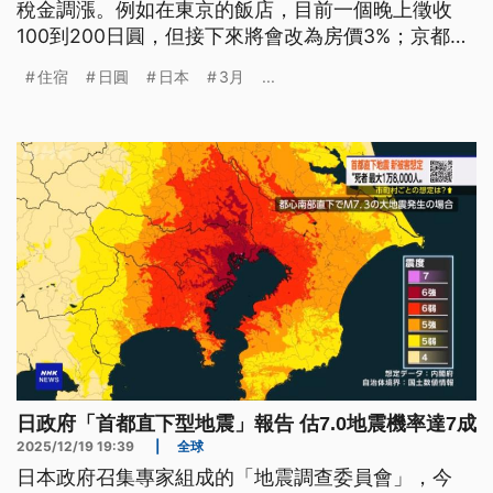
稅金調漲。例如在東京的飯店，目前一個晚上徵收
100到200日圓，但接下來將會改為房價3%；京都市
則考慮把現行的1千日圓上限，調高到1萬日圓，希望
住宿
日圓
日本
3月
...
把這些稅收拿來解決過度旅遊的問題。不過，此舉也
引發旅客和飯店業者反彈。
日政府「首都直下型地震」報告 估7.0地震機率達7成
2025/12/19 19:39
|
全球
日本政府召集專家組成的「地震調查委員會」，今