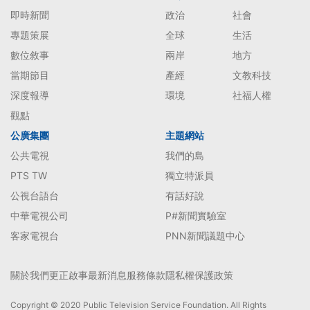
即時新聞
政治
社會
專題策展
全球
生活
數位敘事
兩岸
地方
當期節目
產經
文教科技
深度報導
環境
社福人權
觀點
公廣集團
主題網站
公共電視
我們的島
PTS TW
獨立特派員
公視台語台
有話好說
中華電視公司
P#新聞實驗室
客家電視台
PNN新聞議題中心
關於我們
更正啟事
最新消息
服務條款
隱私權保護政策
Copyright © 2020 Public Television Service Foundation. All Rights