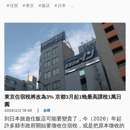
萬。 稅收欲用來解決過度旅遊的問題，毋過也引起
住宿
東京
飯店
日本
...
旅客和業者反彈。（新聞標題、導言為台語文）
東京住宿稅將改為3% 京都3月起1晚最高課稅1萬日
圓
2026/2/2 19:40
|
全球
到日本旅遊住飯店可能要變貴了，今（2026）年起
許多縣市政府開始要徵收住宿稅，或是把原本徵收的