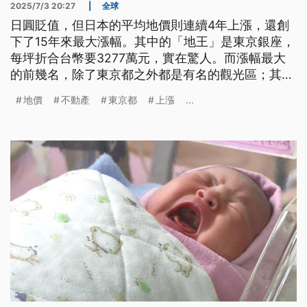
2025/7/3 20:27
|
全球
日圓貶值，但日本的平均地價則連續4年上漲，還創
下了15年來最大漲幅。其中的「地王」是東京銀座，
每坪折合台幣要3277萬元，實在驚人。而漲幅最大
的前幾名，除了東京都之外都是有名的觀光區；其
中，連續2年稱霸冠軍的長野縣白馬村，今（2025）
地價
不動產
東京都
上漲
...
年地價上漲32%。這裡除了是滑雪勝地，其他季節的
風景也超級美。去（2024）年底開幕的一家高級飯
店，向買家宣傳自己沒來住的時候可以租給別人，每
個房間要價1600萬到5500萬台幣，你覺得很貴嗎？
其實不到半年已經賣光了。而且業者統計其中2成的
「買家」是來自香港和台灣。