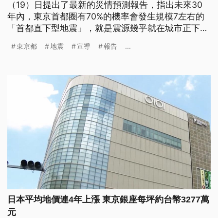
（19）日提出了最新的災情預測報告，指出未來30
年內，東京首都圈有70%的機率會發生規模7左右的
「首都直下型地震」，就是震源幾乎就在城市正下方
或鄰近地區，從關東到北陸、東海道等廣大範圍內，
東京都
地震
宣導
報告
...
死亡人數預估為1萬8000人，因為地震與火災損毀的
房屋達40萬棟，暫時無家可歸的民眾恐達840萬人。
日本平均地價連4年上漲 東京銀座每坪約台幣3277萬
元