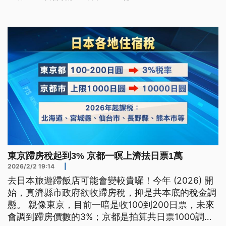
東京蹛房稅起到3% 京都一暝上濟抾日票1萬
2026/2/2 19:14
|
去日本旅遊蹛飯店可能會變較貴囉！今年 (2026) 開
始，真濟縣市政府欲收蹛房稅，抑是共本底的稅金調
懸。 親像東京，目前一暗是收100到200日票，未來
會調到蹛房價數的3%；京都是拍算共日票1000調到1