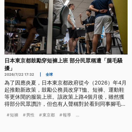
日本東京都鼓勵穿短褲上班 部分民眾稱遭「腿毛騷
擾」
2026/7/22 17:32
|
全球
為了因應炎夏，日本東京都政府從今（2026）年4月
起推動新政策，鼓勵公務員改穿T恤、短褲、運動鞋
等更休閒的服裝上班。該政策上路4個月後，雖然獲
得部分民眾讚許，但也有人聲稱對於看到同事腳毛感
到不適，更因此創造出「腿毛騷擾」一詞來形容這樣
短褲
男性
東京都
報導
...
的情境。