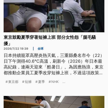
東京鼓勵夏季穿著短褲上班 部分女性怨「腿毛騷
擾」
2026/7/22 19:39
|
全球
日本持續籠罩高壓炎熱天氣，三重縣桑名市今（22）
日下午測得40.6℃高溫，刷新今（2026）年日本最
高紀錄，連兩天迎來「酷暑日」。為因應熱浪，東京
都推動企業員工夏季改穿短褲上班，不過這項政策卻
也引發兩極反應，部分民眾認為不符職場禮儀，甚至
東京都
短褲
夏季
NHK
...
有女性上班族抱怨，短褲造成「腿毛騷擾」爭議。