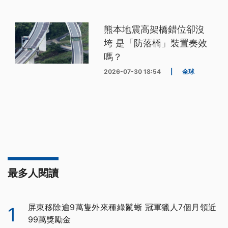
熊本地震高架橋錯位卻沒
垮 是「防落橋」裝置奏效
嗎？
2026-07-30 18:54
|
全球
最多人閱讀
屏東移除逾9萬隻外來種綠鬣蜥 冠軍獵人7個月領近
1
99萬獎勵金