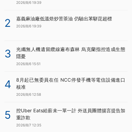
2026/8/6 19:39
嘉義麻油廠低溫焙炒苦茶油 仍驗出苯駢芘超標
2
2026/8/6 19:39
光纖無人機遺留纜線遍布森林 烏克蘭指控造成生態
3
隱憂
2026/8/6 15:51
8月起已無委員在任 NCC停發手機等電信設備進口
4
核准
2026/8/6 12:58
控Uber Eats給薪未一單一計 外送員團體揚言提告加
5
重詐欺
2026/8/7 12:35