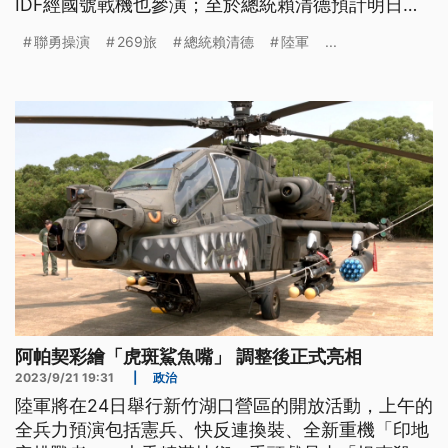
IDF經國號戰機也參演；至於總統賴清德預計明日返
台，外媒路透報導，中共可能在週末對台發動軍演，
聯勇操演
269旅
總統賴清德
陸軍
...
學者分析，不排除中共聯手俄軍，展開聯合行動。
阿帕契彩繪「虎斑鯊魚嘴」 調整後正式亮相
2023/9/21 19:31
|
政治
陸軍將在24日舉行新竹湖口營區的開放活動，上午的
全兵力預演包括憲兵、快反連換裝、全新重機「印地