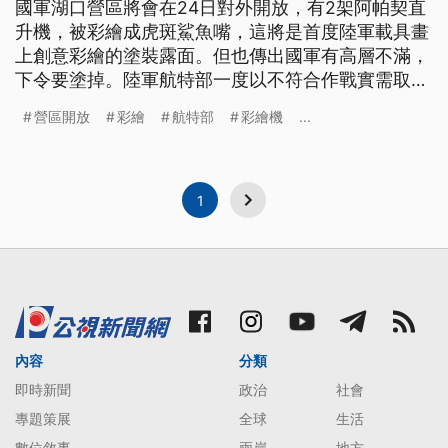
國軍湖口營區將會在24日對外開放，有2架阿帕契直
升機，被彩繪成虎斑鯊魚嘴，這將是首度陸軍載具畫
上創意彩繪的塗裝露面。但也傳出國軍有高層不滿，
下令要塗掉。陸軍航特部一度以不符合作戰實需取消
展示，不過陸軍司令部表示，在完成調整及審核程序
營區開放
彩繪
航特部
彩繪機
...
後，可以在營區開放活動展出。
1
內容
分類
即時新聞
政治
社會
專題策展
全球
生活
數位敘事
兩岸
地方