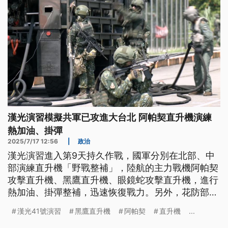
漢光演習模擬共軍已攻進大台北 阿帕契直升機演練
熱加油、掛彈
2025/7/17 12:56
|
政治
漢光演習進入第9天持久作戰，國軍分別在北部、中
部演練直升機「野戰整補」，陸航的主力戰機阿帕契
攻擊直升機、黑鷹直升機、眼鏡蛇攻擊直升機，進行
熱加油、掛彈整補，迅速恢復戰力。另外，花防部演
練「要點破壞」，工兵引爆橋梁，打亂共軍行軍節
漢光41號演習
黑鷹直升機
阿帕契
直升機
...
奏。