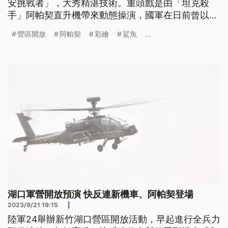
安挑戰者」，大秀精湛技術。重頭戲是由「坦克殺
手」阿帕契直升機帶來動態操演，國軍在日前曾以
「不符作戰實需」為理由，取消彩繪成「虎斑鯊魚
營區開放
阿帕契
彩繪
鯊魚
...
嘴」的阿帕契展示，引發外界反彈，現在調整之後，
順利對外公開。
湖口軍營開放預演 快反連新機車、阿帕契登場
2023/9/21 19:15
|
陸軍24舉辦新竹湖口營區開放活動，早起進行全兵力