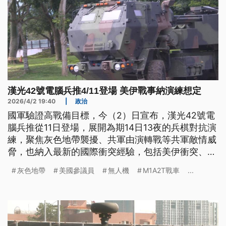
漢光42號電腦兵推4/11登場 美伊戰事納演練想定
2026/4/2 19:40
|
政治
國軍驗證高戰備目標，今（2）日宣布，漢光42號電
腦兵推從11日登場，展開為期14日13夜的兵棋對抗演
練，聚焦灰色地帶襲擾、共軍由演轉戰等共軍敵情威
脅，也納入最新的國際衝突經驗，包括美伊衝突、美
軍對委內瑞拉的軍事行動等。
灰色地帶
美國參議員
無人機
M1A2T戰車
...