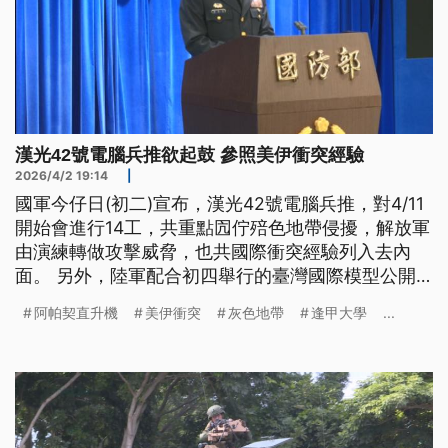
漢光42號電腦兵推欲起鼓 參照美伊衝突經驗
2026/4/2 19:14
|
國軍今仔日(初二)宣布，漢光42號電腦兵推，對4/11
開始會進行14工，共重點囥佇殕色地帶侵擾，解放軍
由演練轉做攻擊威脅，也共國際衝突經驗列入去內
面。 另外，陸軍配合初四舉行的臺灣國際模型公開
賽，今仔日出動，有畫猛虎的阿帕契直升機、黑鷹直
阿帕契直升機
美伊衝突
灰色地帶
逢甲大學
...
升機，演練歇落來佇逢甲大學的運動埕引起關注。
（新聞標題、導言為台語文）