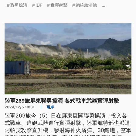
總統賴清德按算明仔載（初6）轉來臺灣。有外國媒
聯勇操演
IDF
實彈射擊
總統賴清德
...
體報導，中國可能佇拜六、禮拜發動軍演；專家認
為，無排除和露西亞做伙行動。（新聞標題、導言為
臺語文）
陸軍269旅屏東聯勇操演 各式戰車武器實彈射擊
2024/12/5 19:31
|
兩岸
陸軍269旅今（5）日在屏東展開聯勇操演，投入各
式戰車、迫砲武器進行實彈射擊，陸軍航特部也派遣
阿帕契攻擊直升機，發射海神火箭彈、30鏈砲，空軍