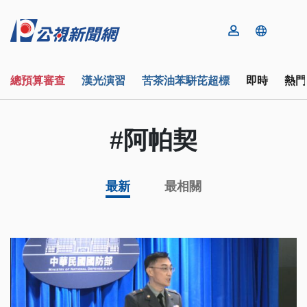
總預算審查
漢光演習
苦茶油苯駢芘超標
即時
熱門
#阿帕契
最新
最相關