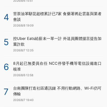
2026/8/6 15:51
苦茶油苯駢芘超標累計已7家 食藥署將赴雲嘉與業者
4
會談
2026/8/8 19:09
控Uber Eats給薪未一單一計 外送員團體揚言提告加
5
重詐欺
2026/8/7 12:35
8月起已無委員在任 NCC停發手機等電信設備進口
6
核准
2026/8/6 12:58
台南團隊打造社區通訊鏈 不用行動網路、Wi-Fi仍可
7
傳輸
2026/8/7 19:40