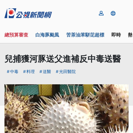
總預算審查
白海豚颱風
苦茶油苯駢芘超標
即時
熱
兒捕獲河豚送父進補反中毒送醫
中毒
料理
送醫
光田醫院