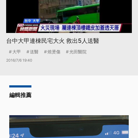
台中大甲連棟民宅大火 救出5人送醫
大甲
送醫
燒燙傷
光田醫院
2016/7/6 19:40
編輯推薦