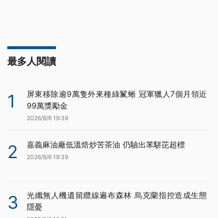
最多人閱讀
屏東移除逾9萬隻外來種綠鬣蜥 冠軍獵人7個月領近
1
99萬獎勵金
2026/8/6 19:39
嘉義麻油廠低溫焙炒苦茶油 仍驗出苯駢芘超標
2
2026/8/6 19:39
光纖無人機遺留纜線遍布森林 烏克蘭指控造成生態
3
隱憂