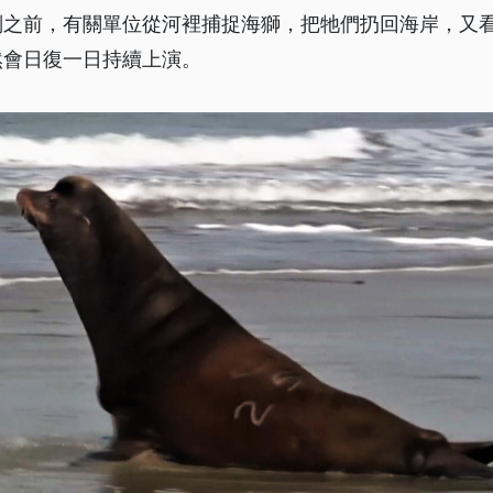
判之前，有關單位從河裡捕捉海獅，把牠們扔回海岸，又
然會日復一日持續上演。