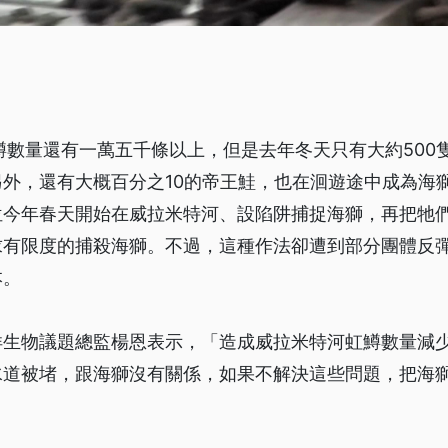
鱒數量還有一萬五千條以上，但是去年冬天只有大約500
外，還有大概百分之10的帝王鮭，也在洄遊途中成為海
位今年春天開始在威拉米特河、設陷阱捕捉海獅，再把牠
求有限度的捕殺海獅。不過，這種作法卻遭到部分團體反
本。
洋生物議題總監楊恩表示，「造成威拉米特河虹鱒數量減
水道被堵，跟海獅沒有關係，如果不解決這些問題，把海