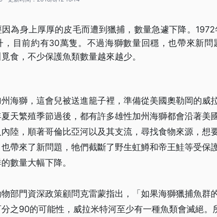
因為身上厚厚的皮毛而遭到獵捕，數量急遽下降。197
升，目前約有30萬隻。不過海獅數量回穩，也帶來新問
川覓食，不少保護魚類數量越來越少。
加州海獅，這會兒被送進籠子裡，準備從美國奧勒岡的威
年夏天繁殖季節過後，都有許多雄性加州海獅都會沿著美
入內陸，順著哥倫比亞河以及其支流，尋找食物來源，想
口也帶來了新問題，牠們截斷了野生虹鱒和帝王鮭等受保
群的數量大幅下降。
動物部門資深政策顧問克雷蒙指出，「如果海獅獵捕魚群
百分之90的可能性，威拉米特河至少有一種魚類會滅絕。