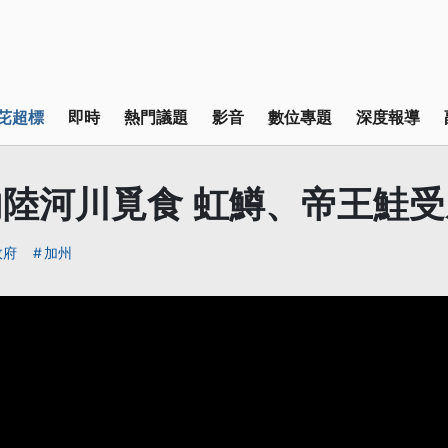
芘超標
即時
熱門議題
影音
數位專題
深度報導
陸河川覓食 虹鱒、帝王鮭受
政府
加州