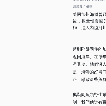
謝濟真 / 編譯
美國加州海獅曾經
後，數量慢慢回
獅，進入內陸河
遭到陷阱困住的
返回海岸。在每
游覓食。牠們深
是，海獅的好胃
路，導致這些魚
奧勒岡魚類野生
制，我們估計有