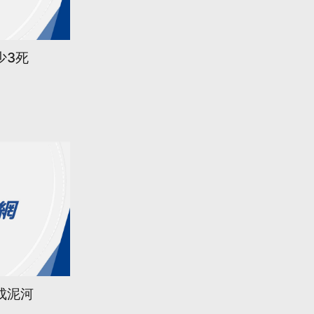
少3死
成泥河