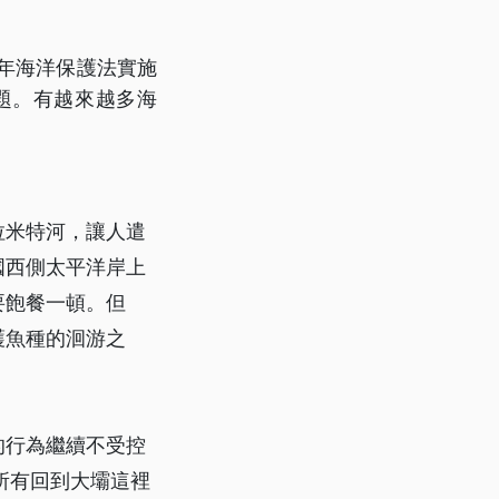
2年海洋保護法實施
題。有越來越多海
拉米特河，讓人遣
國西側太平洋岸上
要飽餐一頓。但
護魚種的洄游之
的行為繼續不受控
所有回到大壩這裡