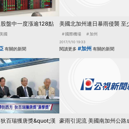
股盤中一度漲逾128點
美國北加州連日暴雨侵襲 至
美國
國際機場
加州
2017/1/10 19:33
亞
#加州
有關的新聞
閱讀更多
有關的新聞
狄百瑞獲唐獎&quot;漢
豪雨引泥流 美國南加州公路