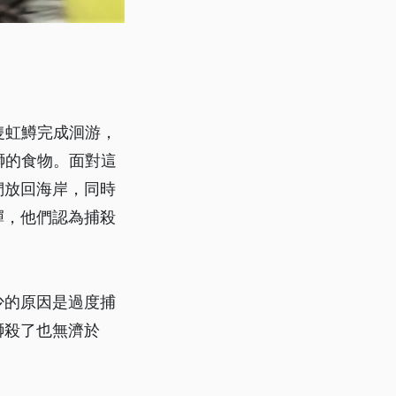
隻虹鱒完成洄游，
獅的食物。面對這
們放回海岸，同時
彈，他們認為捕殺
少的原因是過度捕
獅殺了也無濟於