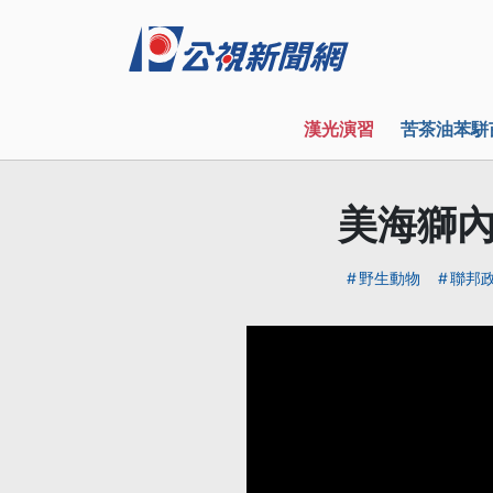
漢光演習
苦茶油苯駢
美海獅內
野生動物
聯邦