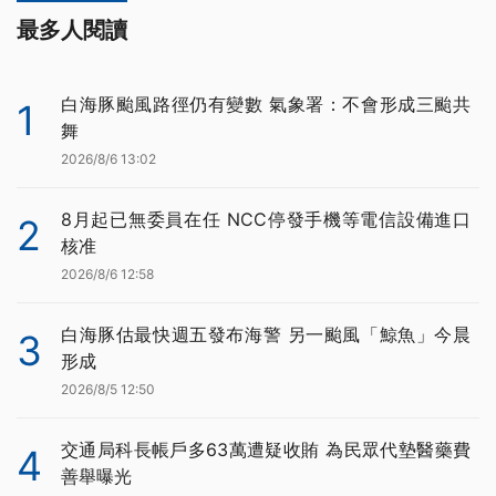
最多人閱讀
白海豚颱風路徑仍有變數 氣象署：不會形成三颱共
1
舞
2026/8/6 13:02
8月起已無委員在任 NCC停發手機等電信設備進口
2
核准
2026/8/6 12:58
白海豚估最快週五發布海警 另一颱風「鯨魚」今晨
3
形成
2026/8/5 12:50
交通局科長帳戶多63萬遭疑收賄 為民眾代墊醫藥費
4
善舉曝光