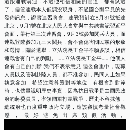
道跟連戰溝通，不過他相信相關的管道，都有試過
了，儘管連戰本人低調沒現身，不過國台辦罕見的先
發佈訊息，證實連習將會。連戰預計在8月31號抵達
北京，9月1號在北京人民大會堂與中共總書記習近平
會面，舉行第三次連習會，9月3號參加閱兵大典，而
連戰登陸參加九三大閱兵，會不會傷害國民黨的形象
和選情，關於選舉，立法院長王金平不願多談，相信
連戰會有自己的判斷。 ==立法院長王金平== 他個人
會有自己的判斷 我們不表示意見 陸委會重申，現職
人員以及管制赴陸人員，都不准參加，民間人士如果
執意參加，希望注意尊嚴對等地位，有機會到對岸
時，也儘量說明歷史事實，因為抗日戰爭是由國民政
府的蔣委員長，率領國軍打贏戰爭，歷史不容抹煞，
總統府也再度重申政府立場，應該審慎考量社會觀
感，最好避免出席類似活動。