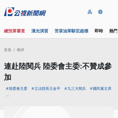
總預算審查
漢光演習
苦茶油苯駢芘超標
即時
熱門
首頁
兩岸
連赴陸閱兵 陸委會主委:不贊成參
加
陸委會主委
立法院長王金平
九三大閱兵
國民黨主席
...