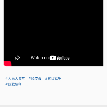
人民大會堂
陸委會
抗日戰爭
抗戰勝利
...