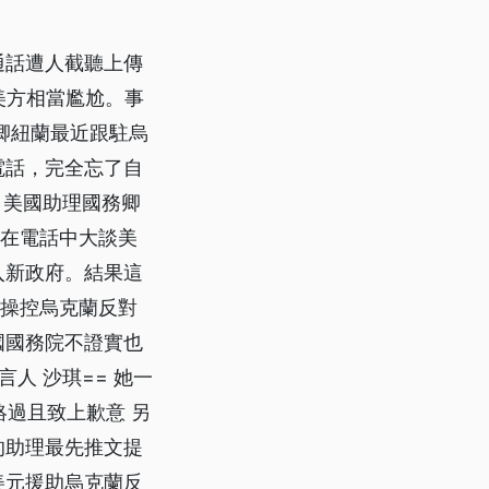
通話遭人截聽上傳
美方相當尷尬。事
卿紐蘭最近跟駐烏
電話，完全忘了自
 美國助理國務卿
還在電話中大談美
入新政府。結果這
國操控烏克蘭反對
國國務院不證實也
人 沙琪== 她一
絡過且致上歉意 另
的助理最先推文提
美元援助烏克蘭反