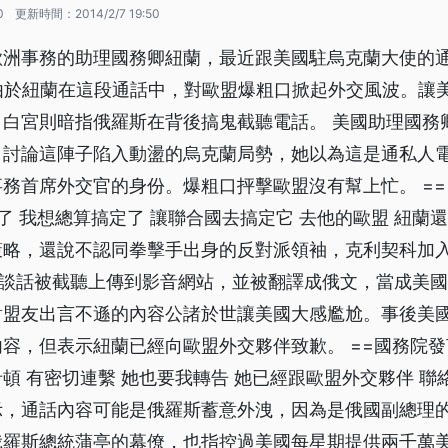
0
更新時間：
2014/2/7 19:50
歐洲事務的助理國務卿紐蘭，最近跟美國駐烏克蘭大使的
上，由於紐蘭在這段通話中，對歐盟爆粗口掀起外交風波。讓
。白宮則暗指俄羅斯在背後搞鬼截聽電話。 美國助理國務
，討論這陣子陷入動盪的烏克蘭局勢，她以為這是通私人
務首席外交官的身份。爆粗口抨擊歐盟沒有幫上忙。 ==
棒了 我想總算搞定了 讓聯合國去搞定它 去他的歐盟 紐蘭
策略，還說不認同拳擊手出身的反對派領袖，克利契科加
的談話被截聽上傳到影音網站，並被翻譯成俄文，當成美
對盟友出言不遜的內容公諸於世讓美國大感尷尬。事後美
容，但表示紐蘭已經向歐盟外交夥伴致歉。 ==國務院發言
頓 有密切連繫 她也要我轉告 她已經跟歐盟外交夥伴 聯
示，通話內容可能是俄羅斯蓄意外洩，因為是俄國副總理
俄羅斯總統蒲亭的幕僚，也指控過美國每星期提供兩千萬