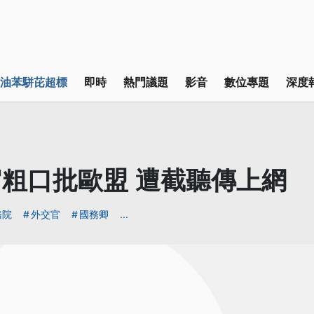
油苯駢芘超標
即時
熱門議題
影音
數位專題
深度
粗口批歐盟 遭截聽傳上網
務院
外交官
國務卿
...