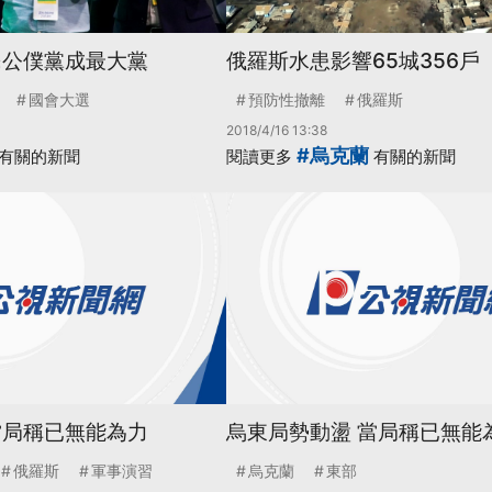
民公僕黨成最大黨
俄羅斯水患影響65城356戶
國會大選
預防性撤離
俄羅斯
2018/4/16 13:38
#烏克蘭
有關的新聞
閱讀更多
有關的新聞
當局稱已無能為力
烏東局勢動盪 當局稱已無能
俄羅斯
軍事演習
烏克蘭
東部