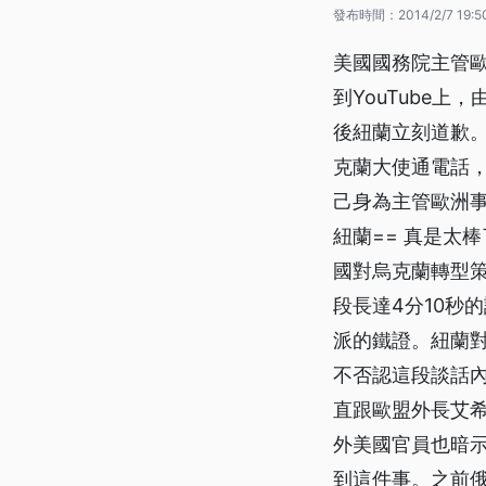
發布時間：
2014/2/7 19:5
美國國務院主管
到YouTube
後紐蘭立刻道歉
克蘭大使通電話
己身為主管歐洲事
紐蘭== 真是太
國對烏克蘭轉型
段長達4分10秒
派的鐵證。紐蘭
不否認這段談話內
直跟歐盟外長艾希
外美國官員也暗
到這件事。之前