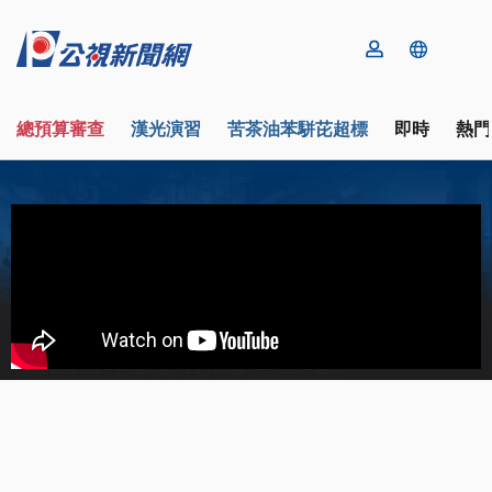
總預算審查
漢光演習
苦茶油苯駢芘超標
即時
熱門