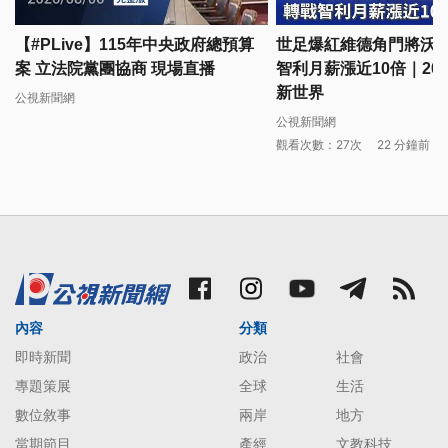
【#PLive】115年中央政府總預算
世足爆紅維德角門將沃齊
案 立法院黨團協商 現場直播
智利月薪漲近10倍｜2026
新世界
公視新聞網
公視新聞網
觀看次數：27次
22 分鐘前
內容
分類
即時新聞
政治
社會
專題策展
全球
生活
數位敘事
兩岸
地方
當期節目
產經
文教科技