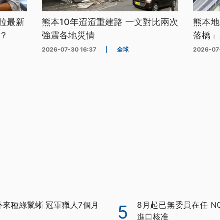
拉最新
熊本10年迢迢重建路 一文對比兩次
熊本地
？
強震各地災情
落橋」
2026-07-30 16:37
|
全球
2026-07
外來種綠鬣蜥 冠軍獵人7個月
8月起已無委員在任 N
5
進口核准