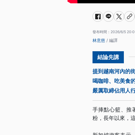
發布時間：
2026/6/5 20:0
林意慈
/ 編譯
提到越南河內的
喝咖啡、吃美食
嚴厲取締佔用人
手捧點心籃、推
粉，長年以來，