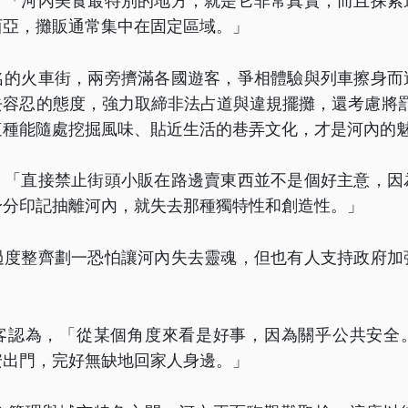
，「河內美食最特別的地方，就是它非常真實，而且探索
西亞，攤販通常集中在固定區域。」
名的火車街，兩旁擠滿各國遊客，爭相體驗與列車擦身而
去容忍的態度，強力取締非法占道與違規擺攤，還考慮將罰
這種能隨處挖掘風味、貼近生活的巷弄文化，才是河內的
，「直接禁止街頭小販在路邊賣東西並不是個好主意，因
身分印記抽離河內，就失去那種獨特性和創造性。」
過度整齊劃一恐怕讓河內失去靈魂，但也有人支持政府加
客認為，「從某個角度來看是好事，因為關乎公共安全
安出門，完好無缺地回家人身邊。」