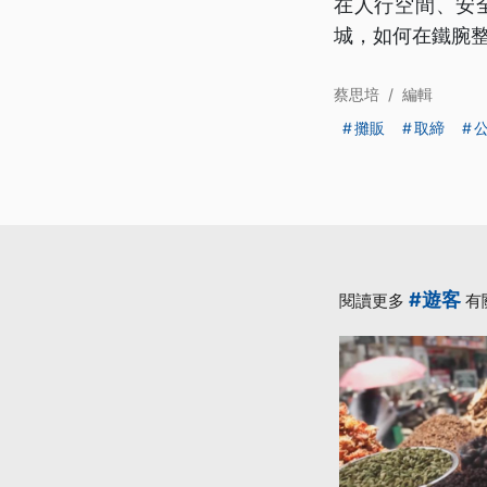
在人行空間、安
城，如何在鐵腕
蔡思培
/
編輯
攤販
取締
#遊客
閱讀更多
有