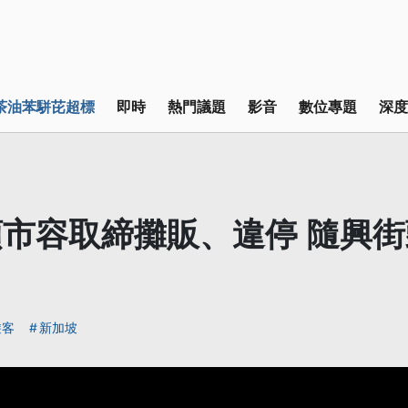
茶油苯駢芘超標
即時
熱門議題
影音
數位專題
深度
市容取締攤販、違停 隨興
遊客
新加坡