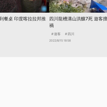
到餐桌 印度喀拉拉邦推
四川龍槽溝山洪釀7死 遊客
禍
遊客
四川
2022/8/15 18:58