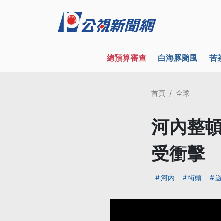
總預算審查
白海豚颱風
苦
首頁
全球
河內整頓
受衝擊
河內
街頭