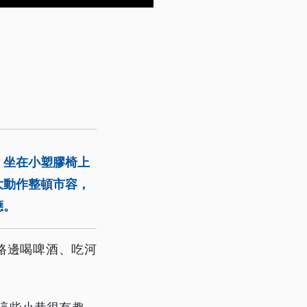
、坐在小塑膠椅上
大動作整頓市容，
應。
路邊喝啤酒、吃河