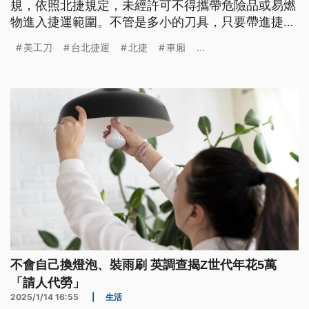
規，依照北捷規定，未經許可不得攜帶危險品或易燃
物進入捷運範圍。不管是多小的刀具，只要帶進捷運
範圍，都要收進包包當中，違者可依《大眾捷運
美工刀
台北捷運
北捷
車廂
...
法》，最高開罰100萬罰鍰。
不會自己換燈泡、裝雨刷 英調查揭Z世代年花5萬
「請人代勞」
2025/1/14 16:55
|
生活