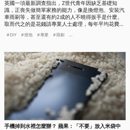
英國一項最新調查指出，Z世代青年因缺乏基礎知
識，正喪失做簡單家務的能力，像是換燈泡、安裝汽
車雨刷等，甚至還有約2成的人不曉得扳手是什麼。
取而代之的是花錢請專業人士處理，每年平均花費約
5.1萬台幣，該調查報告因此將Z世代稱為「叫別人幫
DIY
燈泡
專業
雨刷
...
忙做事的世代」。
手機掉到水裡怎麼辦？ 蘋果：「不要」放入米袋中