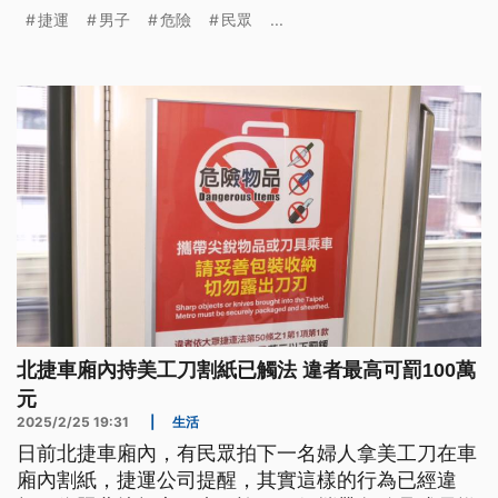
作，但已違反《大眾捷運法》，除了移送主管機關裁
捷運
男子
危險
民眾
...
處，恐怕也將面臨新台幣1萬元以上、100萬元以下的
罰鍰。
北捷車廂內持美工刀割紙已觸法 違者最高可罰100萬
元
2025/2/25 19:31
|
生活
日前北捷車廂內，有民眾拍下一名婦人拿美工刀在車
廂內割紙，捷運公司提醒，其實這樣的行為已經違