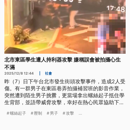
北市東區學生遭人持利器攻擊 嫌稱誤會被拍攝心生
不滿
2025/12/8 12:44
|
社會
昨（7）日下午台北市發生街頭攻擊事件，造成2人受
傷。有一群男子在東區巷弄拍攝補習班的影音作業，
突然遭到陌生男子挑釁，更當場拿出螺絲起子抵住學
生背部，並語帶威脅攻擊，幸好在熱心民眾協助下順
利把人壓制，警方到場後也立刻實施管束。嫌犯事後
螺絲起子
壓制
男子
攻擊
...
供稱以為自己被拍，但還是被警方依傷害等罪嫌偵
辦。