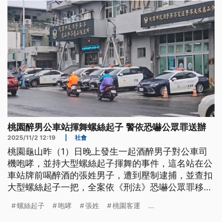
桃園醉男公車站揮舞螺絲起子 警依恐嚇公眾罪送辦
2025/11/2 12:19
|
社會
桃園龜山昨（1）日晚上發生一起酒醉男子對公車司
機咆哮，並持大型螺絲起子揮舞的事件，這名站在公
車站牌前喝醉酒的張姓男子，遭到壓制逮捕，並查扣
大型螺絲起子一把，全案依《刑法》恐嚇公眾罪移送
法辦。
螺絲起子
咆哮
張姓
桃園客運
...