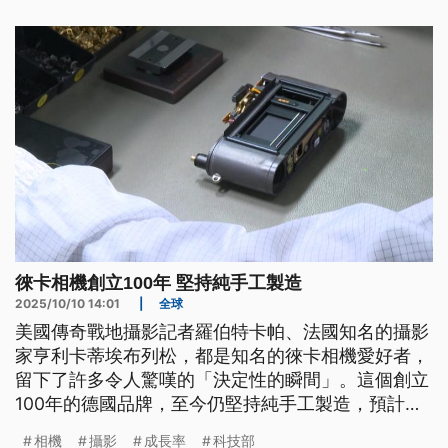
徠卡相機創立100年 堅持純手工製造
2025/10/10 14:01
|
全球
美國傳奇戰地攝影記者羅伯特卡帕、法國知名的攝影
家亨利卡蒂埃布列松，都是知名的徠卡相機愛好者，
留下了許多令人驚嘆的「決定性的瞬間」。這個創立
100年的德國品牌，至今仍堅持純手工製造，預計
2024、2025年的銷售額可達破紀錄的6億歐元，年
相機
攝影
成長率
科技部