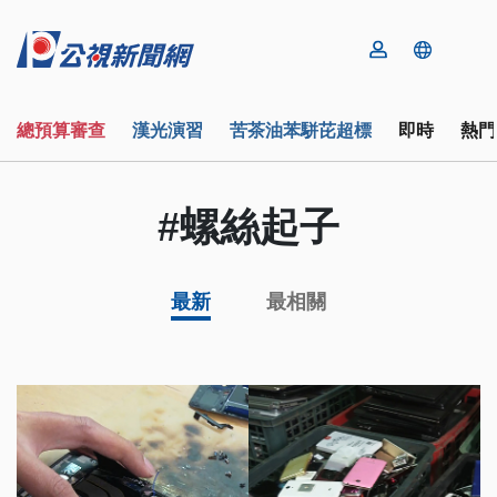
總預算審查
漢光演習
苦茶油苯駢芘超標
即時
熱門
#螺絲起子
最新
最相關