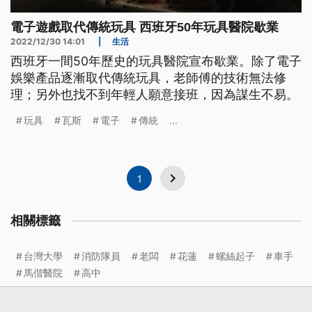
電子遊戲取代傳統玩具 西班牙50年玩具醫院歇業
2022/12/30 14:01
|
生活
西班牙一間50年歷史的玩具醫院宣布歇業。除了電子
娛樂產品逐漸取代傳統玩具，老師傅的技術無法修
理；另外也找不到年輕人願意接班，因為謀生不易。
玩具
瓦斯
電子
傳統
...
1
相關標籤
台灣大學
消防隊員
老闆
花蓮
螺絲起子
車手
馬偕醫院
高中