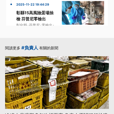
2025-11-22 19:44:29
彰縣15高風險蛋場抽
檢 芬普尼零檢出
·
·
·
彰化縣
芬普尼
零檢出
·
高風險
結果
#負責人
閱讀更多
有關的新聞