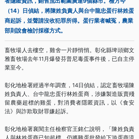
者隱匿資訊，銷售流出範圍廣達9個縣市。檢方今
（14）日偵結，將陳姓負責人與台中龍忠蛋行林姓蛋
商起訴，並聲請沒收犯罪所得。蛋行業者喊冤，農業
部則說會檢討採樣方式。
畜牧場人去樓空，雞舍一片靜悄悄。彰化縣埤頭鄉文
雅畜牧場去年11月爆發芬普尼毒蛋事件後，已自主停
業至今。
彰化地檢署經過半年調查，14日偵結，認定畜牧場陳
姓負責人、台中龍忠蛋行林姓蛋商，涉嫌製造販賣殘
留農藥超標的雞蛋，對消費者隱匿資訊，以《食安
法》與詐欺取財罪嫌起訴。
彰化地檢署襄閱主任檢察官王銘仁說明，「陳姓負責
人與林姓蛋商已知超標，仍將雞蛋批發給下游蛋商流