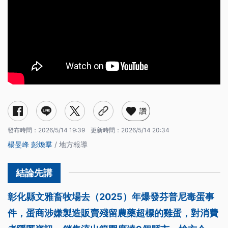
讚
發布時間：
2026/5/14 19:39
更新時間：
2026/5/14 20:34
楊旻峰
彭煥羣
/ 地方報導
彰化縣文雅畜牧場去（2025）年爆發芬普尼毒蛋事
件，蛋商涉嫌製造販賣殘留農藥超標的雞蛋，對消費