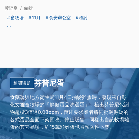
黃瑀喬
/
編輯
畜牧場
11月
食安辦公室
檢討
...
芬普尼蛋
相關議題
食藥署與地方衛生局11月4日抽驗雞蛋時，發現來自彰
化文雅畜牧場的「鮮健蛋品洗選蛋」，檢出芬普尼代謝
物超標3倍達0.03ppm，隨即要求業者將同批溯源碼的
各式蛋品全面下架回收、停止販售，同樣出自該牧場雞
蛋的其它品項，約15萬顆雞蛋也被預防性下架。