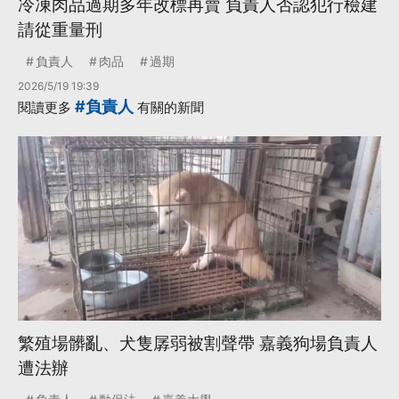
冷凍肉品過期多年改標再賣 負責人否認犯行檢建
請從重量刑
負責人
肉品
過期
2026/5/19 19:39
#負責人
閱讀更多
有關的新聞
繁殖場髒亂、犬隻孱弱被割聲帶 嘉義狗場負責人
遭法辦