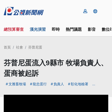
總預算審查
漢光演習
即時
熱門議題
影音
數位
首頁
社會
芬普尼蛋
芬普尼蛋流入9縣市 牧場負責人、
蛋商被起訴
文雅畜牧場
龍忠蛋行
負責人
彰化地檢署
...