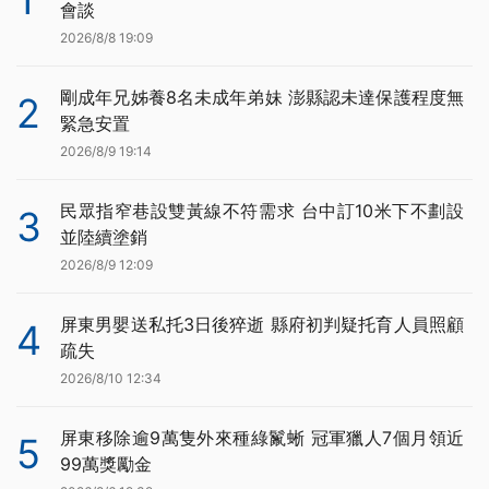
1
會談
2026/8/8 19:09
剛成年兄姊養8名未成年弟妹 澎縣認未達保護程度無
2
緊急安置
2026/8/9 19:14
民眾指窄巷設雙黃線不符需求 台中訂10米下不劃設
3
並陸續塗銷
2026/8/9 12:09
屏東男嬰送私托3日後猝逝 縣府初判疑托育人員照顧
4
疏失
2026/8/10 12:34
屏東移除逾9萬隻外來種綠鬣蜥 冠軍獵人7個月領近
5
99萬獎勵金