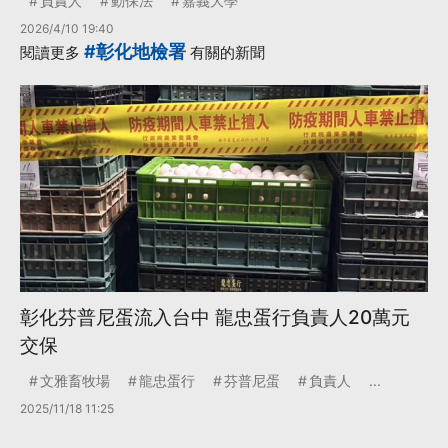
負責人
動保法
嘉義大學
2026/4/10 19:40
#彰化地檢署
閱讀更多
有關的新聞
彰化芬普尼蛋流入台中 龍忠蛋行負責人20萬元
交保
文雅畜牧場
龍忠蛋行
芬普尼蛋
負責人
...
2025/11/18 11:25