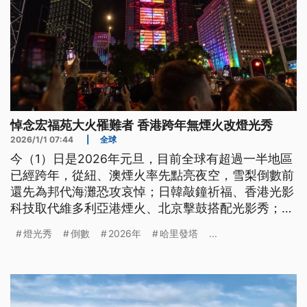
悼念宏福苑大火罹難者 香港跨年無煙火改燈光秀
2026/1/1 07:44
|
全球
今（1）日是2026年元旦，目前全球有超過一半地區
已經跨年，從紐、澳煙火率先點亮夜空，雪梨倒數前
還先為邦代海灘恐攻哀悼；日韓敲鐘祈福、香港光影
科技取代維多利亞港煙火、北京擊鼓搭配光影秀；就
在剛剛跨年的阿聯哈里發塔，則以絢爛燈光照亮杜拜
燈光秀
倒數
2026年
哈里發塔
...
夜空。