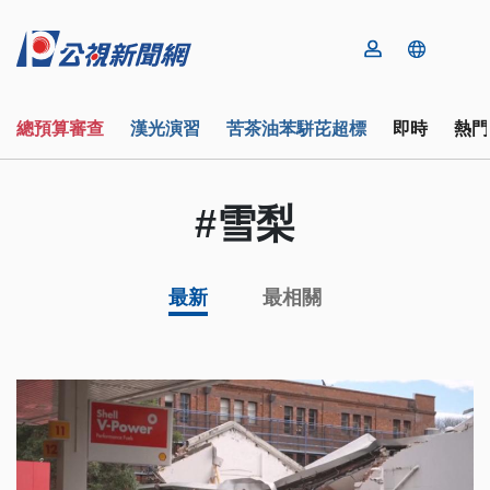
總預算審查
漢光演習
苦茶油苯駢芘超標
即時
熱門
#雪梨
最新
最相關