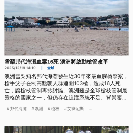
雪梨邦代海灘血案16死 澳洲將啟動槍管改革
2025/12/19 14:19
|
全球
澳洲雪梨知名邦代海灘發生近30年來最血腥槍擊案，
槍手父子在制高點朝人群連開103槍，造成16人死
亡，讓槍枝管制再掀討論。澳洲雖是全球槍枝管制最
嚴格的國家之一，但仍存在追蹤系統不足、背景審查
不夠嚴謹，以及未設擁槍上限等漏洞。澳洲政府如今
邦代海灘
澳洲
槍枝
艾班尼斯
...
痛定思痛，將再次針對槍枝管理，啟動大幅改革。