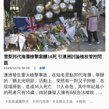
雪梨邦代海灘槍擊案釀16死 引澳洲討論槍枝管控問
題
2025/12/15 19:39
|
全球
澳洲發生重大槍擊事故，在知名景點邦代海灘，舉辦
的「猶太光明節」活動上，突然有一對父子持槍，在
現場掃射，造成16人死亡、11人命危，其中年紀最小
的死者只有10歲，由於嫌疑人擁有6枝合法槍枝，也
引發澳洲國內討論，要將更嚴格管控槍枝的數量。
新南威爾斯州
邦代海灘
反猶太主義
槍枝
...