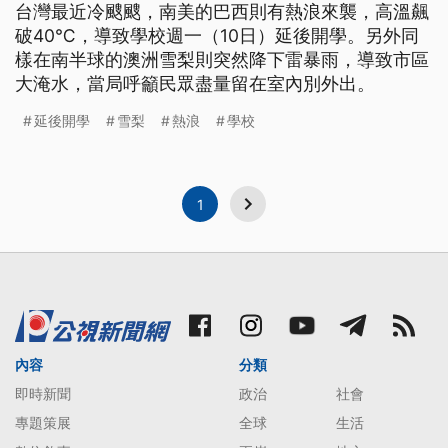
台灣最近冷颼颼，南美的巴西則有熱浪來襲，高溫飆
破40℃，導致學校週一（10日）延後開學。另外同
樣在南半球的澳洲雪梨則突然降下雷暴雨，導致市區
大淹水，當局呼籲民眾盡量留在室內別外出。
延後開學
雪梨
熱浪
學校
1
內容
分類
即時新聞
政治
社會
專題策展
全球
生活