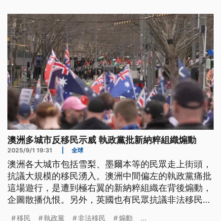
澳洲多城市反移民示威 執政黨批新納粹組織煽動
2025/9/1 19:31
|
全球
澳洲各大城市包括雪梨、墨爾本等的民眾走上街頭，
抗議大規模的移民湧入。澳洲中間偏左的執政黨痛批
這場遊行，是遭到極右翼的新納粹組織在背後煽動，
企圖散播仇恨。另外，英國也有民眾抗議非法移民，
尤其是英國法院在上週裁定，現在居住在收容旅館的
移民
執政黨
非法移民
煽動
...