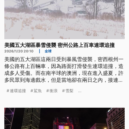
美國五大湖區暴雪侵襲 密州公路上百車連環追撞
2026/1/20 20:10
|
全球
美國的五大湖區這兩日受到暴風雪侵襲，密西根州一
條公路有上百輛車，因為路面打滑發生連環追撞，造
成多人受傷。而在南半球的澳洲，現在進入盛夏，許
多民眾到海邊戲水，但是當地卻在兩日之內，接連傳
出4起鯊魚攻擊遊客的事件，其中2人命危；為了安全
連環追撞
鯊魚
衝浪
雪梨
...
起見，雪梨北部海灘已經暫時關閉。