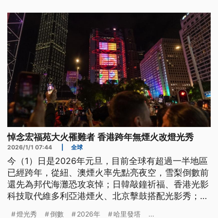
悼念宏福苑大火罹難者 香港跨年無煙火改燈光秀
2026/1/1 07:44
|
全球
今（1）日是2026年元旦，目前全球有超過一半地區
已經跨年，從紐、澳煙火率先點亮夜空，雪梨倒數前
還先為邦代海灘恐攻哀悼；日韓敲鐘祈福、香港光影
科技取代維多利亞港煙火、北京擊鼓搭配光影秀；就
在剛剛跨年的阿聯哈里發塔，則以絢爛燈光照亮杜拜
燈光秀
倒數
2026年
哈里發塔
...