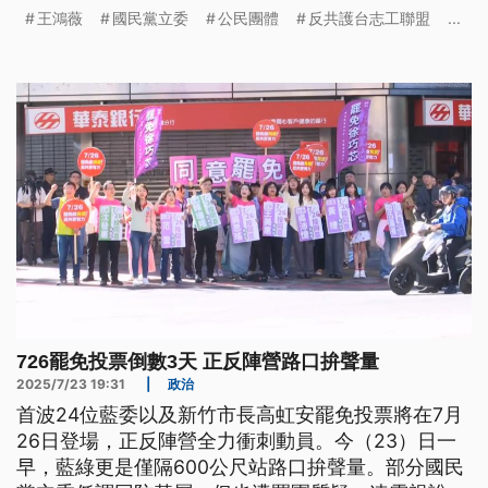
動是人民依法監督的正當行動，多個民間團體下午也
王鴻薇
國民黨立委
公民團體
反共護台志工聯盟
...
舉行「文教界挺大罷免」遊行。
726罷免投票倒數3天 正反陣營路口拚聲量
2025/7/23 19:31
|
政治
首波24位藍委以及新竹市長高虹安罷免投票將在7月
26日登場，正反陣營全力衝刺動員。今（23）日一
早，藍綠更是僅隔600公尺站路口拚聲量。部分國民