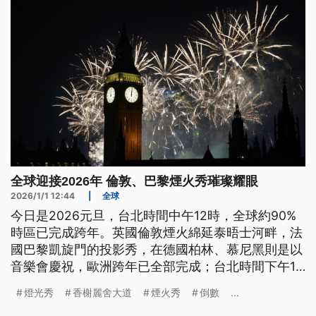
全球迎接2026年 倫敦、巴黎煙火秀璀璨耀眼
2026/1/1 12:44
|
全球
今日是2026元旦，台北時間中午12時，全球約90%
時區已完成跨年。英國倫敦煙火綿延泰晤士河畔，法
國巴黎凱旋門的投影秀，在德國柏林、慕尼黑則是以
音樂會慶祝，歐洲跨年已全部完成；台北時間下午1
時，美國紐約也將告別2025。
燈光秀
香榭麗舍大道
煙火秀
倒數
...