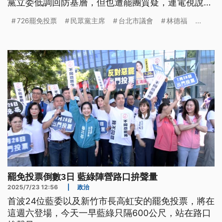
黨立委低調回防基層，但也遭罷團質疑，連電視說明
會都缺席，是心虛、不敢面對選民。
726罷免投票
民眾黨主席
台北市議會
林德福
...
罷免投票倒數3日 藍綠陣營路口拚聲量
2025/7/23 12:56
|
政治
首波24位藍委以及新竹市長高虹安的罷免投票，將在
這週六登場，今天一早藍綠只隔600公尺，站在路口