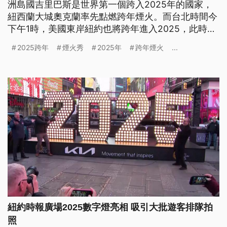
洲島國吉里巴斯是世界第一個跨入2025年的國家，
紐西蘭大城奧克蘭率先點燃跨年煙火。而台北時間今
下午1時，美國東岸紐約也將跨年進入2025，此時亞
洲地區元旦已過大半天，日本除夕撞鐘除舊布新，香
2025跨年
煙火秀
2025年
跨年煙火
...
港維多利亞港12分鐘煙火秀，中國北京舉辦大型慶祝
晚會。
紐約時報廣場2025數字燈亮相 吸引大批遊客排隊拍
照