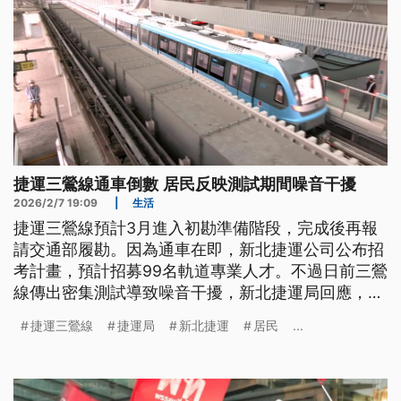
捷運三鶯線通車倒數 居民反映測試期間噪音干擾
2026/2/7 19:09
|
生活
捷運三鶯線預計3月進入初勘準備階段，完成後再報
請交通部履勘。因為通車在即，新北捷運公司公布招
考計畫，預計招募99名軌道專業人才。不過日前三鶯
線傳出密集測試導致噪音干擾，新北捷運局回應，將
再跟地方溝通或提出優化方案。
捷運三鶯線
捷運局
新北捷運
居民
...