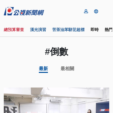
總預算審查
漢光演習
苦茶油苯駢芘超標
即時
熱門
#倒數
最新
最相關