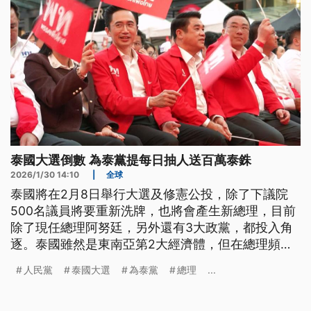
泰國大選倒數 為泰黨提每日抽人送百萬泰銖
2026/1/30 14:10
|
全球
泰國將在2月8日舉行大選及修憲公投，除了下議院
500名議員將要重新洗牌，也將會產生新總理，目前
除了現任總理阿努廷，另外還有3大政黨，都投入角
逐。泰國雖然是東南亞第2大經濟體，但在總理頻頻
換人之下、政局不穩，而當中最關鍵的議題，仍舊是
人民黨
泰國大選
為泰黨
總理
...
經濟。因此為泰黨拋出猛藥，表示將推出「每日造就
百萬富翁」計畫，就是每天用抽籤方式，選出9位幸
運民眾，各送100萬泰銖。