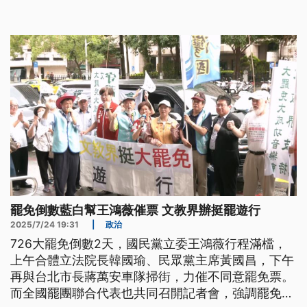
夜空。
罷免倒數藍白幫王鴻薇催票 文教界辦挺罷遊行
2025/7/24 19:31
|
政治
726大罷免倒數2天，國民黨立委王鴻薇行程滿檔，
上午合體立法院長韓國瑜、民眾黨主席黃國昌，下午
再與台北市長蔣萬安車隊掃街，力催不同意罷免票。
而全國罷團聯合代表也共同召開記者會，強調罷免行