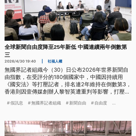
全球新聞自由度降至25年新低 中國連續兩年倒數第
三
2026/4/30 19:40
|
社福人權
無國界記者組織今（30）日公布2026年世界新聞自
由指數，在受評分的180個國家中，中國因持續用
《國安法》等打壓記者，排名連2年維持在倒數第3，
香港則因壹傳媒創辦人黎智英遭重判等影響，打壓了
新聞自由，同樣連2年維持在第140名；而台灣受政
假訊息
無國界記者組織
新聞自由
自由度
...
治、社會環境等因素影響，今（2026）年也退步4名
來到第28名。