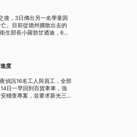
之後，3日傳出另一名學童因
身亡。目前從德州擴散出去的
的衛生部長小羅勃甘迺迪，6日
，改口並強調疫苗是對抗麻疹最
新進度
夜偵訊16名工人與員工，全部
14日一早回到百貨牽車，強
公安稽查專案，並要求新光三越