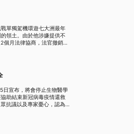
挑戰單獨駕機環遊七大洲最年
洲的領土。由於他涉嫌提供不
2個月法律協商，法官撤銷指
症基金會，3年內不得入境智
全
Jr.）5日宣布，將會停止生物醫學
經協助結束新冠病毒疫情還救
民眾抗議以及專家憂心，認為政