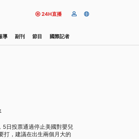
24H直播
報導
副刊
節目
國際記者
年
），5日投票通過停止美國對嬰兒
要打，建議在出生兩個月大的