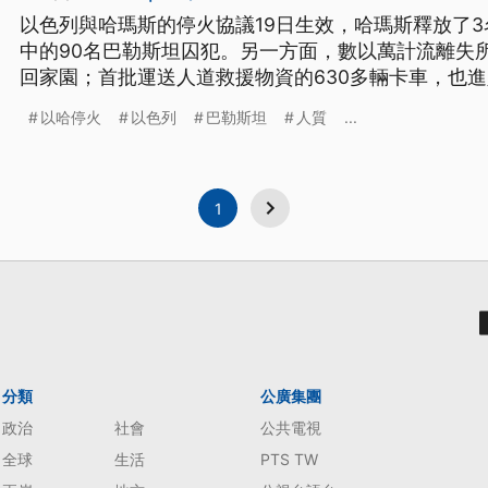
以色列與哈瑪斯的停火協議19日生效，哈瑪斯釋放了
中的90名巴勒斯坦囚犯。另一方面，數以萬計流離失
回家園；首批運送人道救援物資的630多輛卡車，也
以哈停火
以色列
巴勒斯坦
人質
...
1
分類
公廣集團
政治
社會
公共電視
全球
生活
PTS TW