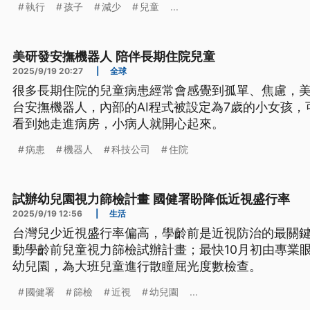
執行
孩子
減少
兒童
...
美研發安撫機器人 陪伴長期住院兒童
2025/9/19 20:27
|
全球
很多長期住院的兒童病患經常會感覺到孤單、焦慮，
台安撫機器人，內部的AI程式被設定為7歲的小女孩
看到她走進病房，小病人就開心起來。
病患
機器人
科技公司
住院
試辦幼兒園視力篩檢計畫 國健署盼降低近視盛行率
2025/9/19 12:56
|
生活
台灣兒少近視盛行率偏高，學齡前是近視防治的最關鍵
動學齡前兒童視力篩檢試辦計畫；最快10月初由專業眼
幼兒園，為大班兒童進行散瞳屈光度數檢查。
國健署
篩檢
近視
幼兒園
...