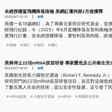
未經授權駕飛機降落南極 美網紅遭拘留2月後獲釋
2025/9/7 12:31
|
全球
美國一名19歲網紅，為了籌募兒童癌症研究基金，並
輕飛行紀錄，今（2025）年6月駕機降落在智利南極
實飛行計畫，並未經授權降落，遭智利當局拘留。經過
控，條件是他必須捐款約合91萬台幣給指定的兒童癌
南極
飛行
智利
網紅
...
利。
美將停止22項mRNA疫苗研發 專家憂危及公共衛生安
2025/8/7 19:31
|
全球
美國衛生部長小羅勃甘迺迪（Robert F. Kennedy 
研究部門的22項mRNA疫苗研發項目，並且對這個曾
了數百萬人生命的技術，提出安全性疑慮。這引發了
府做出了危險的公共衛生決策。
mRNA疫苗
小羅勃甘迺迪
mRNA
美國衛生部長
...