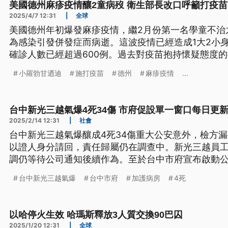
美國德州麻疹疫情釀2童病歿 衛生部長改口呼籲打疫苗
2025/4/7 12:31
|
全球
美國德州年初爆發麻疹疫情，繼2月份第一名學童不治
為感染引發併發症而病逝。這波疫情已經造成1大2小
確診人數已經超過600例。過去對疫苗抱持懷疑態度
抵達德州會見病逝學童的家人，並透過社群媒體發文
小羅勃甘迺迪
施打疫苗
德州
麻疹疫情
...
有效的方式，已經責成衛生部提供相關的醫療協助。
台中新光三越氣爆4死34傷 市府促設單一窗口每日更
2025/2/14 12:31
|
社會
台中新光三越氣爆釀成4死34傷重大公安意外，檢方漏
以證人身分請回，責任歸屬仍在調查中。新光三越員工
調仍等待公司通知後續作為。至於台中市府宣布啟動
成立單一窗口，每天說明處理進度。
台中新光三越氣爆
台中市府
加護病房
4死
以哈停火生效 哈瑪斯釋放3人質交換90巴囚
2025/1/20 12:31
|
全球