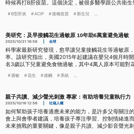
時候再打B肝疫苗。這個決定，被很多醫學跟公共衛生
衛政策倒退30年，憂心會有更多嬰幼兒感染B型肝炎。
B型肝炎
ACIP
接種疫苗
新生兒
...
美研究：及早接觸花生過敏原 10年助6萬童避免過敏
2025/10/21 16:58
|
全球
科學家最新研究發現，愈早讓兒童接觸花生等過敏原
率。該研究指出，美國2015年起建議在嬰兒4個月時開
名3歲以下兒童避免食物過敏，其中4萬人原本可能對
嬰兒時期安全接觸過敏原食物，有助讓人體將其辨識
過敏
花生
接觸
系統
...
親子共讀、減少聲光刺激 專家：有助培養兒童執行力
2025/10/16 12:56
|
社福人權
如何幫助孩子培養適應未來的能力，是許多父母關注的
會上與會學者建議，培養孩子專注學習、控制情緒進
未來挑戰的重要關鍵，像是親子共讀、減少影音聲光