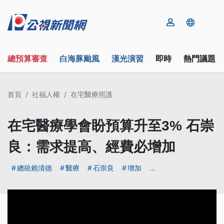
總預算審查
白海豚颱風
漢光演習
即時
熱門議題
首頁
社福人權
在宅醫療照護
在宅醫療學會盼預算升至3% 石崇
良：需求提高、經費必增加
總統賴清德
醫療
石崇良
增加
...