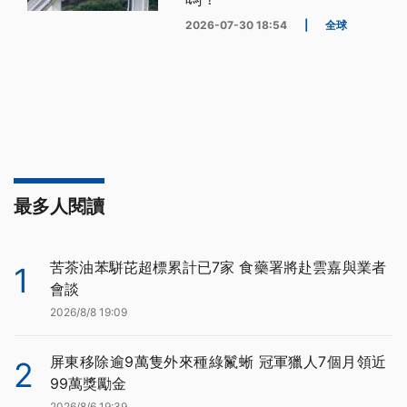
2026-07-30 18:54
|
全球
最多人閱讀
苦茶油苯駢芘超標累計已7家 食藥署將赴雲嘉與業者
1
會談
2026/8/8 19:09
屏東移除逾9萬隻外來種綠鬣蜥 冠軍獵人7個月領近
2
99萬獎勵金
2026/8/6 19:39