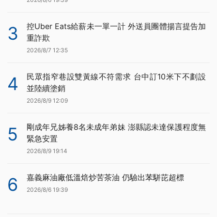
控Uber Eats給薪未一單一計 外送員團體揚言提告加
3
重詐欺
2026/8/7 12:35
民眾指窄巷設雙黃線不符需求 台中訂10米下不劃設
4
並陸續塗銷
2026/8/9 12:09
剛成年兄姊養8名未成年弟妹 澎縣認未達保護程度無
5
緊急安置
2026/8/9 19:14
嘉義麻油廠低溫焙炒苦茶油 仍驗出苯駢芘超標
6
2026/8/6 19:39