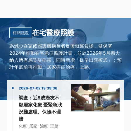
在宅醫療照護
相關議題
為減少在家或照護機構長者反覆就醫負擔，健保署
2024年推動在宅急症照護計畫，並於2026年5月擴大
納入所有感染症病患，同時新增「提早出院模式」；預
計年底前再推動「居家癌症治療」上路。
2026-07-02 19:39:36
調查：近8成癌友不
願居家化療 憂緊急狀
況難處理、保險不理
賠
·
·
·
·
化療
居家
治療
理賠