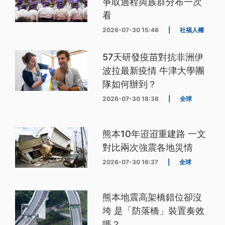
爭取過程與族群分布一次
看
2026-07-30 15:46
|
社福人權
57天研發疫苗對抗非洲伊
波拉最新疫情 牛津大學團
隊如何辦到？
2026-07-30 18:38
|
全球
熊本10年迢迢重建路 一文
對比兩次強震各地災情
2026-07-30 16:37
|
全球
熊本地震高架橋錯位卻沒
垮 是「防落橋」裝置奏效
嗎？