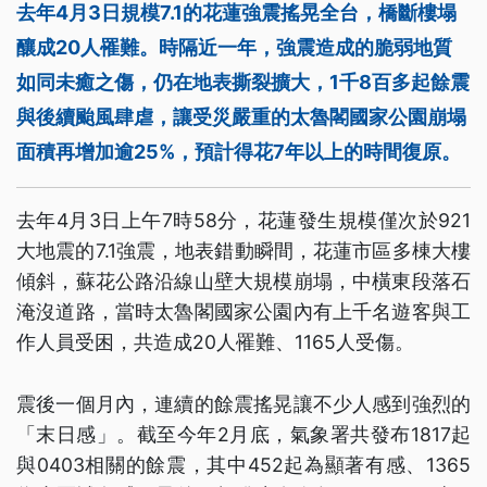
去年4月3日規模7.1的花蓮強震搖晃全台，橋斷樓塌
釀成20人罹難。時隔近一年，強震造成的脆弱地質
如同未癒之傷，仍在地表撕裂擴大，1千8百多起餘震
與後續颱風肆虐，讓受災嚴重的太魯閣國家公園崩塌
面積再增加逾25%，預計得花7年以上的時間復原。
去年4月3日上午7時58分，花蓮發生規模僅次於921
大地震的7.1強震，地表錯動瞬間，花蓮市區多棟大樓
傾斜，蘇花公路沿線山壁大規模崩塌，中橫東段落石
淹沒道路，當時太魯閣國家公園內有上千名遊客與工
作人員受困，共造成20人罹難、1165人受傷。
震後一個月內，連續的餘震搖晃讓不少人感到強烈的
「末日感」。截至今年2月底，氣象署共發布1817起
與0403相關的餘震，其中452起為顯著有感、1365