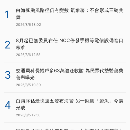
白海豚颱風路徑仍有變數 氣象署：不會形成三颱共
1
舞
2026/8/6 13:02
8月起已無委員在任 NCC停發手機等電信設備進口
2
核准
2026/8/6 12:58
交通局科長帳戶多63萬遭疑收賄 為民眾代墊醫藥費
3
善舉曝光
2026/8/5 19:39
白海豚估最快週五發布海警 另一颱風「鯨魚」今晨
4
形成
2026/8/5 12:50