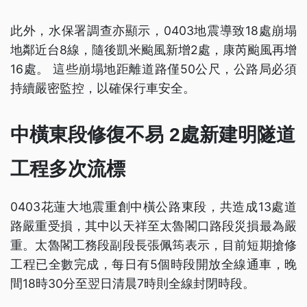
此外，水保署調查亦顯示，0403地震導致18處崩塌
地鄰近台8線，隨後凱米颱風新增2處，康芮颱風再增
16處。 這些崩塌地距離道路僅50公尺，公路局必須
持續嚴密監控，以確保行車安全。
中橫東段修復不易 2處新建明隧道
工程多次流標
0403花蓮大地震重創中橫公路東段，共造成13處道
路嚴重受損，其中以天祥至太魯閣口路段災損最為嚴
重。太魯閣工務段副段長張佩筠表示，目前短期搶修
工程已全數完成，每日有5個時段開放全線通車，晚
間18時30分至翌日清晨7時則全線封閉時段。