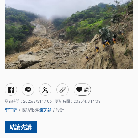
地震新增千處崩塌 颱風再增災害
中橫東段修復不易 2處新建明隧道工程多次流標
太魯閣修復期長達7年 分階段開放、復原
太魯閣國家公園最冷清的一年 旅宿業者盼交通早日穩定
讚
發布時間：
2025/3/31 17:05
更新時間：
2025/4/8 14:09
李宜靜
/ 採訪報導
陳芝穎
/ 設計