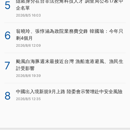
隱匿身分在台非法挖角科技人才 調查局公布17家中
5
企名單
2026/8/5 16:03
翁曉玲、張惇涵為政院業務費交鋒 韓國瑜：今年只
6
剩4個月
2026/8/6 12:09
颱風白海豚週末最接近台灣 漁船進港避風、漁民生
7
計受影響
2026/8/6 19:39
中國出入境新規9月上路 陸委會示警增赴中安全風險
8
2026/8/5 12:35