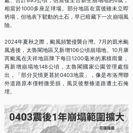
處、合計895公頃，佔震後全台新生崩塌地的6成，
相當於1000多座足球場。部分地區在震後雖未立即
坍塌，但地表下鬆動的土石，早已暗藏下一次崩塌風
險。
2024年夏秋之際，颱風頻繁侵襲台灣。7月的凱米颱
風過後，太魯閣地區又新增106公頃崩塌地、10月康
芮颱風在天祥地區降下每日1200毫米的累積雨量，
再新增崩塌地148公頃，太魯閣國家公園管理處指
出，「部分災情更甚於0403地震」，像是布洛灣聯
外道路原本僅輕微受損，風災後整條道路遭土石掩
埋。