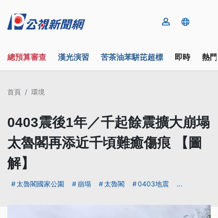
總預算審查
漢光演習
苦茶油苯駢芘超標
即時
熱門
首頁
環境
0403震後1年／千起餘震擴大崩塌
太魯閣再添近千頃難癒傷痕 【圖
解】
太魯閣國家公園
崩塌
太魯閣
0403地震
...