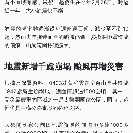
為小區域有感，最後一起發生在今年2月28日。時隔
近一年，大小餘震仍不斷。
餘震的頻率雖逐漸從每週超過百起，減少至不到10
起，然而去年接連而至的颱風仍進一步撕裂地震造成
的傷痕，山崩範圍持續擴大。
地震新增千處崩塌 颱風再增災害
根據水保署資料，0403花蓮強震在全台山區共造成
1942處新生崩塌地，總面積超過1500公頃。其中，
受災最嚴重的區域之一是太魯閣國家公園，同時，這
裡也是中橫公路東段的必經之路。
太魯閣國家公園因地震新增的崩塌地多達1000多