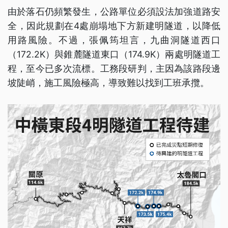
由於落石仍頻繁發生，公路單位必須設法加強道路安
全，因此規劃在4處崩塌地下方新建明隧道，以降低
用路風險。不過，張佩筠坦言，九曲洞隧道西口
（172.2K）與錐麓隧道東口（174.9K）兩處明隧道工
程，至今已多次流標。工務段研判，主因為該路段邊
坡陡峭，施工風險極高，導致難以找到工班承攬。