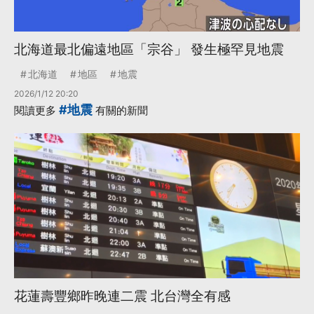
北海道最北偏遠地區「宗谷」 發生極罕見地震
北海道
地區
地震
2026/1/12 20:20
#地震
閱讀更多
有關的新聞
花蓮壽豐鄉昨晚連二震 北台灣全有感