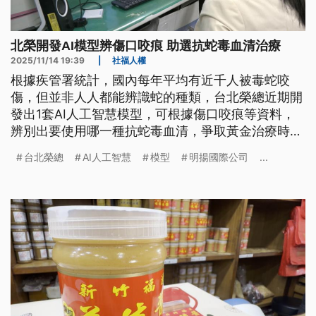
北榮開發AI模型辨傷口咬痕 助選抗蛇毒血清治療
2025/11/14 19:39
|
社福人權
根據疾管署統計，國內每年平均有近千人被毒蛇咬
傷，但並非人人都能辨識蛇的種類，台北榮總近期開
發出1套AI人工智慧模型，可根據傷口咬痕等資料，
辨別出要使用哪一種抗蛇毒血清，爭取黃金治療時
機；另外若發生工安中毒事件，也可透過AI系統，找
台北榮總
AI人工智慧
模型
明揚國際公司
...
到傷患的毒物來源，有助醫師做精準治療。