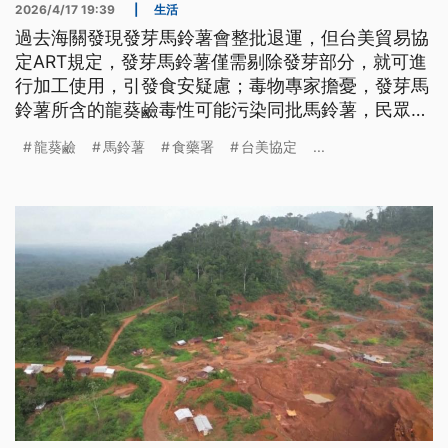
2026/4/17 19:39
|
生活
過去海關發現發芽馬鈴薯會整批退運，但台美貿易協
定ART規定，發芽馬鈴薯僅需剔除發芽部分，就可進
行加工使用，引發食安疑慮；毒物專家擔憂，發芽馬
鈴薯所含的龍葵鹼毒性可能污染同批馬鈴薯，民眾若
不慎誤食、攝取過量，恐怕有中毒致命風險。食藥署
龍葵鹼
馬鈴薯
食藥署
台美協定
...
則強調，若發現馬鈴薯有腐敗或龍葵鹼含量超標，就
會整顆丟棄，不會進入後續加工。