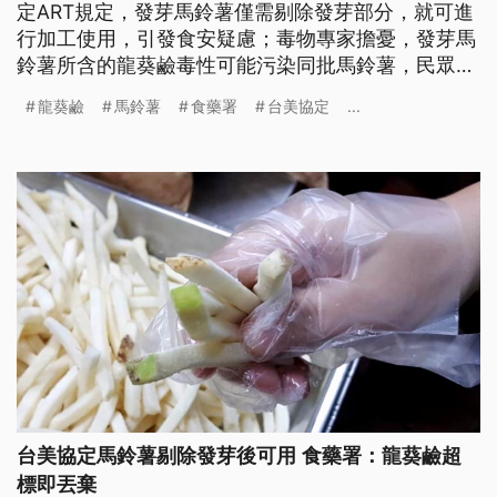
定ART規定，發芽馬鈴薯僅需剔除發芽部分，就可進
行加工使用，引發食安疑慮；毒物專家擔憂，發芽馬
鈴薯所含的龍葵鹼毒性可能污染同批馬鈴薯，民眾若
不慎誤食、攝取過量，恐怕有中毒致命風險。食藥署
龍葵鹼
馬鈴薯
食藥署
台美協定
...
則強調，若發現馬鈴薯有腐敗或龍葵鹼含量超標，就
會整顆丟棄，不會進入後續加工。
台美協定馬鈴薯剔除發芽後可用 食藥署：龍葵鹼超
標即丟棄