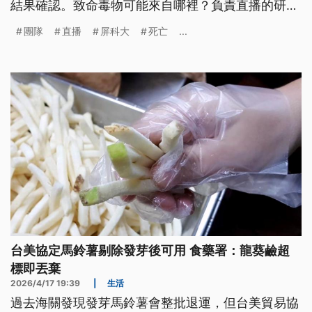
結果確認。致命毒物可能來自哪裡？負責直播的研究
團隊又是如何看待死亡事件傳遞的意義？
團隊
直播
屏科大
死亡
...
台美協定馬鈴薯剔除發芽後可用 食藥署：龍葵鹼超
標即丟棄
2026/4/17 19:39
|
生活
過去海關發現發芽馬鈴薯會整批退運，但台美貿易協