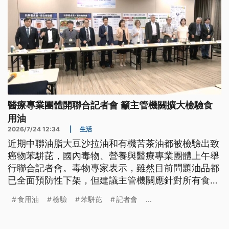
醫療專業團體開聯合記者會 籲主管機關擴大檢驗食
用油
2026/7/24 12:34
|
生活
近期中聯油脂大豆沙拉油和有機苦茶油都被檢驗出致
癌物苯駢芘，國內毒物、營養與醫療專業團體上午舉
行聯合記者會。毒物專家表示，雖然目前問題油品都
已全面預防性下架，但建議主管機關應針對所有食用
油品擴大檢驗，找出苯駢芘出現的真正原因，才能重
食用油
檢驗
苯駢芘
記者會
...
拾民眾對食品安全的信心。