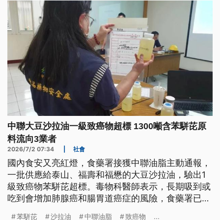
中聯大豆沙拉油一級致癌物超標 1300噸含苯駢芘原
料流向3業者
2026/7/2 07:34
|
社會
國內食安又亮紅燈，食藥署接獲中聯油脂主動通報，
一批供應給泰山、福壽和福懋的大豆沙拉油，驗出1
級致癌物苯駢芘超標。毒物科醫師表示，長期吸到或
吃到會增加肺腺癌和腸胃道癌症的風險，食藥署已經
緊急要求業者全面下架回收，也公布受影響的15項問
苯駢芘
沙拉油
中聯油脂
致癌物
...