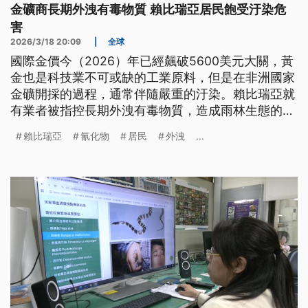
金礦商長期外洩有毒物質 賴比瑞亞居民飽受汙染危
害
2026/3/18 20:09
|
全球
國際金價今（2026）年已經飆破5600美元大關，黃
金也是科技業不可或缺的工業原料，但是在非洲國家
金礦開採的過程，通常伴隨嚴重的汙染。賴比瑞亞就
有業者被指控長期外洩有毒物質，造成雨林生態的大
浩劫，原本定居河邊的村民也被迫離開家園。
賴比瑞亞
氰化物
居民
外洩
...