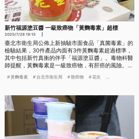
新竹福源塗豆醬 一級致癌物「黃麴毒素」超標
2025/7/28 19:15
|
臺北市衛生局公佈上新抽驗市面食品「真菌毒素」的
檢驗結果，30件產品內面有3件黃麴毒素超過標準，
其中包括新竹真衝的伴手「福源塗豆醬」。毒物科醫
師提醒，黃麴毒素是一級致癌物，有肝癌的風險。衛
生局也強調，無合格的產品已經要求業者落架、限期
黃麴毒素
台北市衛生局
致癌物
花生
...
改正，若無上懸通罰300萬。（新聞標題、導言為台
語文）