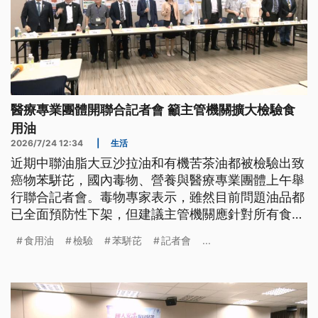
醫療專業團體開聯合記者會 籲主管機關擴大檢驗食
用油
2026/7/24 12:34
|
生活
近期中聯油脂大豆沙拉油和有機苦茶油都被檢驗出致
癌物苯駢芘，國內毒物、營養與醫療專業團體上午舉
行聯合記者會。毒物專家表示，雖然目前問題油品都
已全面預防性下架，但建議主管機關應針對所有食用
油品擴大檢驗，找出苯駢芘出現的真正原因，才能重
食用油
檢驗
苯駢芘
記者會
...
拾民眾對食品安全的信心。