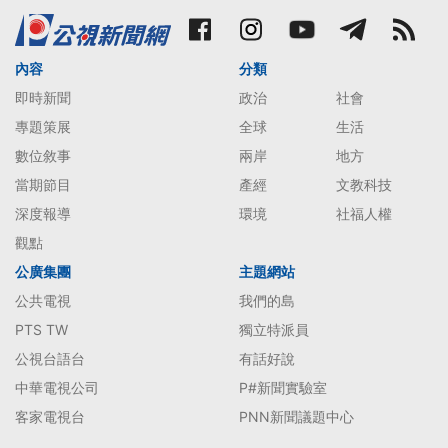
內容
分類
即時新聞
政治
社會
專題策展
全球
生活
數位敘事
兩岸
地方
當期節目
產經
文教科技
深度報導
環境
社福人權
觀點
公廣集團
主題網站
公共電視
我們的島
PTS TW
獨立特派員
公視台語台
有話好說
中華電視公司
P#新聞實驗室
客家電視台
PNN新聞議題中心