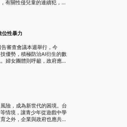
中，有關性侵兒童的連續犯，以
規範，就有女權團體擔憂，這可
數位性暴力
報告審查會議本週舉行，今
技優勢，積極防治AI衍生的數
視。婦女團體則呼籲，政府應補
的法律規範，並追蹤反歧視教育
力風險，成為新世代的困境。台
像等情境，讓青少年從遊戲中學
教育之外，企業與政府也應共同