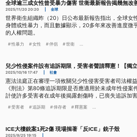
全球逾三成女性曾受暴力傷害 世衛最新報告揭幾無改
2025/11/20 20:20
|
全球
世界衛生組織昨（20）日公布最新報告指出，全球女性
身體或性暴力，而且數據顯示，20多年來改善進度微
的人權問題。
性暴力
女性
伴侶
世衛
...
兒少性侵案件設有追訴期限，受害者聲請釋憲！【獨
2025/10/16 17:47
|
社會
憲法法庭正在審理一項攸關兒少性侵害受害者司法權
《刑法》第80條追訴期限是否應適用於未成年性侵案
計使許多受害者在成年後揭露創傷時，已喪失追訴加
因時效屆滿無法起訴的相關案件至少超過一千件。對
受害者
追訴期
倖存者
釋憲案
...
正義的最大障礙。
ICE大樓銃案1死2傷 現場揣著「反ICE」銃子殼
2025/9/25 19:15
|