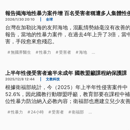
報告揭海地性暴力案件增 百名受害者稱遭多人集體性
2026/1/30 20:10
|
全球
台灣在加勒比海的友邦海地，混亂情勢絲毫沒有改善
報告，當地的性暴力案件，在過去4年上升了3倍，當
害，手段愈來愈殘忍。
無國界醫生
性暴力
受害者
海地
...
上半年性侵受害者逾半未成年 國教盟籲課程納保護課
2025/12/8 12:44
|
文教科技
根據衛福部統計，今（2025）年上半年性侵害案件中
52.6%，因此國教行動聯盟呼籲，教育部要在課程中
位性暴力防治納入必教內容；衛福部也應建立兒少友
傷害時，不會只剩自己孤立無援。
性暴力
24小時
受害者
衛福部
...