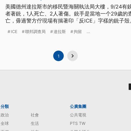
美國德州達拉斯市的移民暨海關執法局大樓，9/24有
者著銃，1人死亡、2人著傷。銃手是當地一个29歲的
亡，毋過警方佇現場有揣著印「反ICE」字樣的銃子
黨，講怹共執法人員妖魔化，才會發生這款的攻擊。
ICE
聯邦調查局
達拉斯
拘留
...
1
分類
公廣集團
政治
社會
公共電視
全球
生活
PTS TW