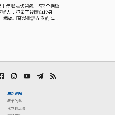
銃手佇遐埋伏開銃，有3个拘留
查埔人，犯案了後隨自殺身
殼。總統川普就批評左派的民主
（新聞標題、導言為台語文）
主題網站
我們的島
獨立特派員