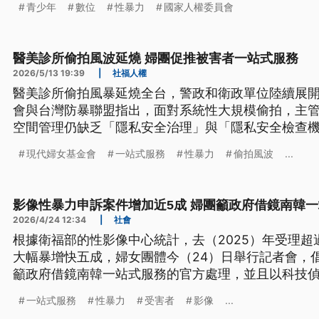
青少年
數位
性暴力
國家人權委員會
醫美診所偷拍風波延燒 婦團促推被害者一站式服務
2026/5/13 19:39
|
社福人權
醫美診所偷拍風暴延燒全台，警政和衛政單位陸續展
會與台灣防暴聯盟指出，面對系統性大規模偷拍，主
空間管理仍缺乏「隱私安全治理」與「隱私安全檢查
機制，建構以被害者為中心一站式服務，並強化高風
現代婦女基金會
一站式服務
性暴力
偷拍風波
...
影像性暴力申訴案件增加近5成 婦團籲政府借鏡南韓
2026/4/24 12:34
|
社會
根據衛福部的性影像中心統計，去（2025）年受理超過
大幅暴增快五成，婦女團體今（24）日舉行記者會，
籲政府借鏡南韓一站式服務的官方處理，並且以科技
一站式服務
性暴力
受害者
影像
...