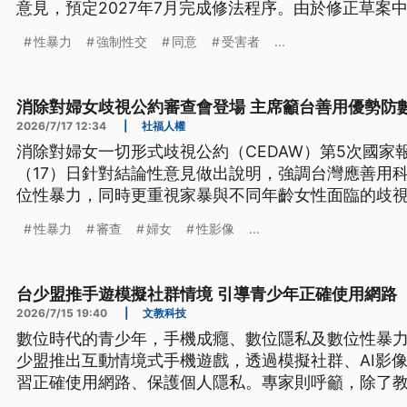
意見，預定2027年7月完成修法程序。由於修正草案
及所謂「誤信同意」，作為被告辯護理由，沒有明確
性暴力
強制性交
同意
受害者
...
能持續成為性侵加害者，在法庭上脫罪的護身符。
消除對婦女歧視公約審查會登場 主席籲台善用優勢防
2026/7/17 12:34
|
社福人權
消除對婦女一切形式歧視公約（CEDAW）第5次國家
（17）日針對結論性意見做出說明，強調台灣應善用科
位性暴力，同時更重視家暴與不同年齡女性面臨的歧
強法規，將數位性暴力與成人性影像販售納入更完善
性暴力
審查
婦女
性影像
...
成效，強化女性與兒童權益保障。
台少盟推手遊模擬社群情境 引導青少年正確使用網路
2026/7/15 19:40
|
文教科技
數位時代的青少年，手機成癮、數位隱私及數位性暴
少盟推出互動情境式手機遊戲，透過模擬社群、AI影
習正確使用網路、保護個人隱私。專家則呼籲，除了
強化監管與調查機制，共同維護兒少數位安全。