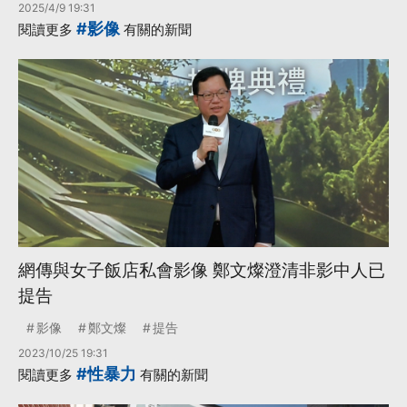
2025/4/9 19:31
#影像
閱讀更多
有關的新聞
網傳與女子飯店私會影像 鄭文燦澄清非影中人已
提告
影像
鄭文燦
提告
2023/10/25 19:31
#性暴力
閱讀更多
有關的新聞