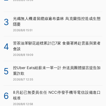
光纖無人機遺留纜線遍布森林 烏克蘭指控造成生態
3
隱憂
2026/8/6 15:51
苦茶油苯駢芘超標累計已7家 食藥署將赴雲嘉與業者
4
會談
2026/8/8 19:09
控Uber Eats給薪未一單一計 外送員團體揚言提告加
5
重詐欺
2026/8/7 12:35
8月起已無委員在任 NCC停發手機等電信設備進口
6
核准
2026/8/6 12:58