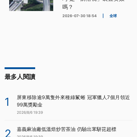
嗎？
2026-07-30 18:54
|
全球
最多人閱讀
屏東移除逾9萬隻外來種綠鬣蜥 冠軍獵人7個月領近
1
99萬獎勵金
2026/8/6 19:39
嘉義麻油廠低溫焙炒苦茶油 仍驗出苯駢芘超標
2
2026/8/6 19:39