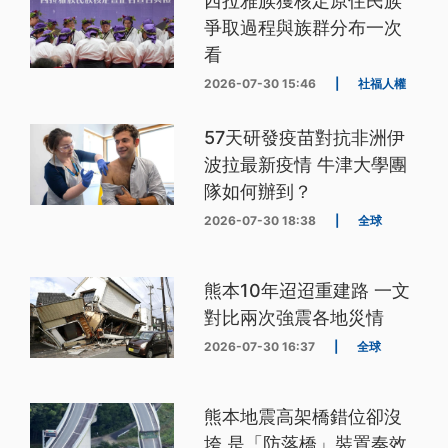
西拉雅族獲核定原住民族
爭取過程與族群分布一次
看
2026-07-30 15:46
|
社福人權
57天研發疫苗對抗非洲伊
波拉最新疫情 牛津大學團
隊如何辦到？
2026-07-30 18:38
|
全球
熊本10年迢迢重建路 一文
對比兩次強震各地災情
2026-07-30 16:37
|
全球
熊本地震高架橋錯位卻沒
垮 是「防落橋」裝置奏效