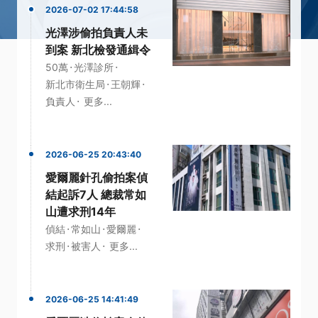
2026-07-02 17:44:58
光澤涉偷拍負責人未
到案 新北檢發通緝令
·
·
50萬
光澤診所
·
·
新北市衛生局
王朝輝
·
負責人
更多...
2026-06-25 20:43:40
愛爾麗針孔偷拍案偵
結起訴7人 總裁常如
山遭求刑14年
·
·
·
偵結
常如山
愛爾麗
·
·
求刑
被害人
更多...
2026-06-25 14:41:49