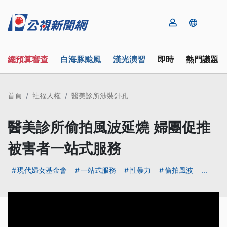
總預算審查
白海豚颱風
漢光演習
即時
熱門議題
首頁
社福人權
醫美診所涉裝針孔
醫美診所偷拍風波延燒 婦團促推
被害者一站式服務
現代婦女基金會
一站式服務
性暴力
偷拍風波
...