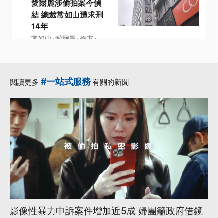
愛爾麗涉偷拍案今偵
結 總裁常如山遭求刑
14年
·
·
·
常如山
愛爾麗
檢方
·
·
消費者
醫美集團
更多...
#一站式服務
閱讀更多
有關的新聞
影像性暴力申訴案件增加近5成 婦團籲政府借鏡