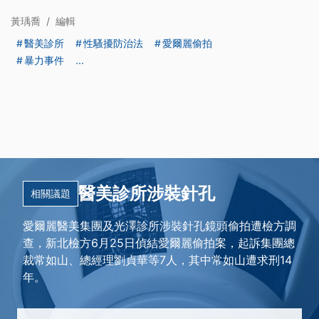
黃瑀喬
/
編輯
醫美診所
性騷擾防治法
愛爾麗偷拍
暴力事件
...
醫美診所涉裝針孔
相關議題
愛爾麗醫美集團及光澤診所涉裝針孔鏡頭偷拍遭檢方調
查，新北檢方6月25日偵結愛爾麗偷拍案，起訴集團總
裁常如山、總經理劉貞華等7人，其中常如山遭求刑14
年。