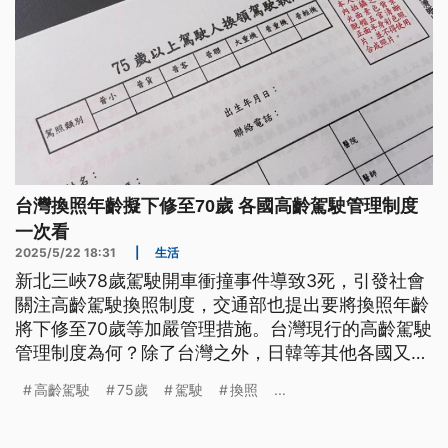
台灣換照年齡擬下修至70歲 各國高齡駕駛管理制度
一次看
2025/5/22 18:31
|
生活
新北三峽78歲駕駛開車衝撞事件導致3死，引發社會
關注高齡駕駛換照制度，交通部也提出要將換照年齡
將下修至70歲等加嚴管理措施。台灣現行的高齡駕駛
管理制度為何？除了台灣之外，日韓等其他各國又是
如何規範高齡換照？
高齡駕駛
75歲
駕駛
換照
...