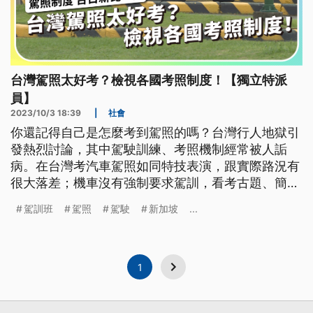
台灣駕照太好考？檢視各國考照制度！【獨立特派
員】
2023/10/3 18:39
|
社會
你還記得自己是怎麼考到駕照的嗎？台灣行人地獄引
發熱烈討論，其中駕駛訓練、考照機制經常被人詬
病。在台灣考汽車駕照如同特技表演，跟實際路況有
很大落差；機車沒有強制要求駕訓，看考古題、簡單
練習，就可以取得駕照上路。反觀日本和新加坡，台
駕訓班
駕照
駕駛
新加坡
...
灣的駕訓及考照是不是太容易了呢？
1