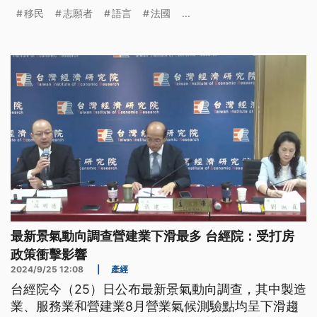
輕易通過，對移民而言更是障礙。就算在地已經合法
移民
志願者
語言
法國
...
居留工作10多年，仍然可能因為語言條件不符而被驅
逐，預計6萬人可能無法再待下去，也會對社會造成
相當影響。
最新景氣動向調查營建業下滑最多 台經院：受打房
政策衝擊影響
2024/9/25 12:08
|
產經
台經院今（25）日公布最新景氣動向調查，其中製造
業、服務業和營建業8月營業氣候測驗點均呈下滑趨