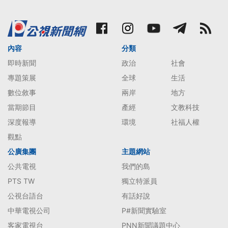
內容
分類
即時新聞
政治
社會
專題策展
全球
生活
數位敘事
兩岸
地方
當期節目
產經
文教科技
深度報導
環境
社福人權
觀點
公廣集團
主題網站
公共電視
我們的島
PTS TW
獨立特派員
公視台語台
有話好說
中華電視公司
P#新聞實驗室
客家電視台
PNN新聞議題中心