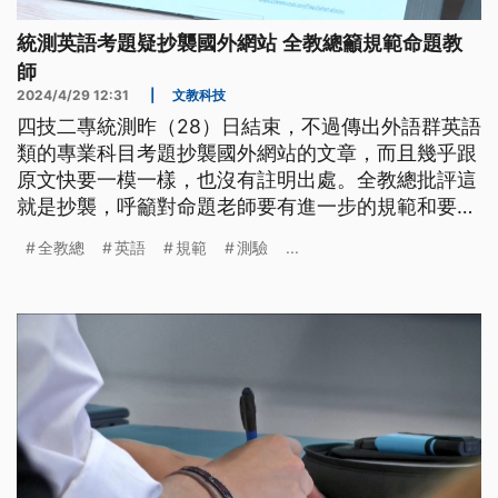
統測英語考題疑抄襲國外網站 全教總籲規範命題教
師
2024/4/29 12:31
|
文教科技
四技二專統測昨（28）日結束，不過傳出外語群英語
類的專業科目考題抄襲國外網站的文章，而且幾乎跟
原文快要一模一樣，也沒有註明出處。全教總批評這
就是抄襲，呼籲對命題老師要有進一步的規範和要
求。測驗中心將邀集命題小組和專家學者共同研商，
全教總
英語
規範
測驗
...
釐清狀況後再對外公布決議。