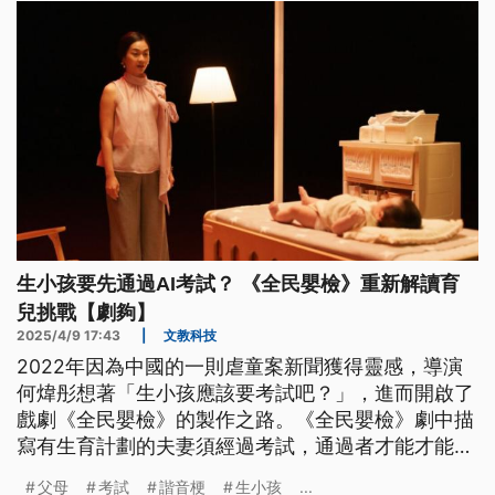
生小孩要先通過AI考試？ 《全民嬰檢》重新解讀育
兒挑戰【劇夠】
2025/4/9 17:43
|
文教科技
2022年因為中國的一則虐童案新聞獲得靈感，導演
何煒彤想著「生小孩應該要考試吧？」，進而開啟了
戲劇《全民嬰檢》的製作之路。《全民嬰檢》劇中描
寫有生育計劃的夫妻須經過考試，通過者才能才能升
格為人父、人母。全片以「考試」為主軸，但劇終卻
父母
考試
諧音梗
生小孩
...