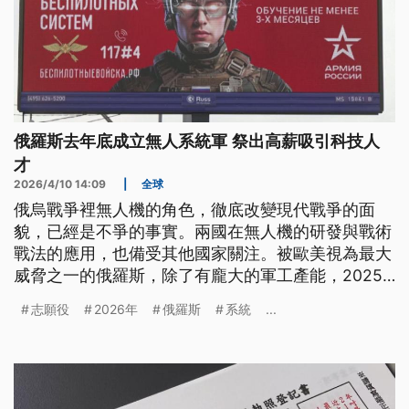
俄羅斯去年底成立無人系統軍 祭出高薪吸引科技人
才
2026/4/10 14:09
|
全球
俄烏戰爭裡無人機的角色，徹底改變現代戰爭的面
貌，已經是不爭的事實。兩國在無人機的研發與戰術
戰法的應用，也備受其他國家關注。被歐美視為最大
威脅之一的俄羅斯，除了有龐大的軍工產能，2025
年底也正式成立了無人系統軍，並且還祭出高薪，吸
志願役
2026年
俄羅斯
系統
...
引具備科技背景的年輕人加入。