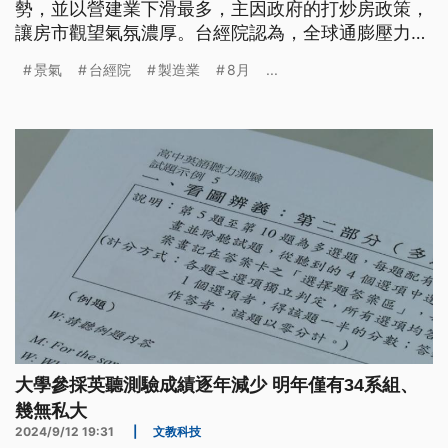
勢，並以營建業下滑最多，主因政府的打炒房政策，
讓房市觀望氣氛濃厚。台經院認為，全球通膨壓力持
續降溫，明（2025）年經濟的亮點不會在美國、中
景氣
台經院
製造業
8月
...
國；而是在新興市場、日本及歐洲。
大學參採英聽測驗成績逐年減少 明年僅有34系組、
幾無私大
2024/9/12 19:31
|
文教科技