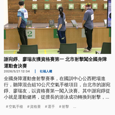
謝宛錚、廖瑞友獲資格賽第一 北市射擊闖全國身障
運動會決賽
2026/5/21 12:34
|
社福人權
全國身障運動會射擊賽事，在國訓中心公西靶場進
行，聽障混合組10公尺空氣手槍項目，台北市的謝宛
錚、廖瑞友，以資格賽第一闖入決賽。其中謝宛錚從
小就是運動健將，從擅長的游泳成功轉換到射擊，這
兩年也玩三鐵，他說，每個項目都是屬於自己的挑
空氣手槍
資格賽
選手
射擊
...
戰。