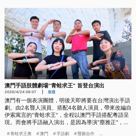
澳門手語肢體劇場"青蛙求王" 首登台演出
2026/4/24 08:07
|
生活
澳門有一個表演團體，明後天即將要在台灣演出手語
劇。由2名聾人演員、搭配4名聽人演員，帶來改編自
伊索寓言的"青蛙求王"，全程以澳門手語搭配粵語呈
現。而會將手語融入演出，是因為導演"塵雅正"，大
學是在台灣就讀，接觸到手語因而產生興趣，回澳門
青蛙求王奧
澳門
手語劇
聾聽合作
...