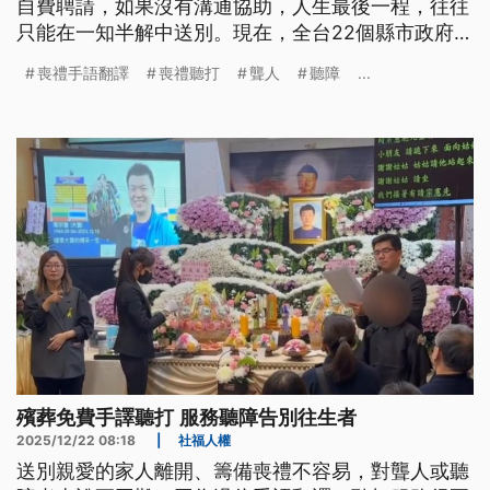
自費聘請，如果沒有溝通協助，人生最後一程，往往
只能在一知半解中送別。現在，全台22個縣市政府已
經同意免費提供手語翻譯與聽打服務，讓聾人與聽障
喪禮手語翻譯
喪禮聽打
聾人
聽障
...
者終於能夠好好說再見。
殯葬免費手譯聽打 服務聽障告別往生者
2025/12/22 08:18
|
社福人權
送別親愛的家人離開、籌備喪禮不容易，對聾人或聽