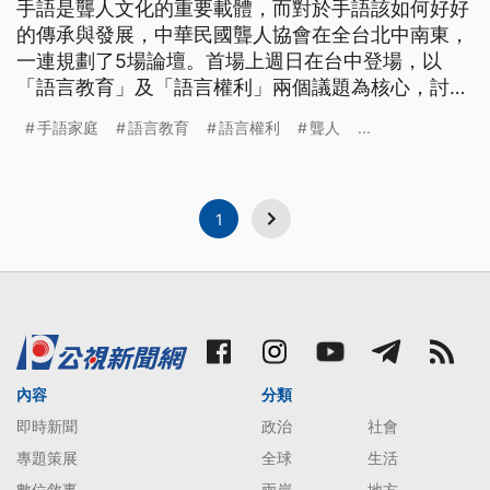
手語是聾人文化的重要載體，而對於手語該如何好好
的傳承與發展，中華民國聾人協會在全台北中南東，
一連規劃了5場論壇。首場上週日在台中登場，以
「語言教育」及「語言權利」兩個議題為核心，討論
不同的聾家庭組成下的孩子學習手語的經驗，以及如
手語家庭
語言教育
語言權利
聾人
...
何讓聾人擁有平等的語言權。
1
內容
分類
即時新聞
政治
社會
專題策展
全球
生活
數位敘事
兩岸
地方