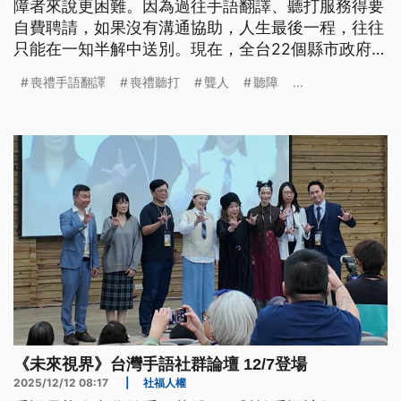
障者來說更困難。因為過往手語翻譯、聽打服務得要
自費聘請，如果沒有溝通協助，人生最後一程，往往
只能在一知半解中送別。現在，全台22個縣市政府已
經同意免費提供手語翻譯與聽打服務，讓聾人與聽障
喪禮手語翻譯
喪禮聽打
聾人
聽障
...
者終於能夠好好說再見。
《未來視界》台灣手語社群論壇 12/7登場
2025/12/12 08:17
|
社福人權