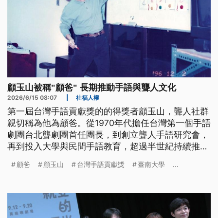
顧玉山被稱"顧爸" 長期推動手語與聾人文化
2026/6/15 08:07
|
社福人權
第一屆台灣手語貢獻獎的的得獎者顧玉山，聾人社群
親切稱為他為顧爸。從1970年代擔任台灣第一個手語
劇團台北聾劇團首任團長，到創立聾人手語研究會，
再到投入大學與民間手語教育，超過半世紀持續推動
台灣手語與聾人文化發展。許多人認為，他不只是手
顧爸
顧玉山
台灣手語貢獻獎
臺南大學
...
語工作者，更是台灣聾人社群成長的重要推手。