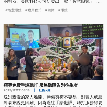
的利器。英國科技公司研發出一款「智慧眼鏡」，它
是利用人工智慧，將語音即時轉化為文字，投影在鏡
智慧眼鏡
應用程式
聽障
眼鏡
片上，讓溝通不再有阻礙。
殯葬免費手譯聽打 服務聽障告別往生者
2025/12/22 08:18
|
社福人權
送別親愛的家人離開、籌備喪禮不容易，對聾人或聽
障者來說更困難。因為過往手語翻譯、聽打服務得要