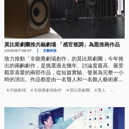
莫比斯劇團推共融劇場 「感官複調」為題推兩作品
2026/8/7 08:07
|
文教科技
致力推動「非聽覺劇場創作」的莫比斯劇團，今年推
出的兩齣劇作，是挑選過去幾年、討論度最高、最受
觀眾喜愛的兩部作品，從短篇實驗、發展為完整一小
時的演出。作品都是由一名聾人和一名聽人藝術家共
同創作，從剛開始合作看到彼此的不同，到經過三年
共融劇場
非聽覺劇場創作
莫比斯劇團
聾人
...
的沉澱，作品也更聚焦在看見「身而為人」共同的部
分。