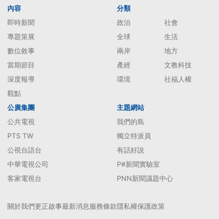
內容
分類
即時新聞
政治
社會
專題策展
全球
生活
數位敘事
兩岸
地方
當期節目
產經
文教科技
深度報導
環境
社福人權
觀點
公廣集團
主題網站
公共電視
我們的島
PTS TW
獨立特派員
公視台語台
有話好說
中華電視公司
P#新聞實驗室
客家電視台
PNN新聞議題中心
關於我們
更正啟事
最新消息
服務條款
隱私權保護政策