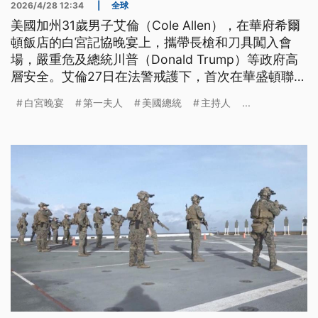
2026/4/28 12:34
|
全球
美國加州31歲男子艾倫（Cole Allen），在華府希爾
頓飯店的白宮記協晚宴上，攜帶長槍和刀具闖入會
場，嚴重危及總統川普（Donald Trump）等政府高
層安全。艾倫27日在法警戒護下，首次在華盛頓聯邦
法院出庭。目前他至少面臨3項罪名，其中一項最重
白宮晚宴
第一夫人
美國總統
主持人
...
的是企圖刺殺美國總統，罪名一旦成立，他將面臨無
期徒刑。