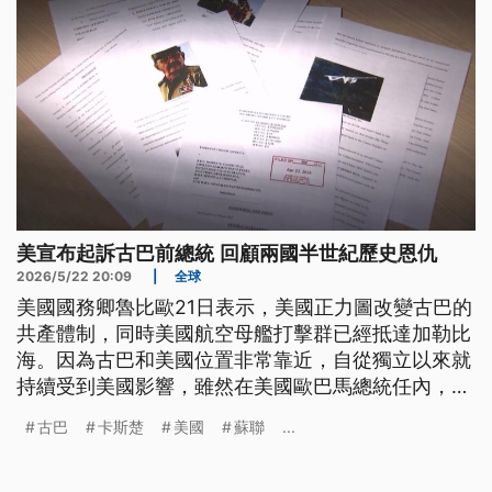
美宣布起訴古巴前總統 回顧兩國半世紀歷史恩仇
2026/5/22 20:09
|
全球
美國國務卿魯比歐21日表示，美國正力圖改變古巴的
共產體制，同時美國航空母艦打擊群已經抵達加勒比
海。因為古巴和美國位置非常靠近，自從獨立以來就
持續受到美國影響，雖然在美國歐巴馬總統任內，曾
經推動兩國關係解凍，但是到了川普總統時代，緊張
古巴
卡斯楚
美國
蘇聯
...
又再度升溫。美國在本週舊案重提，起訴當年擔任古
巴國防部長的前總統勞爾．卡斯楚，被認為是推翻古
巴政權的起手式。在川普極限施壓之下，古巴政府誓