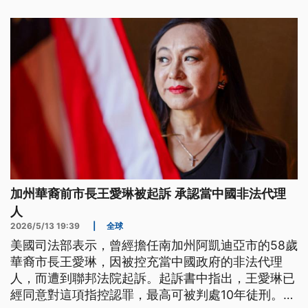
巴國防部長的前總統勞爾．卡斯楚，被認為是推翻古
巴政權的起手式。在川普極限施壓之下，古巴政府誓
言抵抗到底，並警告美國將會血流成河。
加州華裔前市長王愛琳被起訴 承認當中國非法代理
人
2026/5/13 19:39
|
全球
美國司法部表示，曾經擔任南加州阿凱迪亞市的58歲
華裔市長王愛琳，因被控充當中國政府的非法代理
人，而遭到聯邦法院起訴。起訴書中指出，王愛琳已
經同意對這項指控認罪，最高可被判處10年徒刑。司