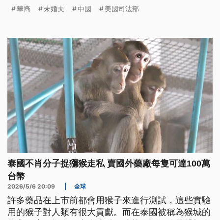
法部提到，王愛琳透過與前未婚夫共同經營的新聞資
華裔
未婚夫
中國
美國司法部
訊網站，發表中國官員已經擬好的文章，並且截圖回
報流量。
泰國不肖分子捉獼猴走私 賣國外藥廠每隻可達100萬
台幣
2026/5/6 20:09
|
全球
許多藥品在上市前都會用猴子來進行測試，這些實驗
用的猴子對人類有很大貢獻。而在泰國被稱為猴城的