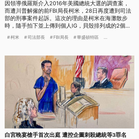
因領導俄羅斯介入2016年美國總統大選的調查案，
而遭川普解僱的前FBI局長柯米，28日再度遭到司法
部的刑事案件起訴。這次的理由是柯米在海灘散步
時，隨手拍下並上傳到個人IG，貝殼排列成的2個數
字，「86」、「47」。86在美國俚語中有「驅逐」
柯米
司法部長
FBI局長
華盛頓特區
...
或「除掉」之意，而川普目前擔任美國第47任總統，
因此被川普陣營引申為是個「死亡威脅」。對此，柯
米表示自己沒有那個意思，並相信聯邦司法機構的獨
立性。
白宮晚宴槍手首次出庭 遭控企圖刺殺總統等3罪名