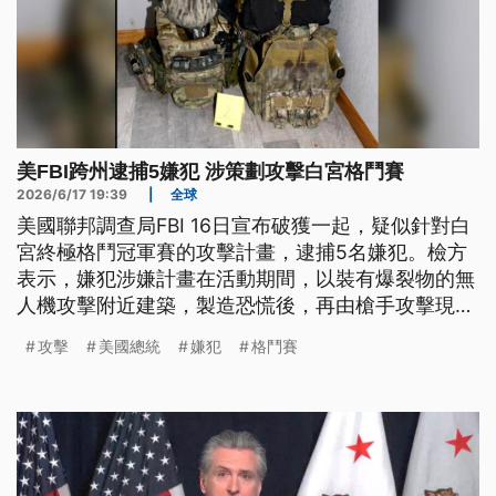
美FBI跨州逮捕5嫌犯 涉策劃攻擊白宮格鬥賽
2026/6/17 19:39
|
全球
美國聯邦調查局FBI 16日宣布破獲一起，疑似針對白
宮終極格鬥冠軍賽的攻擊計畫，逮捕5名嫌犯。檢方
表示，嫌犯涉嫌計畫在活動期間，以裝有爆裂物的無
人機攻擊附近建築，製造恐慌後，再由槍手攻擊現場
人群與重要目標。案件曝光關鍵，是其中一名19歲嫌
攻擊
美國總統
嫌犯
格鬥賽
犯普羅珀的母親，發現兒子購買大量槍械及異常言
行，主動向警方通報。聯邦探員在活動前數天跨州逮
捕嫌犯，成功阻止攻擊發生。