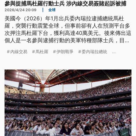
參與捉捕馬杜羅行動士兵 涉內線交易簽賭起訴被捕
2026/4/24 20:09
|
全球
美國今（2026）年1月出兵委內瑞拉逮捕總統馬杜
羅，突襲行動震驚全球，但事前卻有人在預測平台多
次押注馬杜羅下台，獲利高達40萬美元。後來傳出這
個人是一名參與逮捕行動的美軍特種部隊士兵，目前
因為多項罪名遭到刑事起訴。
內線交易
馬杜羅
伊朗戰爭
委內瑞拉總統
...