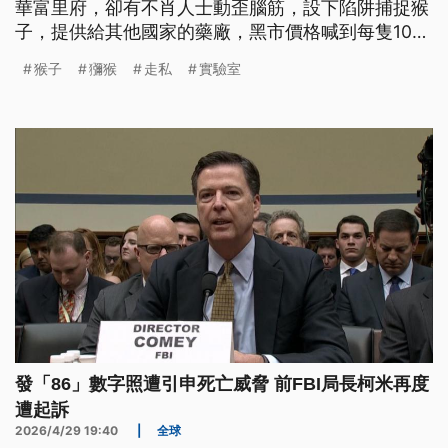
華富里府，卻有不肖人士動歪腦筋，設下陷阱捕捉猴
子，提供給其他國家的藥廠，黑市價格喊到每隻100
萬台幣。
猴子
獼猴
走私
實驗室
發「86」數字照遭引申死亡威脅 前FBI局長柯米再度
遭起訴
2026/4/29 19:40
|
全球