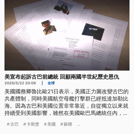
言抵抗到底，並警告美國將會血流成河。
美宣布起訴古巴前總統 回顧兩國半世紀歷史恩仇
2026/5/22 20:09
|
全球
美國國務卿魯比歐21日表示，美國正力圖改變古巴的
共產體制，同時美國航空母艦打擊群已經抵達加勒比
海。因為古巴和美國位置非常靠近，自從獨立以來就
持續受到美國影響，雖然在美國歐巴馬總統任內，曾
經推動兩國關係解凍，但是到了川普總統時代，緊張
古巴
卡斯楚
美國
蘇聯
...
又再度升溫。美國在本週舊案重提，起訴當年擔任古