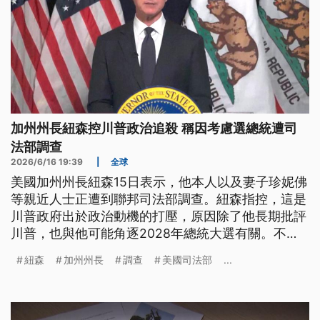
加州州長紐森控川普政治追殺 稱因考慮選總統遭司
法部調查
2026/6/16 19:39
|
全球
美國加州州長紐森15日表示，他本人以及妻子珍妮佛
等親近人士正遭到聯邦司法部調查。紐森指控，這是
川普政府出於政治動機的打壓，原因除了他長期批評
川普，也與他可能角逐2028年總統大選有關。不
過，美國司法部拒絕對此案發表評論，目前也沒有公
紐森
加州州長
調查
美國司法部
...
開證據顯示川普親自下令調查。