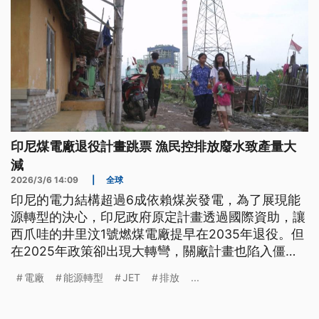
印尼煤電廠退役計畫跳票 漁民控排放廢水致產量大
減
2026/3/6 14:09
|
全球
印尼的電力結構超過6成依賴煤炭發電，為了展現能
源轉型的決心，印尼政府原定計畫透過國際資助，讓
西爪哇的井里汶1號燃煤電廠提早在2035年退役。但
在2025年政策卻出現大轉彎，關廠計畫也陷入僵
局，引發外界對印尼減碳承諾的質疑。養殖業與漁民
電廠
能源轉型
JET
排放
...
控訴，電廠排放廢水與熱水導致當地盛產的淡菜大量
減少，也造成魚群遠離，生計嚴重受損，呼籲政府推