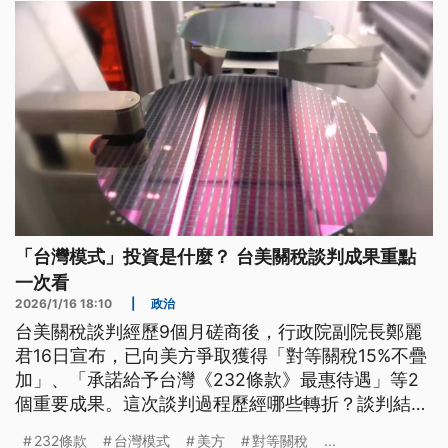
動能源轉型時，必須正視當地社區的生存權益。
「台灣模式」投資是什麼？ 台美關稅談判成果重點
一次看
2026/1/16 18:10
|
政治
台美關稅談判經歷9個月磋商後，行政院副院長鄭麗
君16日宣布，已向美方爭取獲得「對等關稅15%不疊
加」、「承諾給予台灣《232條款》最惠待遇」等2
個重要成果。這次談判過程歷經哪些轉折？談判結果
有哪些重點？對美投資的「台灣模式」是什麼？
232條款
台灣模式
美方
對等關稅
...