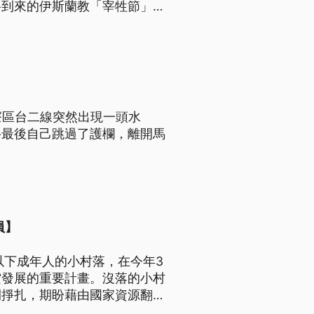
將到來的伊斯蘭教「宰牲節」，
寮區台二線突然出現一頭水
牛最後自己跳過了護欄，離開馬
員】
以下成年人的小村落，在今年3
空發展的重要計畫。沒落的小村
間掙扎，期盼藉由國家資源翻轉
與資安的太空自主性。火箭發射