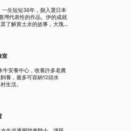
，一生短短36年，捌入選日本
臺灣代表性的作品。伊的成就
民眾了解黃土水的故事，大塊文
轉來。（此則新聞標題、導言、
教室
立水牛安養中心，收養許多老農
飼養，最多可容納12頭水
農村生活。
置
現水牛追逐腳踏車騎士，讓民