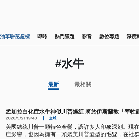
油苯駢芘超標
即時
熱門議題
影音
數位專題
深度
#水牛
最新
最相關
孟加拉白化症水牛神似川普爆紅 將於伊斯蘭教「宰牲
2026/5/21 19:40
|
全球
美國總統川普一頭特色金髮，讓許多人印象深刻。現
症影響，也因為擁有一頭媲美川普髮型的毛髮，在社