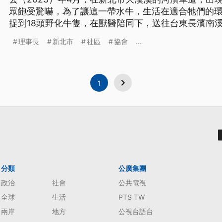
眾飽受驚嚇，為了讓這一帶水牛，生活在適合牠們的
捉到18頭野化牛隻，在獸醫陪同下，送往台東長濱南
理事長
新北市
社區
協會
...
1
分類
公廣集團
政治
社會
公共電視
全球
生活
PTS TW
兩岸
地方
公視台語台