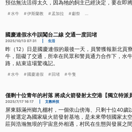
預估無法活得太久，因為牠的飼主已經決定，要在即
將水牛獻祭。
水牛
伊斯蘭教
孟加拉
獻祭
...
國慶連假水牛誤闖台二線 交通一度回堵
2025/10/13 07:31
|
生活
昨（12）日是國慶連假的最後一天，員警獲報新北貢
牛，阻礙了交通，所幸在民眾和警員通力合作下，水
路，結束這場驚魂記。
水牛
國慶連假
回堵
牛隻
僅剩十位青年的村落 將成火箭發射太空港【獨立特派
2025/7/17 16:17
|
文教科技
屏東縣滿州鄉九棚村，一個依山傍海、只剩十位40歲
月被選定為國家級火箭發射基地，是未來帶領國家太
莊與浩瀚無垠的宇宙意外相遇，村民在生態與發展之
沒落的村莊。國家則期盼建設基地，能提高涉及國安