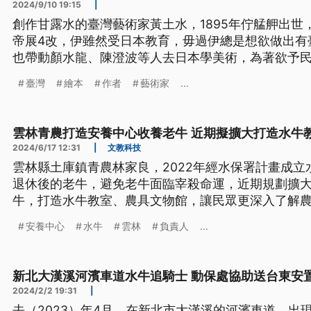
2024/9/10 19:15
|
創作甘露水的臺灣藝術家黃土水，1895年佇艋舺出世
帝展4改，伊雖然受日本教育，毋過伊總是想欲做出有
也帶動顏水龍、陳澄波等人去日本學美術，為著欲予
化出版台語畫本，向望透過畫本共咱無熟的臺灣史抾
臺灣
繪本
作者
藝術家
...
內文皆為臺語文。）
雲林青農打造安養中心收養老牛 近期擬擴大打造水牛
2024/6/17 12:31
|
文教科技
雲林縣土庫鎮青農林家良，2022年經水保署計畫成
退休後的老牛，避免老牛面臨宰殺命運，近期規劃擴大
牛，打造水牛教室、農具文物館，讓民眾更深入了解
安養中心
水牛
雲林
負責人
...
新北大漢溪河濱車道水牛追騎士 動保處協助送台東安
2024/2/2 19:31
|
去（2023）年4月，在新北市大漢溪的河濱車道，出