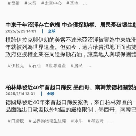
發射
火箭
太空中心
基地
...
不再受制於他國，從國防安全、太空產業到科學研究
中東千年沼澤存亡危機 中企獲探勘權、居民憂破壞生
2025/5/23 14:01
|
全球
橫跨伊拉克與伊朗的美索不達米亞沼澤被譽為中東綠洲，有
年就被列為世界遺產。但如今，這片珍貴濕地正面臨
政府更授權企業在周邊探勘石油，讓當地人與環保團
伊拉克
石油
世界遺產
居民
...
柏林爆發近40年首起口蹄疫 墨西哥、南韓禁德相關製
2025/1/14 12:31
|
全球
德國爆發近40年來首起口蹄疫案例，來自柏林郊區的
品面臨出口歐盟以外地區的嚴格限制，墨西哥、南韓
口蹄疫
世界動物衛生組織
水牛
墨西哥
...