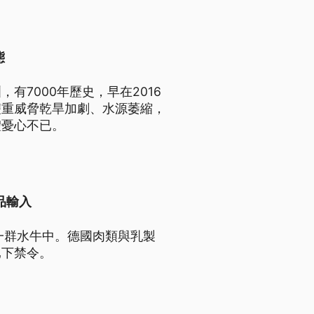
都可受益
態
7000年歷史，早在2016
雙重威脅乾旱加劇、水源萎縮，
體憂心不已。
品輸入
一群水牛中。德國肉類與乳製
已下禁令。