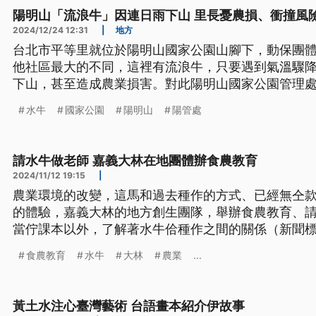
陽明山「流浪牛」因連日雨下山 里長憂農損、衝撞風
2024/12/24 12:31
|
地方
台北市平等里就位於陽明山國家公園山腳下，動保團
他社區最大的不同，這裡有流浪牛，只要遇到氣溫驟
下山，甚至造成農業損害。對此陽明山國家公園管理
少牛隻下山，也認為最終還是應該替水牛找更適合的
水牛
國家公園
陽明山
陽管處
請水牛做老師 嘉義大林在地團體辦食農教育
2024/11/12 19:15
|
農業環境的改變，這馬和過去種作的方式、已經無仝
的體驗，嘉義大林的地方創生團隊，舉辦食農教育、
當佇課本以外，了解著水牛佮種作之間的關係（新聞
食農教育
水牛
大林
農業
...
黃土水注心臺灣藝術 台語畫本紹介伊故事