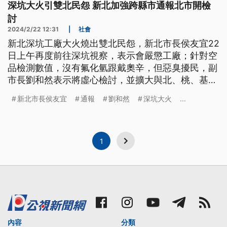
深坑大火引雙北民怨 新北加強跨縣市通報北市開檢
討
2024/2/22 12:31
|
社會
新北深坑工廠大火燒出雙北民怨，新北市長侯友宜22
日上午再度前往深坑視察，表示會嚴懲工廠；針對空
品檢測數值，沒有氟化氫跟戴奧辛，但惡臭擾民，副
市長劉和然表示將虛心檢討，並擴大與北、桃、基，
跨縣市的通報SOP。台北市政府也召開通報機制的檢
新北市長侯友宜
通報
劉和然
深坑大火
...
討會議，市長蔣萬安要求1周內提出報告，下午也趕
到文山區公所視察，喊話同仁雞婆一點，對於「異常
以上、災害未滿」的事件，做到複式通報。
1
內容
分類