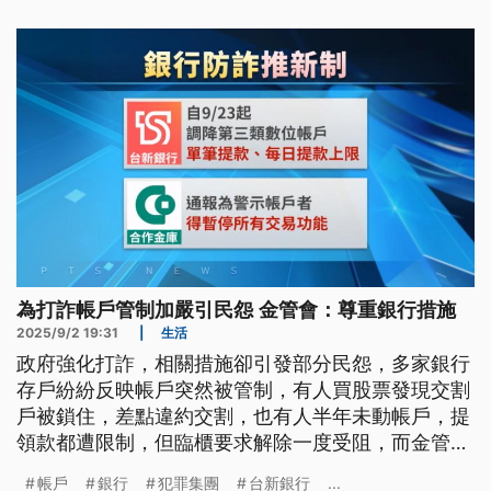
為打詐帳戶管制加嚴引民怨 金管會：尊重銀行措施
2025/9/2 19:31
|
生活
政府強化打詐，相關措施卻引發部分民怨，多家銀行
存戶紛紛反映帳戶突然被管制，有人買股票發現交割
戶被鎖住，差點違約交割，也有人半年未動帳戶，提
領款都遭限制，但臨櫃要求解除一度受阻，而金管會
銀行局坦言，阻詐的確會造成民眾不便，但原則尊重
帳戶
銀行
犯罪集團
台新銀行
...