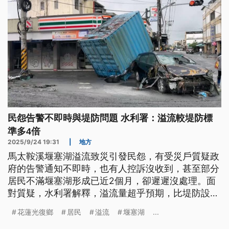
民怨告警不即時與堤防問題 水利署：溢流較堤防標
準多4倍
2025/9/24 19:31
|
地方
馬太鞍溪堰塞湖溢流致災引發民怨，有受災戶質疑政
府的告警通知不即時，也有人控訴沒收到，甚至部分
居民不滿堰塞湖形成已近2個月，卻遲遲沒處理。面
對質疑，水利署解釋，溢流量超乎預期，比堤防設計
標準多4倍，而且橋樑損壞加劇溢流。
花蓮光復鄉
居民
溢流
堰塞湖
...