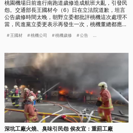
桃園機場日前進行南跑道歲修造成航班大亂，引發民
怨。交通部長王國材今（6）日在立法院道歉，坦言
公告歲修時間太晚，朝野立委都批評桃機這次處理不
當，民進黨立委更表示再發生一次，桃機董總都應該
下台。
王國材
桃機公司
桃機歲修
公告
...
深坑工廠火燒、臭味引民怨 侯友宜：重罰工廠