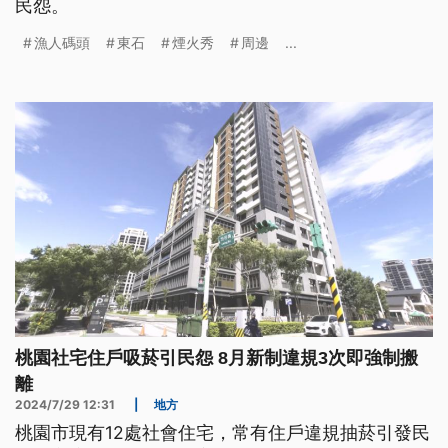
民怨。
漁人碼頭
東石
煙火秀
周邊
...
桃園社宅住戶吸菸引民怨 8月新制違規3次即強制搬
離
2024/7/29 12:31
|
地方
桃園市現有12處社會住宅，常有住戶違規抽菸引發民