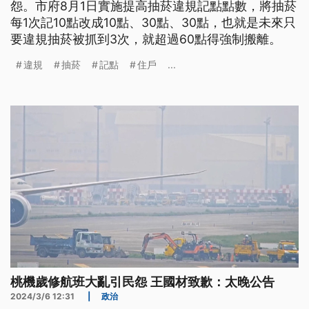
怨。市府8月1日實施提高抽菸違規記點點數，將抽菸
每1次記10點改成10點、30點、30點，也就是未來只
要違規抽菸被抓到3次，就超過60點得強制搬離。
違規
抽菸
記點
住戶
...
桃機歲修航班大亂引民怨 王國材致歉：太晚公告
2024/3/6 12:31
|
政治