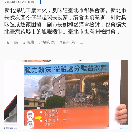
2024/2/22 19:15
|
新北深坑工廠大火，臭味連臺北市都鼻會著。新北市
長侯友宜今仔早起閣去視察，講會重罰業者，針對臭
味造成逐家困擾，副市長劉和然講會檢討，也會擴大
北臺灣跨縣市的通報機制。臺北市也有開檢討會，蔣
萬安要求一禮拜內提出報告，希望市府同仁較家婆
工廠
深坑
劉和然
衛生所
...
咧，對一寡有異常的狀況，愛有警覺、趕緊通報。
(本則新聞標題、導言皆為臺語文)