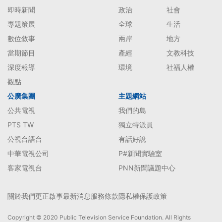
即時新聞
政治
社會
專題策展
全球
生活
數位敘事
兩岸
地方
當期節目
產經
文教科技
深度報導
環境
社福人權
觀點
公廣集團
主題網站
公共電視
我們的島
PTS TW
獨立特派員
公視台語台
有話好說
中華電視公司
P#新聞實驗室
客家電視台
PNN新聞議題中心
關於我們
更正啟事
最新消息
服務條款
隱私權保護政策
Copyright © 2020 Public Television Service Foundation. All Rights