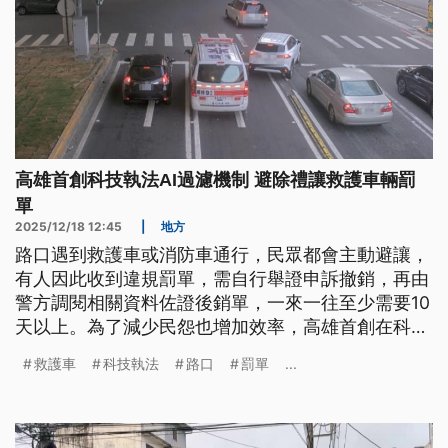
高雄首創科技執法AI過濾機制 避除禮讓救護車輛罰
單
2025/12/18 12:45
|
地方
路口遇到救護車或消防車通行，民眾都會主動避讓，
有人因此收到違規罰單，需自行舉證申訴撤銷，再由
警方調閱相關資料佐證後銷單，一來一往至少需要10
天以上。為了減少民怨也增加效率，高雄首創在科技
執法路口，導入AI影像辨識過濾機制，將避讓救護車
救護車
科技執法
路口
罰單
...
出現的違規罰單直接避除，目前在2處醫院周邊道路
試辦。