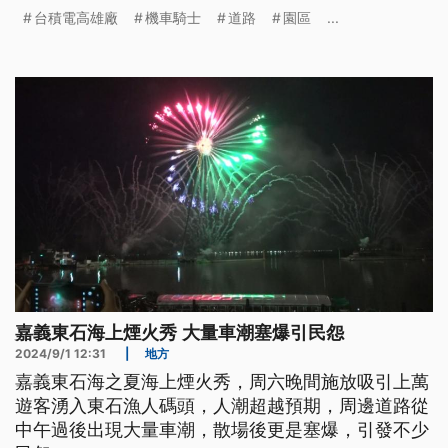
府表示，已限制工程相關車輛出入動線跟時間，並成
台積電高雄廠
機車騎士
道路
園區
...
立專責管理單位加強當地道路巡查修補。
嘉義東石海上煙火秀 大量車潮塞爆引民怨
2024/9/1 12:31
|
地方
嘉義東石海之夏海上煙火秀，周六晚間施放吸引上萬
遊客湧入東石漁人碼頭，人潮超越預期，周邊道路從
中午過後出現大量車潮，散場後更是塞爆，引發不少