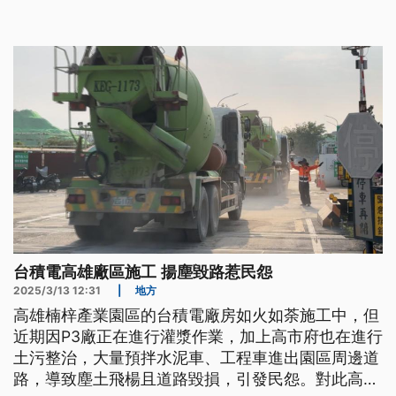
銀行措施，畢竟國內詐騙氾濫，現在又有新招，警方
破獲兩岸犯罪集團，話術民眾「舊門號能退款」，藉
此詐得數百萬。
台積電高雄廠區施工 揚塵毀路惹民怨
2025/3/13 12:31
|
地方
高雄楠梓產業園區的台積電廠房如火如荼施工中，但
近期因P3廠正在進行灌漿作業，加上高市府也在進行
土污整治，大量預拌水泥車、工程車進出園區周邊道
路，導致塵土飛楊且道路毀損，引發民怨。對此高市