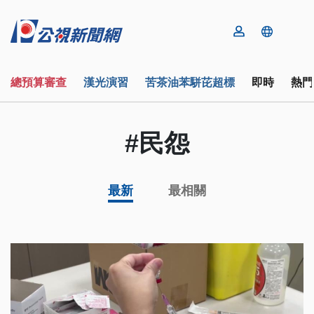
總預算審查
漢光演習
苦茶油苯駢芘超標
即時
熱門
#民怨
最新
最相關