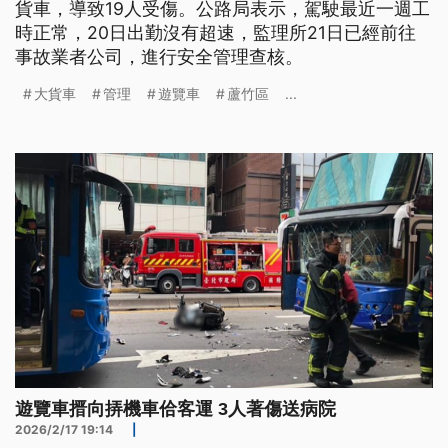
貨車，導致19人受傷。公路局表示，駕駛最近一週工
時正常，20日出勤沒有超速，監理所21日已經前往
事故業者公司，進行安全管理查核。
大貨車
管理
遊覽車
蘆竹區
...
遊覽車搢向挵機車佮客運 3人著傷送病院
2026/2/17 19:14
|