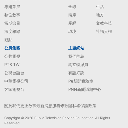
專題策展
全球
生活
數位敘事
兩岸
地方
當期節目
產經
文教科技
深度報導
環境
社福人權
觀點
公廣集團
主題網站
公共電視
我們的島
PTS TW
獨立特派員
公視台語台
有話好說
中華電視公司
P#新聞實驗室
客家電視台
PNN新聞議題中心
關於我們
更正啟事
最新消息
服務條款
隱私權保護政策
Copyright © 2020 Public Television Service Foundation. All Rights
Reserved.