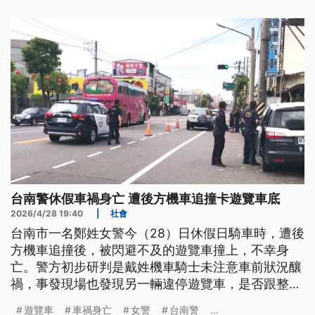
台南警休假車禍身亡 遭後方機車追撞卡遊覽車底
2026/4/28 19:40
|
社會
台南市一名鄭姓女警今（28）日休假日騎車時，遭後
方機車追撞後，被閃避不及的遊覽車撞上，不幸身
亡。警方初步研判是戴姓機車騎士未注意車前狀況釀
禍，事發現場也發現另一輛違停遊覽車，是否跟整起
事故有關還要釐清。由於女警是休假日遭遇事故，沒
遊覽車
車禍身亡
女警
台南警
...