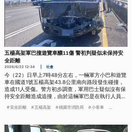
五楊高架軍巴撞遊覽車釀11傷 警初判疑似未保持安
全距離
2026/6/22 12:34
|
社會
今（22）日早上7時48分左右，一輛軍方小巴和遊覽
車在國道1號五楊高架43.8公里南向路段發生碰撞，
造成11人受傷。警方初步調查，軍用巴士疑似沒有保
持安全距離造成追撞，由於這輛軍巴是在執行人員運
輸任務期間發生車禍，全案肇責由警方鑑處中。
安全距離
五楊高架
桃園市消防局
小客車
...