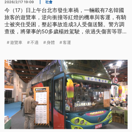
2026/2/17 19:09
|
社會
今（17）日上午台北市發生車禍，一輛載有7名韓國
旅客的遊覽車，逆向衝撞等紅燈的機車與客運，有騎
士被夾住受困，整起事故造成3人受傷送醫。警方調
查後，將肇事的50多歲楊姓駕駛，依過失傷害等罪嫌
函送地檢署偵辦。
遊覽車
不適
身體
客運