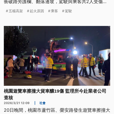
衝破路旁護欄、翻落邊坡，駕駛與乘客共2人受傷送
醫。
五楊高架
起火原因
乘客
駕駛
桃園遊覽車擦撞大貨車釀19傷 監理所今赴業者公司
查核
2026/3/21 12:09
|
社會
20日晚間，桃園市蘆竹區、榮安路發生遊覽車擦撞大