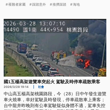
西班牙則是有遊覽車墜落山谷，造成外國觀光客傷
罹難者家屬
踩踏意外
推擠踩踏
海地
亡。
國1五楊高架遊覽車突起火 駕駛及時停車疏散乘客
2026/3/28 19:14
|
社會
中山高五楊高架桃園路段，今（28）日中午發生遊覽
車火燒車，幸好駕駛及時發現，停車疏散車上乘客；
台中龍井昨晚則有公車駕駛疑似身體不適，駕車失控