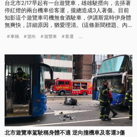
台北市2/17早起有一台遊覽車，雄雄駛搢向，去挵著
停紅燈的兩台機車佮客運，攏總造成3人著傷。目前
知影這个遊覽車司機無食酒駛車，伊講斯當時伊身體
無爽快，詳細原因，猶愛理清。(這條新聞標題、內
容是台文)
車禍
逆向
遊覽車
客運
...
北市遊覽車駕駛稱身體不適 逆向撞機車及客運3傷