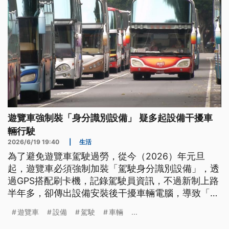
遊覽車強制裝「身分識別設備」 疑多起設備干擾車
輛行駛
2026/6/19 19:40
|
生活
為了避免遊覽車駕駛過勞，從今（2026）年元旦
起，遊覽車必須強制加裝「駕駛身分識別設備」，透
過GPS搭配刷卡機，記錄駕駛員資訊，不過新制上路
半年多，卻傳出設備安裝後干擾車輛電腦，導致「引
擎馬力不穩」等諸多問題，恐影響行車安全。
遊覽車
設備
駕駛
車輛
...