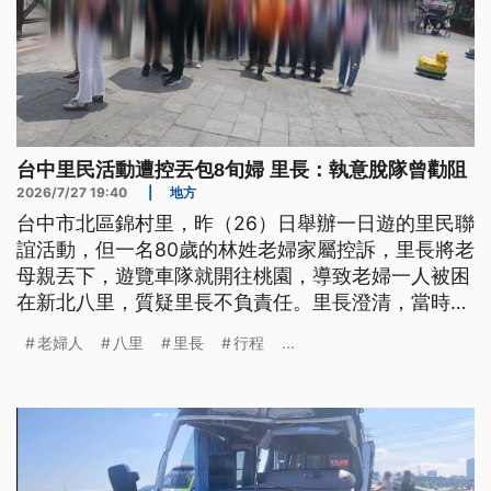
台中里民活動遭控丟包8旬婦 里長：執意脫隊曾勸阻
2026/7/27 19:40
|
地方
台中市北區錦村里，昨（26）日舉辦一日遊的里民聯
誼活動，但一名80歲的林姓老婦家屬控訴，里長將老
母親丟下，遊覽車隊就開往桃園，導致老婦一人被困
在新北八里，質疑里長不負責任。里長澄清，當時是
因為老婦，要脫隊再搭渡輪前往八里，旁人勸導她不
老婦人
八里
里長
行程
...
要脫隊，但她執意要搭，行程也無法因為個人延誤，
只好照常。