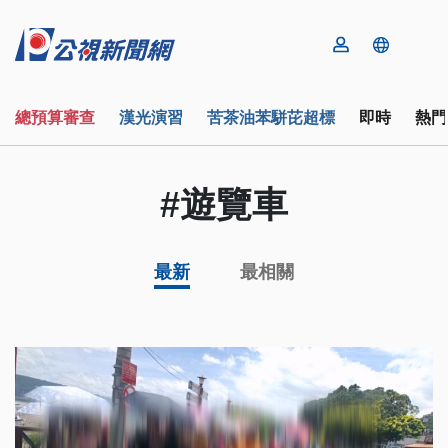
總預算審查
漢光演習
苦茶油苯駢芘超標
即時
熱門
#遊覽車
最新
最相關