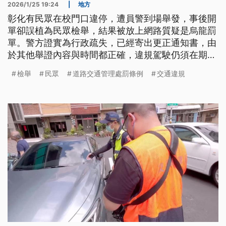
2026/1/25 19:24
|
地方
彰化有民眾在校門口違停，遭員警到場舉發，事後開
單卻誤植為民眾檢舉，結果被放上網路質疑是烏龍罰
單。警方證實為行政疏失，已經寄出更正通知書，由
於其他舉證內容與時間都正確，違規駕駛仍須在期限
內繳交罰款。
檢舉
民眾
道路交通管理處罰條例
交通違規