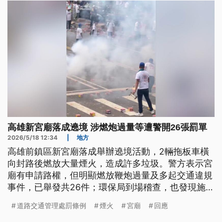
高雄新宮廟落成遶境 涉燃炮過量等遭警開26張罰單
2026/5/18 12:34
|
地方
高雄前鎮區新宮廟落成舉辦遶境活動，2輛拖板車橫
向封路後燃放大量煙火，造成許多垃圾。警方表示宮
廟有申請路權，但明顯燃放鞭炮過量及多起交通違規
事件，已舉發共26件；環保局到場稽查，也發現施放
煙火產生明顯粒狀物，違反《空污法》將開罰，宮廟
道路交通管理處罰條例
煙火
宮廟
回應
最高恐被開罰3萬餘元。