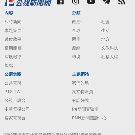
內容
分類
即時新聞
政治
社會
專題策展
全球
生活
數位敘事
兩岸
地方
當期節目
產經
文教科技
深度報導
環境
社福人權
觀點
公廣集團
主題網站
公共電視
我們的島
PTS TW
獨立特派員
公視台語台
有話好說
中華電視公司
P#新聞實驗室
客家電視台
PNN新聞議題中心
關於我們
更正啟事
最新消息
服務條款
隱私權保護政策