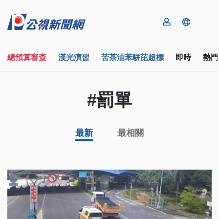
總預算審查
漢光演習
苦茶油苯駢芘超標
即時
熱門
#罰單
最新
最相關