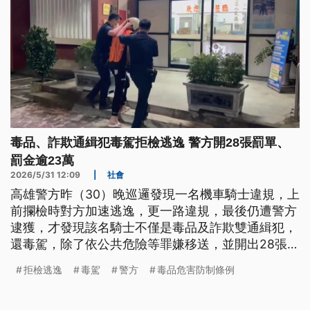
毒品、詐欺通緝犯毒駕拒檢逃逸 警方開28張罰單、
罰金逾23萬
2026/5/31 12:09
|
社會
高雄警方昨（30）晚巡邏發現一名機車騎士違規，上
前攔檢時對方加速逃逸，更一路違規，最後仍遭警方
逮獲，才發現該名騎士不僅是毒品及詐欺雙通緝犯，
還毒駕，除了依公共危險等罪嫌移送，並開出28張，
總金額高達23萬多元的罰單。
拒檢逃逸
毒駕
警方
毒品危害防制條例