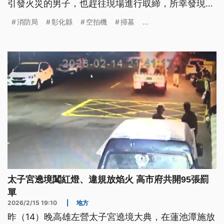
引發火災的男子，也趕往現場進行取締，所幸發現得
早，災情沒有擴大。
消防局
彰化縣
空拍機
掃墓
...
太子宮遶境闖紅燈、違規放焰火 高市府共開95張罰
單
2026/2/15 19:10
|
地方
昨（14）晚高雄左營太子宮遶境大典，在蓮池潭施放