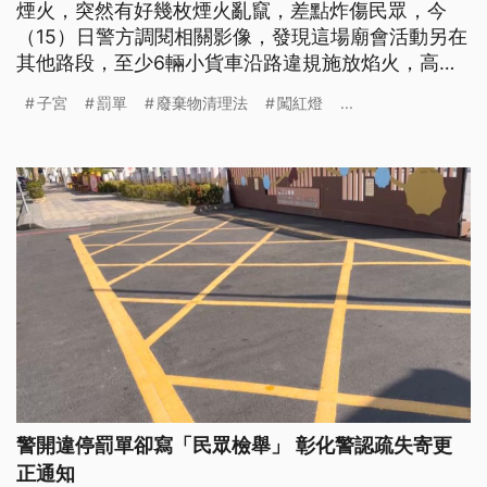
煙火，突然有好幾枚煙火亂竄，差點炸傷民眾，今
（15）日警方調閱相關影像，發現這場廟會活動另在
其他路段，至少6輛小貨車沿路違規施放焰火，高雄
市府總共開95張罰單。
子宮
罰單
廢棄物清理法
闖紅燈
...
警開違停罰單卻寫「民眾檢舉」 彰化警認疏失寄更
正通知