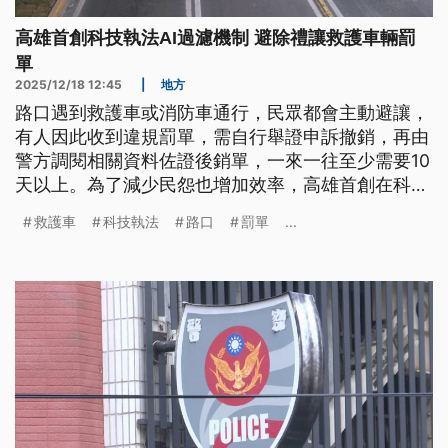
高雄首創科技執法AI過濾機制 避除禮讓救護車輛罰
單
2025/12/18 12:45
|
地方
路口遇到救護車或消防車通行，民眾都會主動避讓，
有人因此收到違規罰單，需自行舉證申訴撤銷，再由
警方調閱相關資料佐證後銷單，一來一往至少需要10
天以上。為了減少民怨也增加效率，高雄首創在科技
執法路口，導入AI影像辨識過濾機制，將避讓救護車
救護車
科技執法
路口
罰單
...
出現的違規罰單直接避除，目前在2處醫院周邊道路
試辦。