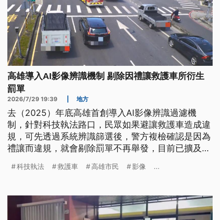
高雄導入AI影像辨識機制 剔除因禮讓救護車所衍生
罰單
2026/7/29 19:39
|
地方
去（2025）年底高雄首創導入AI影像辨識過濾機
制，針對科技執法路口，民眾如果避讓救護車造成違
規，可先透過系統辨識篩選後，警方複檢確認是因為
禮讓而違規，就會剔除罰單不再舉發，目前已擴及全
市科技執法路段，至今已排除2816件違規案件，降
科技執法
救護車
高雄市民
影像
...
低民眾申訴。