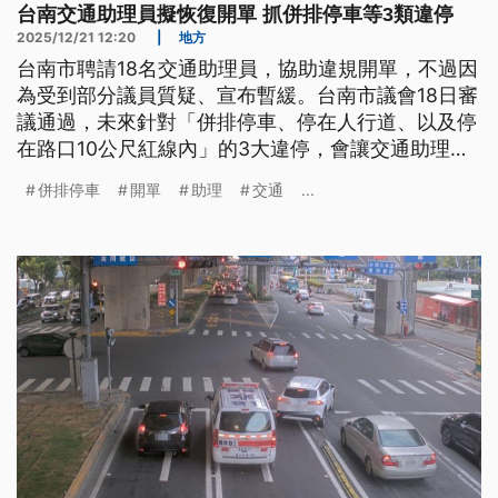
台南交通助理員擬恢復開單 抓併排停車等3類違停
2025/12/21 12:20
|
地方
台南市聘請18名交通助理員，協助違規開單，不過因
為受到部分議員質疑、宣布暫緩。台南市議會18日審
議通過，未來針對「併排停車、停在人行道、以及停
在路口10公尺紅線內」的3大違停，會讓交通助理員
有「開單權限」，後續也將檢討、且逐步納入其他的
併排停車
開單
助理
交通
...
違規取締。