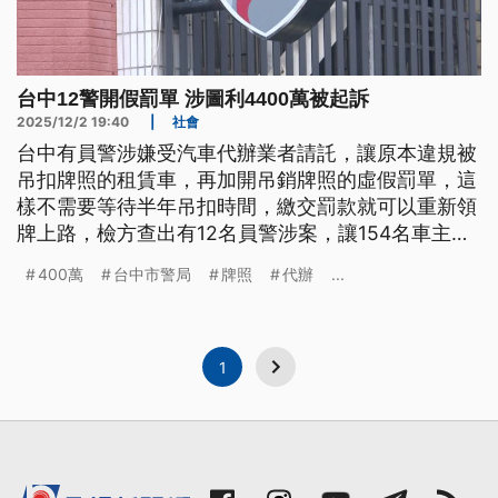
台中12警開假罰單 涉圖利4400萬被起訴
2025/12/2 19:40
|
社會
台中有員警涉嫌受汽車代辦業者請託，讓原本違規被
吊扣牌照的租賃車，再加開吊銷牌照的虛假罰單，這
樣不需要等待半年吊扣時間，繳交罰款就可以重新領
牌上路，檢方查出有12名員警涉案，讓154名車主提
前能使用車輛。涉案員警雖然沒有收賄，但圖利金額
400萬
台中市警局
牌照
代辦
...
至少有4400萬，員警和代辦業者共29人，今（2）
日全被依貪污、偽造文書等罪起訴。
1