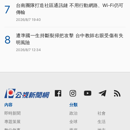
台南團隊打造社區通訊鏈 不用行動網路、Wi-Fi仍可
7
傳輸
2026/8/7 19:40
遭準國一生持斷裂掃把攻擊 台中教師右眼受傷有失
8
明風險
2026/8/7 12:34
內容
分類
即時新聞
政治
社會
專題策展
全球
生活
數位敘事
兩岸
地方