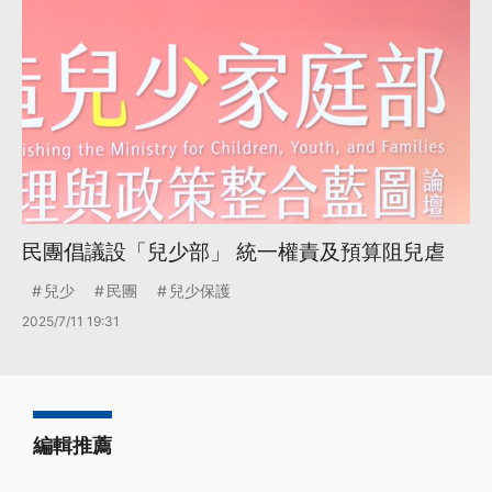
民團倡議設「兒少部」 統一權責及預算阻兒虐
兒少
民團
兒少保護
2025/7/11 19:31
編輯推薦