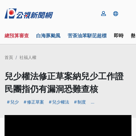
總預算審查
白海豚颱風
苦茶油苯駢芘超標
即時
熱
首頁
社福人權
兒少權法修正草案納兒少工作證
民團指仍有漏洞恐難查核
兒少
修正草案
兒少權法
制度
...