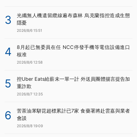
光纖無人機遺留纜線遍布森林 烏克蘭指控造成生態
3
隱憂
2026/8/6 15:51
8月起已無委員在任 NCC停發手機等電信設備進口
4
核准
2026/8/6 12:58
控Uber Eats給薪未一單一計 外送員團體揚言提告加
5
重詐欺
2026/8/7 12:35
苦茶油苯駢芘超標累計已7家 食藥署將赴雲嘉與業者
6
會談
2026/8/8 19:09