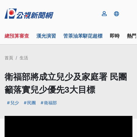
總預算審查
漢光演習
苦茶油苯駢芘超標
即時
熱門
首頁
生活
衛福部將成立兒少及家庭署 民團
籲落實兒少優先3大目標
兒少
民團
衛福部