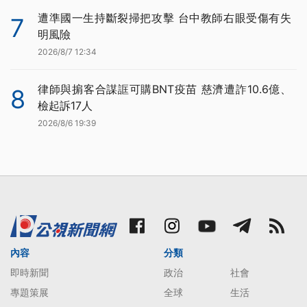
遭準國一生持斷裂掃把攻擊 台中教師右眼受傷有失
7
明風險
2026/8/7 12:34
律師與掮客合謀誆可購BNT疫苗 慈濟遭詐10.6億、
8
檢起訴17人
2026/8/6 19:39
內容
分類
即時新聞
政治
社會
專題策展
全球
生活