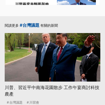
川普兩度表態要與賴
清德通話 我外交部：
會反映台灣心聲
·
·
台海和平
台灣
#台灣議題
閱讀更多
有關的新聞
·
·
台灣心聲
台灣總統
·
外交部
更多...
川普、習近平中南海花園散步 工作午宴商討科技
農產
台灣議題
川習會