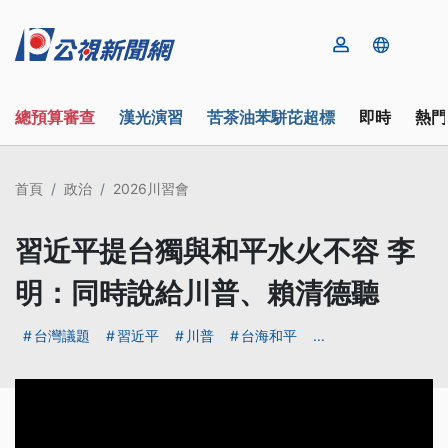
總預算審查
漢光演習
苦茶油苯駢芘超標
即時
熱門
首頁
政治
2026川習會
習近平提台獨與和平水火不容 李
明：同時說給川普、賴清德聽
台灣議題
習近平
川普
台海和平
...