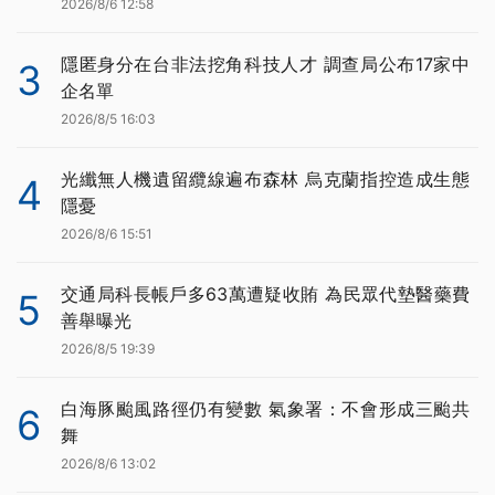
2026/8/6 12:58
隱匿身分在台非法挖角科技人才 調查局公布17家中
3
企名單
2026/8/5 16:03
光纖無人機遺留纜線遍布森林 烏克蘭指控造成生態
4
隱憂
2026/8/6 15:51
交通局科長帳戶多63萬遭疑收賄 為民眾代墊醫藥費
5
善舉曝光
2026/8/5 19:39
白海豚颱風路徑仍有變數 氣象署：不會形成三颱共
6
舞
2026/8/6 13:02