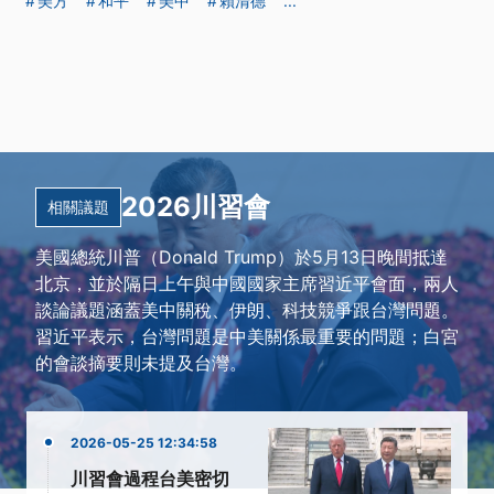
美方
和平
美中
賴清德
...
2026川習會
相關議題
美國總統川普（Donald Trump）於5月13日晚間抵達
北京，並於隔日上午與中國國家主席習近平會面，兩人
談論議題涵蓋美中關稅、伊朗、科技競爭跟台灣問題。
習近平表示，台灣問題是中美關係最重要的問題；白宮
的會談摘要則未提及台灣。
2026-05-25 12:34:58
川習會過程台美密切