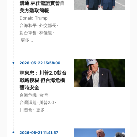
溝通 林佳龍證實曾自
美方聽取簡報
·
Donald Trump
·
·
台海和平
外交部長
·
·
對台軍售
林佳龍
更多...
2026-05-22 15:58:00
林泉忠：川普2.0對台
戰略模糊 但台海危機
暫時安全
·
·
台海危機
台灣
·
·
台灣議題
川普2.0
·
川習會
更多...
2026-05-21 11:41:57