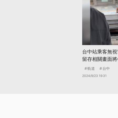
台中站乘客無視
留存相關畫面將
軌道
台中
2024/9/23 19:31