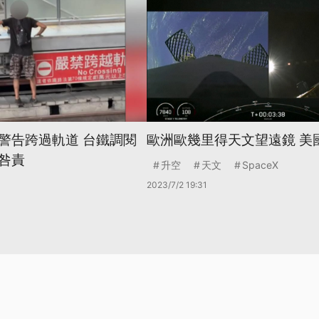
警告跨過軌道 台鐵調閱
歐洲歐幾里得天文望遠鏡 美
咎責
升空
天文
SpaceX
2023/7/2 19:31