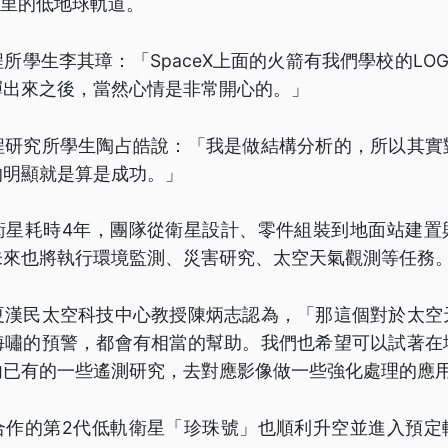
公里的低地球軌道。
所學生李其璋：「SpaceX上面的火箭有我們學校的LO
彈出來之後，當然心情是非常開心的。」
程研究所學生陶占皓說：「我是做結構分析的，所以其實
的明顯就是算是成功。」
衛星耗時4年，團隊從衛星設計、零件組裝到地面站建置
未來也將執行環境監測、災害研究、太空天氣觀測等任務
夏漢民太空科技中心教授陳炳志認為，「那這個對於太空
海嘯的預警，都會有相當的幫助。我們也希望可以試著在
內已有的一些遙測研究，去對應影像做一些強化處理的應
合作的第2代低軌衛星「珍珠號」也順利升空並進入預定