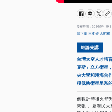
發布時間：
2026/5/4 19:3
溫正衡
王柔婷
孟昭權
台灣太空人才培
克斯」立方衛星，
央大學和鴻海合
模低軌衛星星系
倒數計時後火箭
緊張， 夏漢民