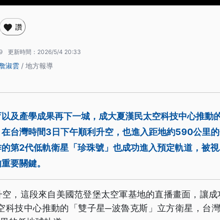
讚
9
更新時間：
2026/5/4 20:33
詹淑雲
/ 地方報導
育以及產學成果再下一城，成大夏漢民太空科技中心推動
在台灣時間3日下午順利升空，也進入距地約590公里
作的第2代低軌衛星「珍珠號」也成功進入預定軌道，被視
的重要關鍵。
升空，這段來自美國范登堡太空軍基地的直播畫面，讓成
太空科技中心推動的「雙子星─波魯克斯」立方衛星，台灣