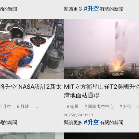
#升空
關的新聞
閱讀更多
有關的新聞
升空 NASA設計2新太
MIT立方衛星山雀T2美國升
灣地面站通聯
升空
月球
...
衛星
國家太空中心
升空
2025/6/24 19:30
#升空
關的新聞
閱讀更多
有關的新聞