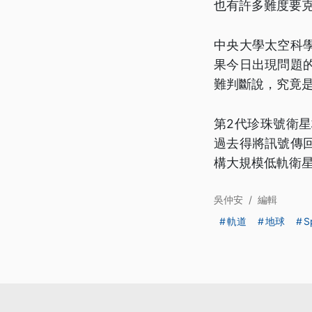
也有許多難度要
中央大學太空科
果今日出現問題
難判斷說，究竟
第2代珍珠號衛
過去得將訊號傳
構大規模低軌衛
吳仲安
/
編輯
軌道
地球
S