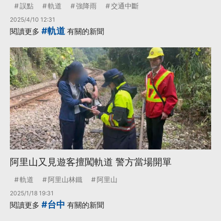
誤點
軌道
強降雨
交通中斷
2025/4/10 12:31
#軌道
閱讀更多
有關的新聞
阿里山又見遊客擅闖軌道 警方當場開單
軌道
阿里山林鐵
阿里山
2025/1/18 19:31
#台中
閱讀更多
有關的新聞