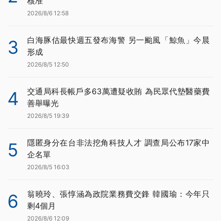
核准
2026/8/6 12:58
白海豚估最快週五發布海警 另一颱風「鯨魚」今晨
3
形成
2026/8/5 12:50
交通局科長帳戶多63萬遭疑收賄 為民眾代墊醫藥費
4
善舉曝光
2026/8/5 19:39
隱匿身分在台非法挖角科技人才 調查局公布17家中
5
企名單
2026/8/5 16:03
翁曉玲、張惇涵為政院業務費交鋒 韓國瑜：今年只
6
剩4個月
2026/8/6 12:09