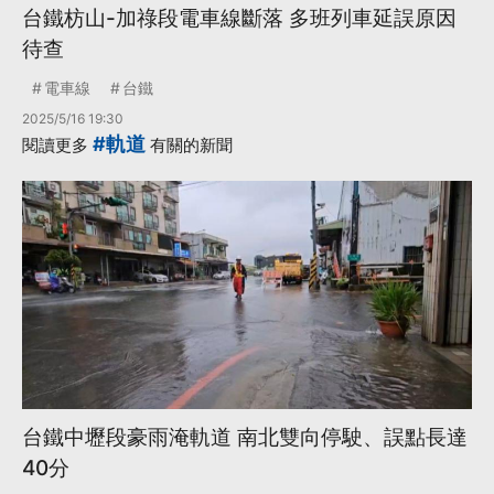
台鐵枋山-加祿段電車線斷落 多班列車延誤原因
待查
電車線
台鐵
2025/5/16 19:30
#軌道
閱讀更多
有關的新聞
台鐵中壢段豪雨淹軌道 南北雙向停駛、誤點長達
40分