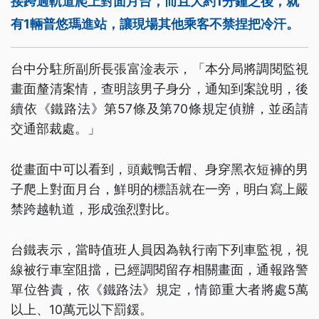
接跨過軌道爬上對面月台，而且大約1分鐘之後，就
有1輛普悠瑪進站，讓現場其他乘客不禁捏把冷汗。
台中分駐所副所長張富淦表示，「本分局將調閱監視
畫面釐清案情，查明該男子身分，通知到案說明，後
續依《鐵路法》第57條及第70條規定偵辦，並函請
交通部裁處。」
從畫面中可以看到，頭戴鴨舌帽、身穿黑衣短褲的男
子爬上對面月台，鮮明的標語就在一旁，明白寫上嚴
禁跨越軌道，形成強烈對比。
台鐵表示，當時值班人員因為執行南下列車監視，視
線被行車室阻擋，已經調閱留存相關畫面，通報路警
單位咎責，依《鐵路法》規定，情節重大者將處5萬
以上、10萬元以下罰鍰。