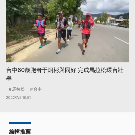
台中60歲跑者于炯彬與同好 完成馬拉松環台壯
舉
馬拉松
台中
2022/7/5 19:51
編輯推薦