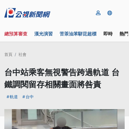
總預算審查
漢光演習
苦茶油苯駢芘超標
即時
熱門
首頁
社會
台中站乘客無視警告跨過軌道 台
鐵調閱留存相關畫面將咎責
軌道
台中