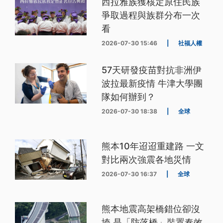
西拉雅族獲核定原住民族
爭取過程與族群分布一次
看
2026-07-30 15:46
|
社福人權
57天研發疫苗對抗非洲伊
波拉最新疫情 牛津大學團
隊如何辦到？
2026-07-30 18:38
|
全球
熊本10年迢迢重建路 一文
對比兩次強震各地災情
2026-07-30 16:37
|
全球
熊本地震高架橋錯位卻沒
垮 是「防落橋」裝置奏效