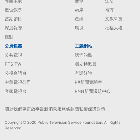
專題策展
全球
生活
數位敘事
兩岸
地方
當期節目
產經
文教科技
深度報導
環境
社福人權
觀點
公廣集團
主題網站
公共電視
我們的島
PTS TW
獨立特派員
公視台語台
有話好說
中華電視公司
P#新聞實驗室
客家電視台
PNN新聞議題中心
關於我們
更正啟事
最新消息
服務條款
隱私權保護政策
Copyright © 2020 Public Television Service Foundation. All Rights
Reserved.