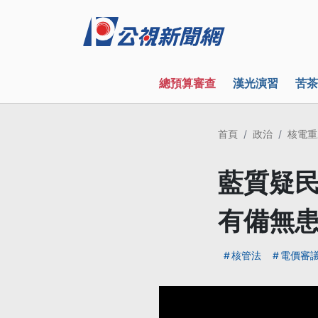
總預算審查
漢光演習
苦茶
首頁
政治
核電重
藍質疑民
有備無
核管法
電價審