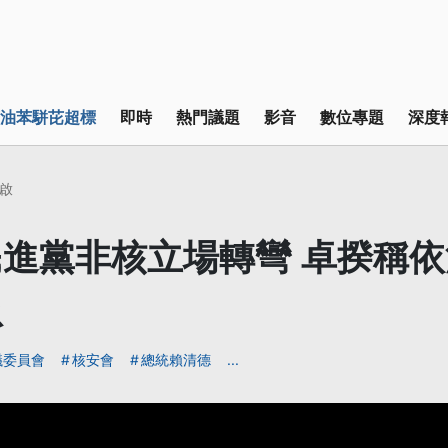
油苯駢芘超標
即時
熱門議題
影音
數位專題
深度
啟
進黨非核立場轉彎 卓揆稱
患
議委員會
核安會
總統賴清德
...