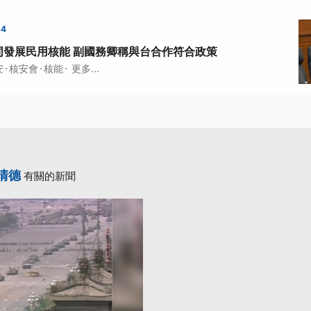
34
同發展民用核能 副國務卿稱與台合作符合政策
·
·
·
安
核安會
核能
更多...
清德
有關的新聞