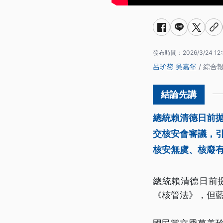
發布時間：
2026/3/24 12
呂玠鋆
吳嘉堡
/ 綜合
總統賴清德日前拋
交核安會審議，
核安無虞、核廢
總統賴清德日前
《核管法》，但