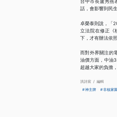
台中市長盧秀燕
話，會影響到民
卓榮泰則說，「2
立法院在修正《
下，才有辦法依
而對外界關注的
油價方面，中油
超越大家的負擔
洪詩宸
/
編輯
神主牌
非核家