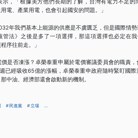
表示，「根據美方他們長期的了解，台灣有電力不足的
生用電、產業用電，也會引起國安的問題。」
032年我們基本上能源的供應是不虞匱乏，但是國際情
核管法》之後是多了一項選擇，那這項選擇也必定在我
照程序往前走。」
電價是否凍漲？卓榮泰重申屬於電價審議委員會的職責，
3週已經吸收65億的漲幅，卓榮泰重申政府隨時緊盯國際
，那中油、經濟部還會啟動新的機制。
園
民進黨
立場
...