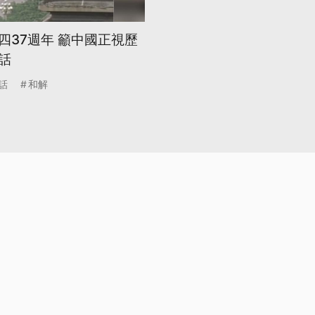
四37週年 籲中國正視歷
話
話
和解