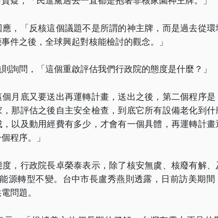
玲質疑，「民進黨過去一直都是抱著非核家園神主牌。」
回應，「反核這個議題不是所謂的神主牌，而是過去從環
能事件之後，全球興起對核能檢討的觀念。」
純則詢問，「這個重啟評估我們行政院的態度是什麼？」
這個月底又要送出再運轉計畫，送出之後，第二個程序是
家，那評估之後自主安全檢查，到底它所有設備老化到什
成，以及動用經費有多少，才會有一個具體，再運轉計畫
一個程序。」
態度，行政院長卓榮泰表示，除了核安無虞、核廢有解、
次能源轉型不變。台中市長盧秀燕則透露，日前訪美期間
供電問題。