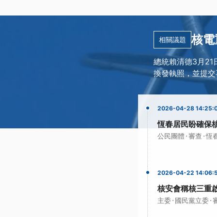
核電
相關議題
總統賴清德3月2
換發執照，並提交
2026-04-28 14:25:
恆春居民盼確保
·
·
公民團體
審查
恆
2026-04-22 14:06:
核安會稱核三重
·
·
主委
國民黨立委