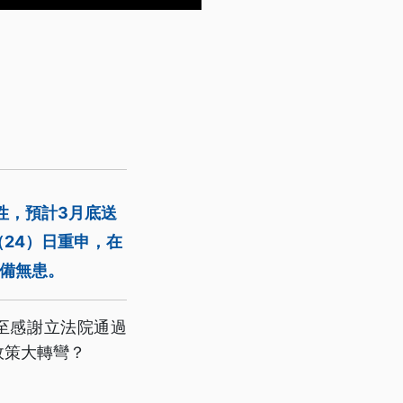
性，預計3月底送
24）日重申，在
備無患。
至感謝立法院通過
政策大轉彎？