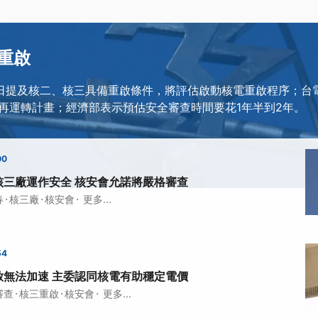
重啟
1日提及核二、核三具備重啟條件，將評估啟動核電重啟程序；台
再運轉計畫；經濟部表示預估安全審查時間要花1年半到2年。
00
核三廠運作安全 核安會允諾將嚴格審查
·
·
·
春
核三廠
核安會
更多...
54
啟無法加速 主委認同核電有助穩定電價
·
·
·
審查
核三重啟
核安會
更多...