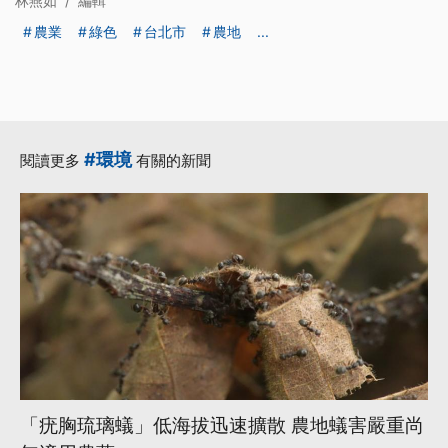
林燕如
/
編輯
農業
綠色
台北市
農地
...
#環境
閱讀更多
有關的新聞
「疣胸琉璃蟻」低海拔迅速擴散 農地蟻害嚴重尚