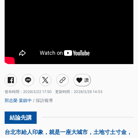
古厝內體驗抓周儀式 結合綠色餐飲
走訪農友 理解土地上的故事
友善農法留給生物棲地
讚
發布時間：
2026/3/22 17:50
更新時間：
2026/3/26 14:53
郭志榮
葉鎮中
/ 採訪報導
台北市給人印象，就是一座大城市，土地寸土寸金，