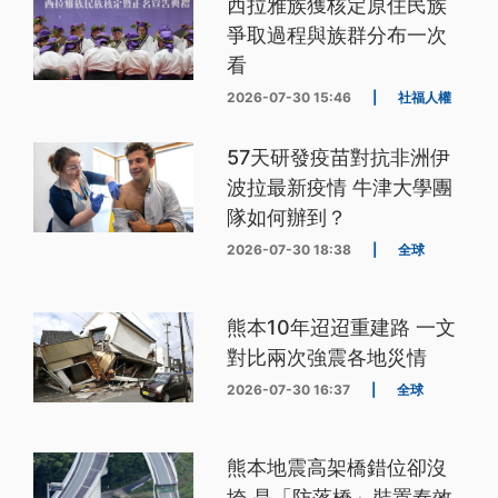
西拉雅族獲核定原住民族
爭取過程與族群分布一次
看
2026-07-30 15:46
|
社福人權
57天研發疫苗對抗非洲伊
波拉最新疫情 牛津大學團
隊如何辦到？
2026-07-30 18:38
|
全球
熊本10年迢迢重建路 一文
對比兩次強震各地災情
2026-07-30 16:37
|
全球
熊本地震高架橋錯位卻沒
垮 是「防落橋」裝置奏效