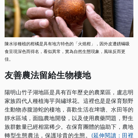
陳水珍種植的柑橘是具有地方特色的「火燒柑」，因外皮遭銹蟎吸
食呈現深色而得名，看似異常，實為自然生態現象，風味反而更
佳。
友善農法留給生物棲地
陽明山竹子湖地區是具有百年歷史的農業區，盧志明
家族四代人種植海芋與繡球花。這裡也是是保育類野
生動物赤腹游蛇的棲地，喜歡生活在埤塘、水田等的
靜水區域，面臨農地開發，以及使用農藥問題，野生
族群數量已經相當稀少。在保育團體的協助下，農地
轉型生態農法，保護珍貴的生態。
(延伸閱讀：田裡