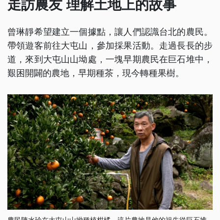
走訪農友 理解土地上的故事
曾琳靜希望建立一個據點，讓人們認識台北的農民。
帶領遊客前往大屯山，參加採果活動。走過長長的步
道，來到大屯山山坳處，一塊早期農民在巨石堆中，
艱困開闢的農地，早期種茶，現今轉種果樹。
農民陳水珍在大屯山山坳種植柑橘，這片農地是他的祖先從巨石堆