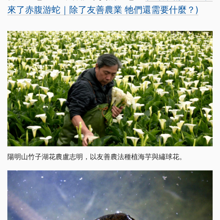
來了赤腹游蛇｜除了友善農業 牠們還需要什麼？)
陽明山竹子湖花農盧志明，以友善農法種植海芋與繡球花。