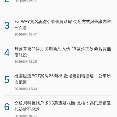
2026/8/5 12:35
EZ WAY實名認證引發個資疑慮 使用方式與爭議內容
3
一次看
2026/8/4 16:47
丹麥首批11個月役期新兵入伍 19歲公主放棄薪資無
4
償服役
2026/8/4 12:35
桃園巨蛋BOT案8/25開標 散場規劃增捷運、公車班
5
次疏運
2026/8/3 12:34
交通局科長帳戶多63萬遭疑收賄 北檢：為民眾償還
6
代墊款不起訴
2026/8/5 19:39