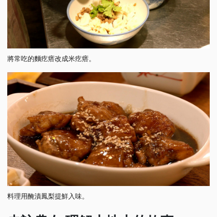
將常吃的麵疙瘩改成米疙瘩。
料理用醃漬鳳梨提鮮入味。