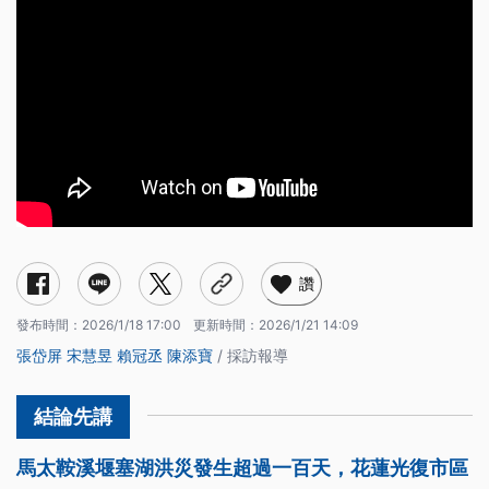
被淤泥包圍，難以安居的生活
未來要住哪裡？安置後的下一步
災害仍然是進行式 洪災無預警侵襲吉利潭
中央重建特別預算270億 花蓮縣府總預算為零惹民怨
中央協調會報將訂出中繼屋入住條件以及住屋形式
花蓮居民在燭光中的重建心願
讚
發布時間：
2026/1/18 17:00
更新時間：
2026/1/21 14:09
張岱屏
宋慧昱
賴冠丞
陳添寶
/ 採訪報導
馬太鞍溪堰塞湖洪災發生超過一百天，花蓮光復市區