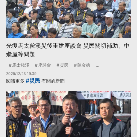
光復馬太鞍溪災後重建座談會 災民關切補助、中
繼屋等問題
馬太鞍溪
座談會
災民
陳金德
...
2025/12/23 19:39
#災民
閱讀更多
有關的新聞