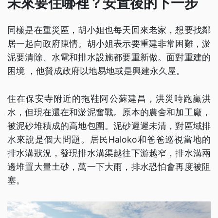
未來要住哪裡？安置後的下一步
同樣是在重災區，胡小姐也每天回來老家，想要找鄰
居一起向政府陳情。胡小姐表示要重建非常困難，淤
泥要清除、水電和排水設施都要重新做。面對重建的
困境 ，他贊成政府以地易地或是興建永久屋。
住在保安寺附近的拖鞋阿公蘇建昌，洪災時跑贏洪
水，但現在還在和淤泥奮戰。原本的農舍和加工廠，
被泥砂堆積成的高地包圍。泥砂遲遲未清，對區域排
水來說是個大問題。居民Haloko和爸爸巡視當地的
排水溝狀況，發現排水溝渠越往下游越窄，排水溝兩
邊堆置大量土砂，萬一下大雨，排水恐怕會再度被阻
塞。