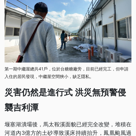
第一期中繼屋總共41戶，位於台糖糖廠旁，目前已經完工，但申請
入住的居民發現，中繼屋空間狹小，缺乏隱私。
災害仍然是進行式 洪災無預警侵
襲吉利潭
堰塞湖潰壩後，馬太鞍溪面貌已經完全改變，堆積在
河道內3億方的土砂導致溪床持續抬升，鳳凰颱風過