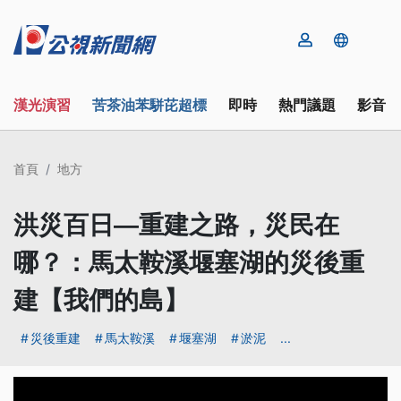
漢光演習
苦茶油苯駢芘超標
即時
熱門議題
影音
首頁
地方
洪災百日—重建之路，災民在
哪？：馬太鞍溪堰塞湖的災後重
建【我們的島】
災後重建
馬太鞍溪
堰塞湖
淤泥
...