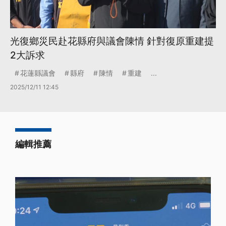
光復鄉災民赴花縣府與議會陳情 針對復原重建提
2大訴求
花蓮縣議會
縣府
陳情
重建
...
2025/12/11 12:45
編輯推薦