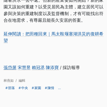
隨著洪水一去不返。但新的產業要如何開始？新的家
園又該如何重建？以受災居民為主體，建立居民可以
參與決策的重建制度以及監督機制，才有可能找出符
合在地需求，有尊嚴且能長久安居的答案。
延伸閱讀：把田種回來｜馬太鞍堰塞湖洪災的復耕希
望
張岱屏
宋慧昱
賴冠丞
陳添寶
/ 採訪報導
林燕如
/
編輯
部落
中央
家園
陳情
...