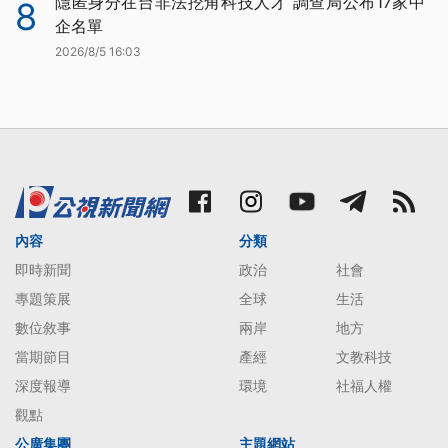
隱匿身分在台非法挖角科技人才 調查局公布17家中
8
企名單
2026/8/5 16:03
內容
分類
即時新聞
政治
社會
專題策展
全球
生活
數位敘事
兩岸
地方
當期節目
產經
文教科技
深度報導
環境
社福人權
觀點
公廣集團
主題網站