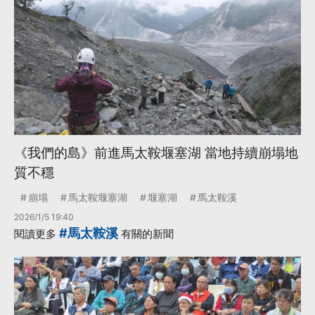
《我們的島》前進馬太鞍堰塞湖 當地持續崩塌地
質不穩
崩塌
馬太鞍堰塞湖
堰塞湖
馬太鞍溪
2026/1/5 19:40
#馬太鞍溪
閱讀更多
有關的新聞