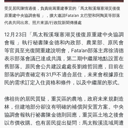
受災居民陳情過後，負責統籌重建事宜的「馬太鞍溪堰塞湖災後復
原重建中央協調會報 」，擴大邀請Fata’an 太巴塱和阿陶莫等部落
代表共同出席。照片來源/行政院新聞傳播處
12月23日「馬太鞍溪堰塞湖災後復原重建中央協調
會報 」執行秘書陳金德和內政部、農業部、原民會
等官員至光復開重建說明會，Fata’an部落主席徐清德
表示部落會議已達成共識，第二期中繼屋地點設置在
舊部落。原民會公共建設處處長劉維哲回應，目前在
部落的調查確定有31戶不適合居住，未來會根據原住
民的需求訂定入住資格和條件，以及中繼屋的形式。
佛祖街的居民質疑，重災區的農地，政府未來規劃造
林，但建地部分卻沒有明確的補償與安置方案。中央
協調會報執行祕書陳金德則回應，重災區土地之後會
以市價收購。也有居民提出疑問：馬太鞍溪流域周遭