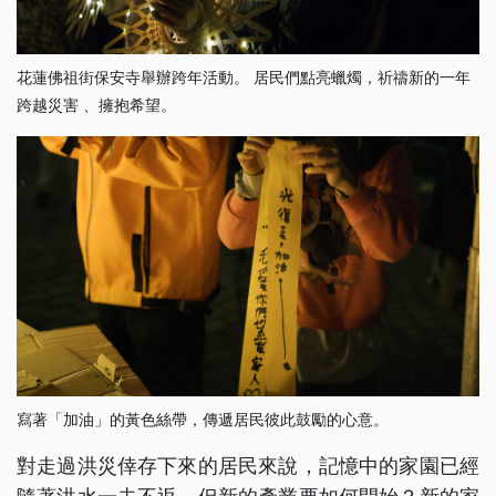
花蓮佛祖街保安寺舉辦跨年活動。 居民們點亮蠟燭，祈禱新的一年
跨越災害 、擁抱希望。
寫著「加油」的黃色絲帶，傳遞居民彼此鼓勵的心意。
對走過洪災倖存下來的居民來說，記憶中的家園已經