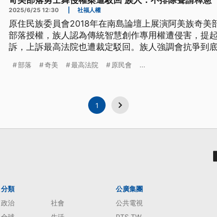
奇美部落勇士舞侵權案遭駁回 族人：不排除聲請釋憲
2025/6/25 12:30
|
社福人權
原住民族委員會2018年在南島論壇上展演阿美族奇美
部落授權，族人認為傳統智慧創作專用權遭侵害，提
訴，上訴最高法院也遭裁定駁回。族人強調會抗爭到
部落
奇美
最高法院
原民會
...
1
分類
公廣集團
政治
社會
公共電視
全球
生活
PTS TW