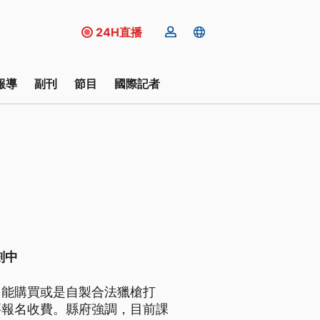
24H直播
報導
副刊
節目
國際記者
劃中
，能購買或是自製合法獵槍打
要報名收費。縣府強調，目前課