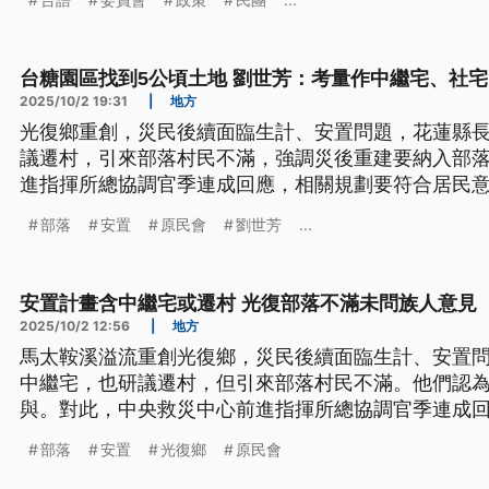
皆為台語文）
台糖園區找到5公頃土地 劉世芳：考量作中繼宅、社宅
2025/10/2 19:31
|
地方
光復鄉重創，災民後續面臨生計、安置問題，花蓮縣
議遷村，引來部落村民不滿，強調災後重建要納入部
進指揮所總協調官季連成回應，相關規劃要符合居民
落對話。內政部長劉世芳表示，國土署已在台糖園區找
部落
安置
原民會
劉世芳
...
為中繼宅、社宅的用地需求，會列入特別預算建造。
安置計畫含中繼宅或遷村 光復部落不滿未問族人意見
2025/10/2 12:56
|
地方
馬太鞍溪溢流重創光復鄉，災民後續面臨生計、安置
中繼宅，也研議遷村，但引來部落村民不滿。他們認
與。對此，中央救災中心前進指揮所總協調官季連成
願，原民會也說，將持續與部落對話。
部落
安置
光復鄉
原民會