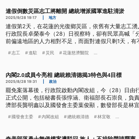
連假倒數災區志工將離開 總統增派國軍進駐清淤
2025/9/28 19:17
|
地方
連假第2天，在花蓮的光復鄉災區，依舊有大量志工湧
行政院長卓榮泰今（28）日視察時，卻有民眾高喊「
前偏遠地區的人力相對不足，而面對連假只剩1天，有
學，平日的災後復原進度也引發關注。
志工
進駐
災民
花蓮慈濟醫院
...
內閣2.0成員今亮相 總統賴清德揭3特色與4目標
2025/8/28 19:31
|
政治
罷免案落幕後，行政院啟動內閣改組，今（28）日由
正式公開，包括秘書長張惇涵、衛福部長石崇良，負責
濟部長龔明鑫以及國發會主委葉俊顯，數發部長是林
李洋。總統賴清德表示，這次內閣改組有重用年輕人、
國發會主委
內閣改組
總統賴清德
林宜敬
...
色。