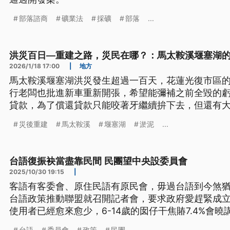
部落諮商
礦業法
採礦
部落
...
洪災百日—重建之路，災民在哪？：馬太鞍溪堰塞湖
2026/1/18 17:00
|
地方
馬太鞍溪堰塞湖洪災發生超過一百天，花蓮光復市區
行老闆也批進新車重新開張，希望能彌補之前全毀的
貸款，為了償還貸款只能咬著牙繼續拚下去，但還有
未恢復。
災後重建
馬太鞍溪
堰塞湖
淤泥
...
台語復振袂當盡靠民間 民團望中央設委員會
2025/10/30 19:15
|
客語有客委會、原住民語有原民會，毋過台語到今煞
台語政策推動聯盟就召開記者會，要求政府愛趕緊成
使用者已經愈來愈少，6-14歲的囡仔干焦賰7.4%會
議，要求政府制定台語復振政策和台語發展研究中心
台語
委員會
政策
民團
...