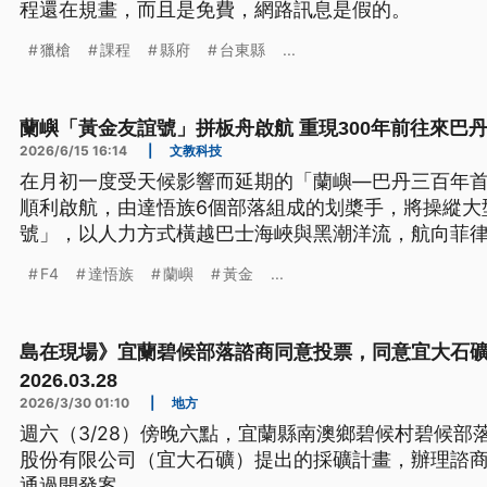
程還在規畫，而且是免費，網路訊息是假的。
獵槍
課程
縣府
台東縣
...
蘭嶼「黃金友誼號」拼板舟啟航 重現300年前往來巴
2026/6/15 16:14
|
文教科技
在月初一度受天候影響而延期的「蘭嶼—巴丹三百年首
順利啟航，由達悟族6個部落組成的划槳手，將操縱大型
號」，以人力方式橫越巴士海峽與黑潮洋流，航向菲律
古道。
F4
達悟族
蘭嶼
黃金
...
島在現場》宜蘭碧候部落諮商同意投票，同意宜大石
2026.03.28
2026/3/30 01:10
|
地方
週六（3/28）傍晚六點，宜蘭縣南澳鄉碧候村碧候部落
股份有限公司（宜大石礦）提出的採礦計畫，辦理諮
通過開發案。