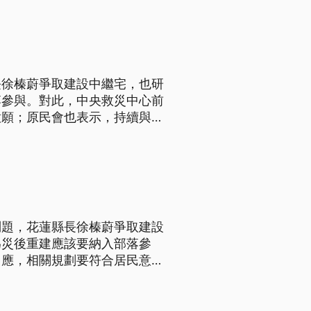
長徐榛蔚爭取建設中繼宅，也研
落參與。對此，中央救災中心前
意願；原民會也表示，持續與部
到5公頃土地，經盤點若有作
問題，花蓮縣長徐榛蔚爭取建設
為災後重建應該要納入部落參
回應，相關規劃要符合居民意