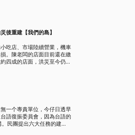
的災後重建【我們的島】
的小吃店、市場陸續營業，機車
虧損。陳老闆的店面目前還在繳
大約四成的店面，洪災至今仍然
猶無一个專責單位，今仔日透早
立台語復振委員會，因為台語的
曉講。民團提出六大任務的建
等等。（新聞標題、導言及內文