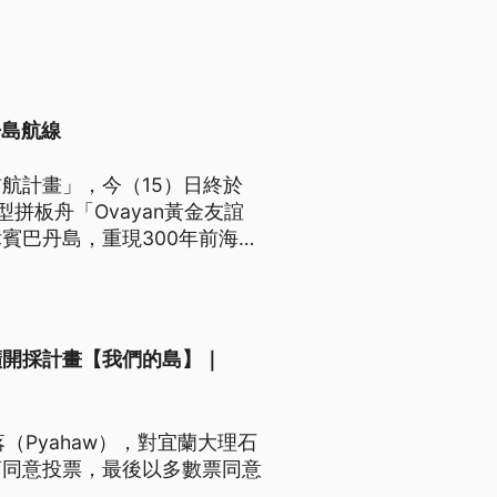
丹島航線
航計畫」，今（15）日終於
拼板舟「Ovayan黃金友誼
賓巴丹島，重現300年前海上
礦開採計畫【我們的島】｜
（Pyahaw），對宜蘭大理石
商同意投票，最後以多數票同意