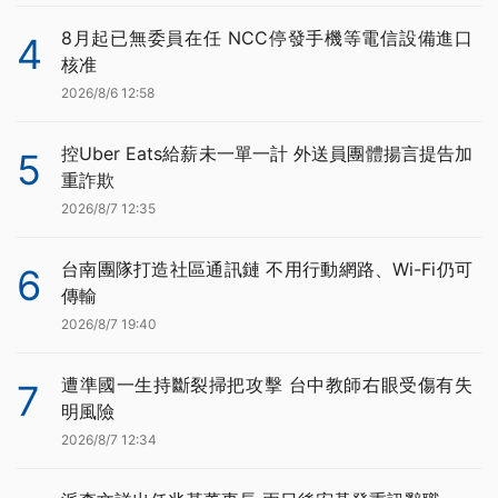
8月起已無委員在任 NCC停發手機等電信設備進口
4
核准
2026/8/6 12:58
控Uber Eats給薪未一單一計 外送員團體揚言提告加
5
重詐欺
2026/8/7 12:35
台南團隊打造社區通訊鏈 不用行動網路、Wi-Fi仍可
6
傳輸
2026/8/7 19:40
遭準國一生持斷裂掃把攻擊 台中教師右眼受傷有失
7
明風險
2026/8/7 12:34