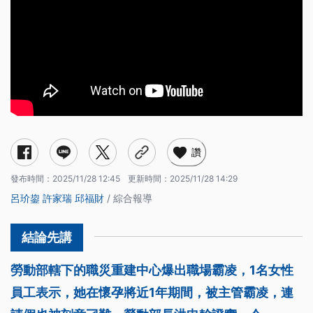
讚
發布時間：
2025/11/28 12:45
更新時間：
2025/11/28 14:29
呂玠鋆
許家瑞
邱福財
/ 綜合報導
勞動部轄下的職災重建中心爆出職場霸凌，1名女性
員工表示，她在懷孕將近1年期間，被主管霸凌，連