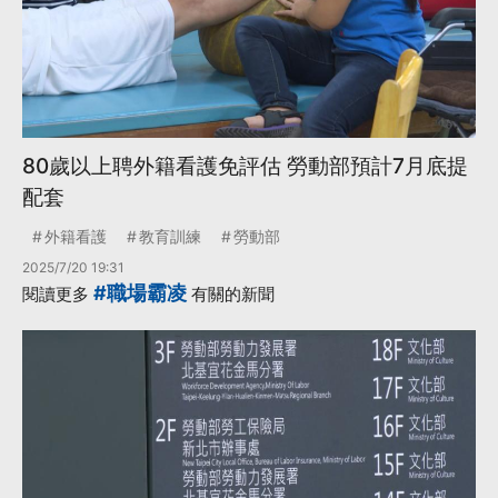
80歲以上聘外籍看護免評估 勞動部預計7月底提
配套
外籍看護
教育訓練
勞動部
2025/7/20 19:31
#職場霸凌
閱讀更多
有關的新聞