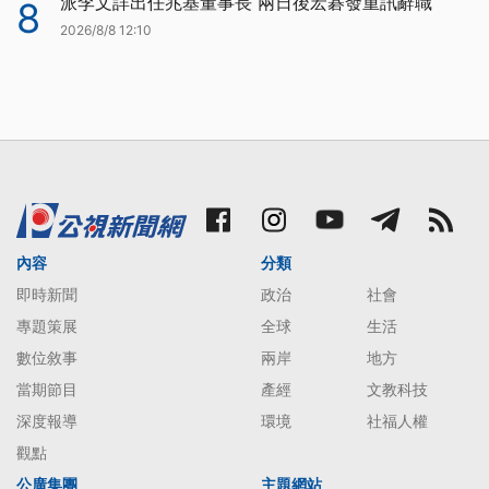
派李文詳出任兆基董事長 兩日後宏碁發重訊辭職
8
2026/8/8 12:10
內容
分類
即時新聞
政治
社會
專題策展
全球
生活
數位敘事
兩岸
地方
當期節目
產經
文教科技
深度報導
環境
社福人權
觀點
公廣集團
主題網站