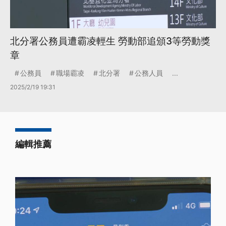
北分署公務員遭霸凌輕生 勞動部追頒3等勞動獎
章
公務員
職場霸凌
北分署
公務人員
...
2025/2/19 19:31
編輯推薦