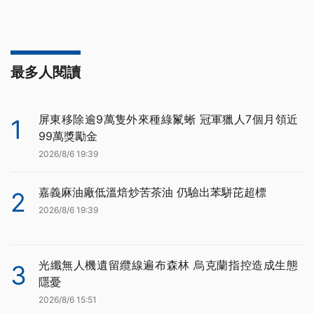
最多人閱讀
屏東移除逾9萬隻外來種綠鬣蜥 冠軍獵人7個月領近
1
99萬獎勵金
2026/8/6 19:39
嘉義麻油廠低溫焙炒苦茶油 仍驗出苯駢芘超標
2
2026/8/6 19:39
光纖無人機遺留纜線遍布森林 烏克蘭指控造成生態
3
隱憂
2026/8/6 15:51