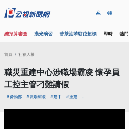
總預算審查
漢光演習
苦茶油苯駢芘超標
即時
熱門
首頁
社福人權
職災重建中心涉職場霸凌 懷孕員
工控主管刁難請假
勞動部
職場霸凌
建中
重建
...