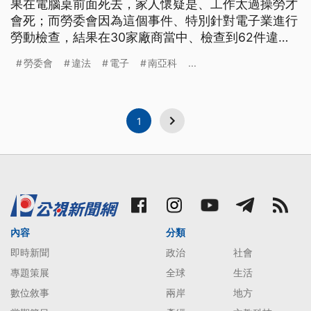
果在電腦桌前面死去，家人懷疑是、工作太過操勞才
會死；而勞委會因為這個事件、特別針對電子業進行
勞動檢查，結果在30家廠商當中、檢查到62件違
法，其中最多的、就是違法加班、沒讓人休息。 父
勞委會
違法
電子
南亞科
...
母會這麼傷心、是因為兒子在南亞科技擔任工程師，
一天平均工作13到19小時，結果在辦公桌猝死。家人
懷疑跟工作過勞有關。事後、勞委會對南亞科技濫用
責任制、讓員工違法超時工作
1
內容
分類
即時新聞
政治
社會
專題策展
全球
生活
數位敘事
兩岸
地方