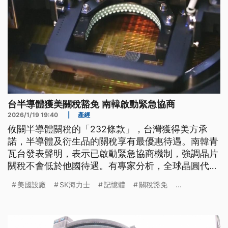
台半導體獲美關稅豁免 南韓啟動緊急協商
2026/1/19 19:40
|
產經
攸關半導體關稅的「232條款」，台灣獲得美方承
諾，半導體及衍生品的關稅享有最優惠待遇。南韓青
瓦台發表聲明，表示已啟動緊急協商機制，強調晶片
關稅不會低於他國待遇。有專家分析，全球晶圓代工
市占率，台灣以台積電占7成為大宗，不過全球記憶
美國設廠
SK海力士
記憶體
關稅豁免
...
體晶片，南韓三星加上SK海力士市占率合計超過6成
以上，是否能比照台積電投資美國，同樣給予優惠稅
率，恐怕還有變數。