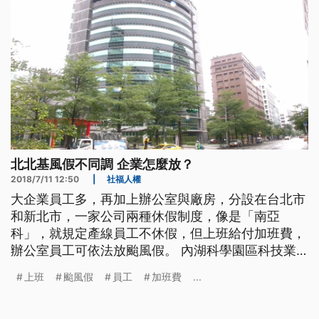
北北基風假不同調 企業怎麼放？
2018/7/11 12:50
|
社福人權
大企業員工多，再加上辦公室與廠房，分設在台北市
和新北市，一家公司兩種休假制度，像是「南亞
科」，就規定產線員工不休假，但上班給付加班費，
辦公室員工可依法放颱風假。 內湖科學園區科技業
員工說，「假日上班的心情啊，在營休假趕快把事情
上班
颱風假
員工
加班費
...
做好，看能不能早一點回家。」真的好無奈，同公司
但颱風假，有人休假卻有人得上班，尤其內湖科學園
區，不少科技大廠總部進駐，像是台達電、三星就是