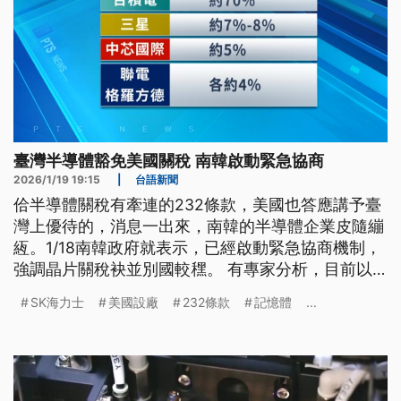
臺灣半導體豁免美國關稅 南韓啟動緊急協商
2026/1/19 19:15
|
台語新聞
佮半導體關稅有牽連的232條款，美國也答應講予臺
灣上優待的，消息一出來，南韓的半導體企業皮隨繃
絚。1/18南韓政府就表示，已經啟動緊急協商機制，
強調晶片關稅袂並別國較䆀。 有專家分析，目前以
全球晶圓代工的市占率，臺灣的台積電占七成；毋
SK海力士
美國設廠
232條款
記憶體
...
過，全球記憶體晶片，南韓三星加上SK海力士，市占
率超過6成。南韓敢會當比照台積電投資美國，就有
仝款的優待稅率？可能猶有變數。（新聞標題、導言
為台語文）