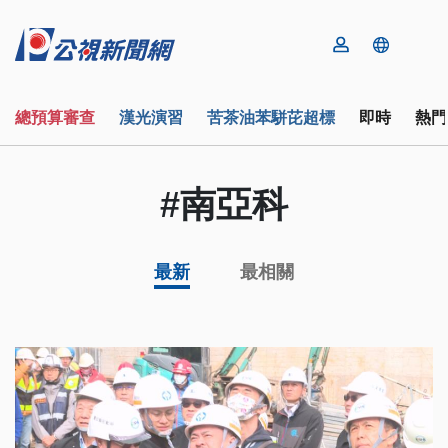
總預算審查
漢光演習
苦茶油苯駢芘超標
即時
熱門
#南亞科
最新
最相關