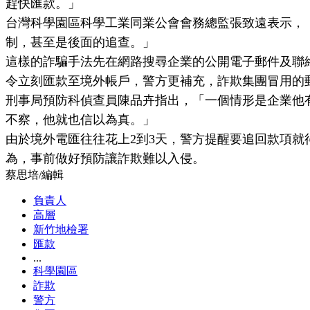
趕快匯款。」
台灣科學園區科學工業同業公會會務總監張致遠表示，
制，甚至是後面的追查。」
這樣的詐騙手法先在網路搜尋企業的公開電子郵件及聯絡
令立刻匯款至境外帳戶，警方更補充，詐欺集團冒用的
刑事局預防科偵查員陳品卉指出，「一個情形是企業他
不察，他就也信以為真。」
由於境外電匯往往花上2到3天，警方提醒要追回款項就
為，事前做好預防讓詐欺難以入侵。
蔡思培
/
編輯
負責人
高層
新竹地檢署
匯款
...
科學園區
詐欺
警方