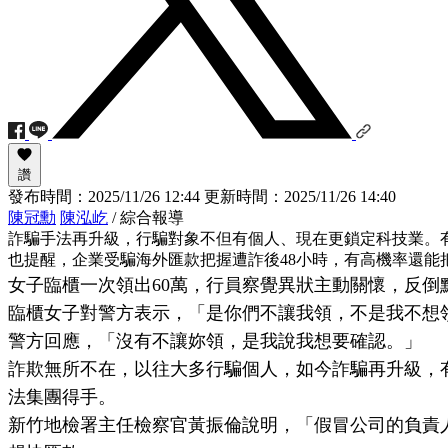
讚
發布時間：
2025/11/26 12:44
更新時間：
2025/11/26 14:40
陳冠勳
陳泓屹
/ 綜合報導
詐騙手法再升級，行騙對象不但有個人、現在更鎖定科技業。
也提醒，企業受騙海外匯款把握遭詐後48小時，有高機率還能
女子臨櫃一次領出60萬，行員察覺異狀主動關懷，反
臨櫃女子對警方表示，「是你們不讓我領，不是我不想
警方回應，「沒有不讓妳領，是我說我想要確認。」
詐欺無所不在，以往大多行騙個人，如今詐騙再升級，
法集團得手。
新竹地檢署主任檢察官黃振倫說明，「假冒公司的負責