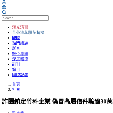
漢光演習
苦茶油苯駢芘超標
即時
熱門議題
影音
數位專題
深度報導
副刊
節目
國際記者
首頁
社會
詐團鎖定竹科企業 偽冒高層信件騙逾30萬
科技業