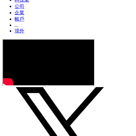
公司
企業
帳戶
...
境外