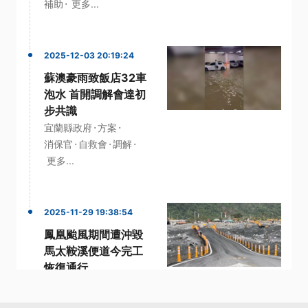
·
補助
更多...
2025-12-03 20:19:24
蘇澳豪雨致飯店32車
泡水 首開調解會達初
步共識
·
·
宜蘭縣政府
方案
·
·
·
消保官
自救會
調解
更多...
2025-11-29 19:38:54
鳳凰颱風期間遭沖毀
馬太鞍溪便道今完工
恢復通行
·
·
·
台9線
堤防
水利署
·
·
馬太鞍溪
鳳凰颱風