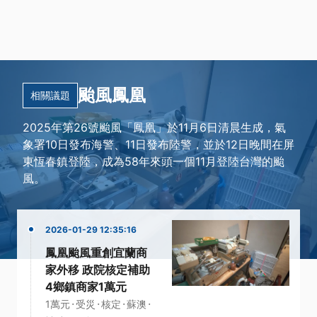
颱風鳳凰
相關議題
2025年第26號颱風「鳳凰」於11月6日清晨生成，氣
象署10日發布海警、11日發布陸警，並於12日晚間在屏
東恆春鎮登陸，成為58年來頭一個11月登陸台灣的颱
風。
2026-01-29 12:35:16
鳳凰颱風重創宜蘭商
家外移 政院核定補助
4鄉鎮商家1萬元
·
·
·
·
1萬元
受災
核定
蘇澳