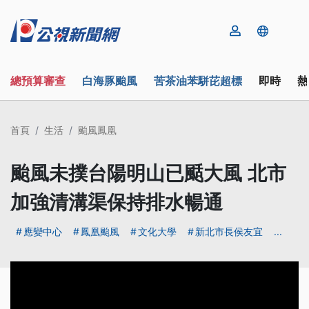
總預算審查
白海豚颱風
苦茶油苯駢芘超標
即時
熱
首頁
生活
颱風鳳凰
颱風未撲台陽明山已颳大風 北市
加強清溝渠保持排水暢通
應變中心
鳳凰颱風
文化大學
新北市長侯友宜
...