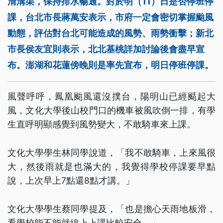
清溝渠，保持排水暢通。對於明（11）日是否停班停
課，台北市長蔣萬安表示，市府一定會密切掌握颱風
動態，評估對台北可能造成的風勢、雨勢衝擊；新北
市長侯友宜則表示，北北基桃詳加討論後會盡早宣
布。澎湖和花蓮傍晚則是率先宣布，明日停班停課。
風聲呼呼，鳳凰颱風還沒撲台，陽明山已經颳起大
風，文化大學後山校門口的機車被風吹倒一排，有學
生直呼明顯感覺到風勢變大，不敢騎車來上課。
文化大學學生林同學說道，「我不敢騎車，上來風很
大，然後雨就是也滿大的，我覺得學校停課要早點
說，上次早上7點還8點才講。」
文化大學學生蔡同學提及，「也是擔心天雨地板滑，
看學校能不能就線上上課比較安全。」