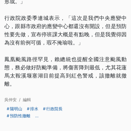
形成。」
行政院政委季連城表示，「這次是我們中央應變中
心，跟縣市政府的應變中心都還沒有開設，但是預防
性要先做，宣布停班課大概是有點晚，但是我覺得因
為沒有前例可循，瑕不掩瑜啦。」
鳳凰颱風路徑罕見，賴總統也提醒全國注意颱風動
態，務必做好防颱準備，將傷害降到最低，尤其花蓮
馬太鞍溪堰塞湖目前提高到紅色警戒，該撤離就撤
離。
吳仲安
/
編輯
陽明山
排水
行政院長
預防性撤離
...