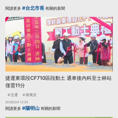
更多...
#台北市長
閱讀更多
有關的新聞
捷運東環段CF710區段動土 通車後內科至士林站
僅需11分
交通
蔣萬安
2026/2/4 12:34
#陽明山
閱讀更多
有關的新聞