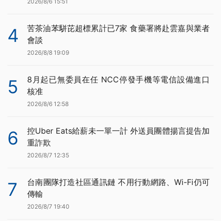
2026/8/6 15:51
苦茶油苯駢芘超標累計已7家 食藥署將赴雲嘉與業者
4
會談
2026/8/8 19:09
8月起已無委員在任 NCC停發手機等電信設備進口
5
核准
2026/8/6 12:58
控Uber Eats給薪未一單一計 外送員團體揚言提告加
6
重詐欺
2026/8/7 12:35
台南團隊打造社區通訊鏈 不用行動網路、Wi-Fi仍可
7
傳輸
2026/8/7 19:40