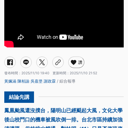
讚
發布時間：
2025/11/10 19:40
更新時間：
2025/11/10 21:52
黃姵涵
陳柏諭
吳嘉堡
謝政霖
/ 綜合報導
鳳凰颱風還沒撲台，陽明山已經颳起大風，文化大學
後山校門口的機車被風吹倒一排。台北市區持續加強