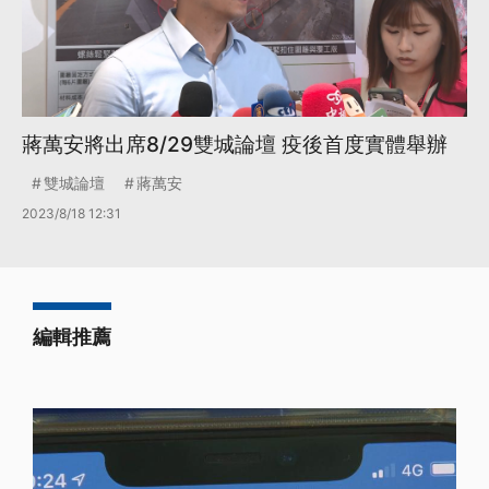
蔣萬安將出席8/29雙城論壇 疫後首度實體舉辦
雙城論壇
蔣萬安
2023/8/18 12:31
編輯推薦