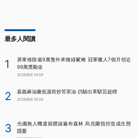
最多人閱讀
屏東移除逾9萬隻外來種綠鬣蜥 冠軍獵人7個月領近
1
99萬獎勵金
2026/8/6 19:39
嘉義麻油廠低溫焙炒苦茶油 仍驗出苯駢芘超標
2
2026/8/6 19:39
光纖無人機遺留纜線遍布森林 烏克蘭指控造成生態
3
隱憂