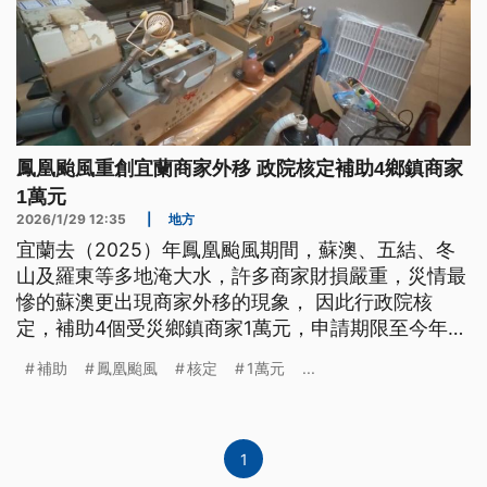
鳳凰颱風重創宜蘭商家外移 政院核定補助4鄉鎮商家
1萬元
2026/1/29 12:35
|
地方
宜蘭去（2025）年鳳凰颱風期間，蘇澳、五結、冬
山及羅東等多地淹大水，許多商家財損嚴重，災情最
慘的蘇澳更出現商家外移的現象， 因此行政院核
定，補助4個受災鄉鎮商家1萬元，申請期限至今年4
月30日。
補助
鳳凰颱風
核定
1萬元
...
1