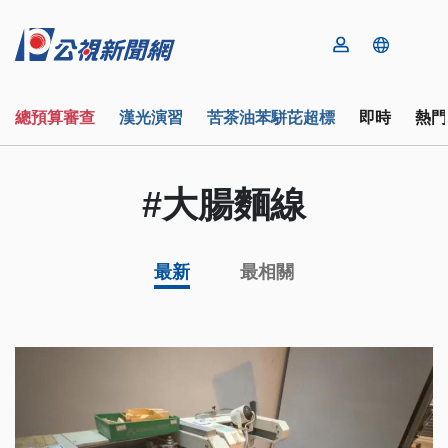
總預算審查
漢光演習
苦茶油苯駢芘超標
即時
熱門
#大腸麵線
最新
最相關