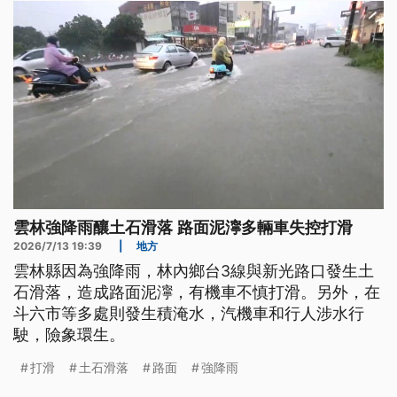
會要求鄉公所監督施工廠商清除，避免溪流堵塞影響
安全和生態。
雲林強降雨釀土石滑落 路面泥濘多輛車失控打滑
2026/7/13 19:39
|
地方
雲林縣因為強降雨，林內鄉台3線與新光路口發生土
石滑落，造成路面泥濘，有機車不慎打滑。另外，在
斗六市等多處則發生積淹水，汽機車和行人涉水行
駛，險象環生。
打滑
土石滑落
路面
強降雨