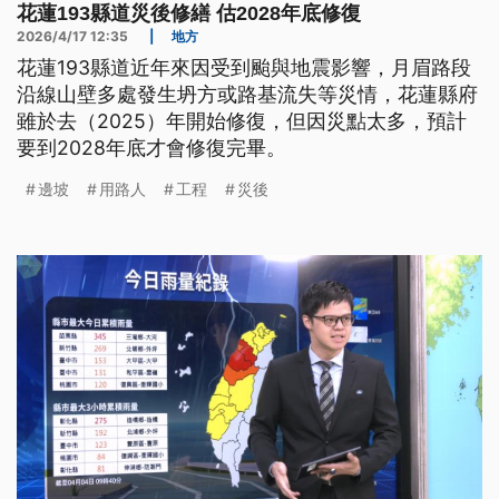
花蓮193縣道災後修繕 估2028年底修復
2026/4/17 12:35
|
地方
花蓮193縣道近年來因受到颱與地震影響，月眉路段
沿線山壁多處發生坍方或路基流失等災情，花蓮縣府
雖於去（2025）年開始修復，但因災點太多，預計
要到2028年底才會修復完畢。
邊坡
用路人
工程
災後