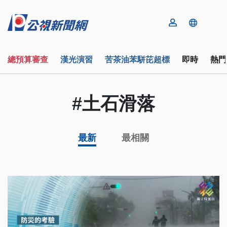
總預算審查
漢光演習
苦茶油苯駢芘超標
即時
熱門
#土石滑落
最新
最相關