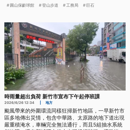
列管的老舊步道部分地基被掏空，也已拉封鎖線管
圓山保齡球館
登山步道
工務局
巨石
制。台北市長蔣萬安表示，已要求跨局處立即現勘，
也強調台北市其他的登山步道都有持續監測。
時雨量超出負荷 新竹市宣布下午起停班課
2026/6/26 12:34
|
地方
颱風帶來的外圍環流同樣狂掃新竹地區，一早新竹市
區多地傳出災情，包含中華路、太原路的地下道出現
嚴重積淹水，車輛完全無法通行，而且5組抽水系統