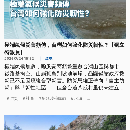
極端氣候災害頻傳，台灣如何強化防災韌性？【獨立
特派員】
2026/7/24 15:52
|
環境
極端氣候加劇，颱風豪雨頻繁重創台灣山區與都市，
從路基掏空、山崩孤島到坡地崩塌，凸顯僅靠政府救
災已不足因應複合型災害。防災思維正轉向「自主防
災」與「韌性社區」，但全台逾八成村里仍未建立相
關機制。專家呼籲借鏡日本，推動防災培訓法制化與
防災
社區
短延時強降雨
水溝
...
證照制度，強化風險意識及平時演練，提升社區自救
互救能力。