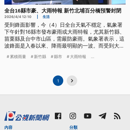
全台16縣市豪、大雨特報 新竹北埔百分橋預警封閉
2026/4/4 12:10
|
生活
受到鋒面影響，今（4）日全台天氣不穩定，氣象署
下午針對16縣市發布豪雨或大雨特報，尤其新竹縣、
苗栗縣及台中市山區，需嚴防豪雨。氣象署表示，這
波鋒面是入春以來、降雨最明顯的一波。而受到大雨
影響，各地傳出不少災情，新竹縣有陸橋預警性封
累積雨量
新竹縣
縣市
大雨特報
...
閉、土石滑落，甚至北埔鄉和峨眉鄉還因為淹水，導
致居民一度受困。
1
內容
分類