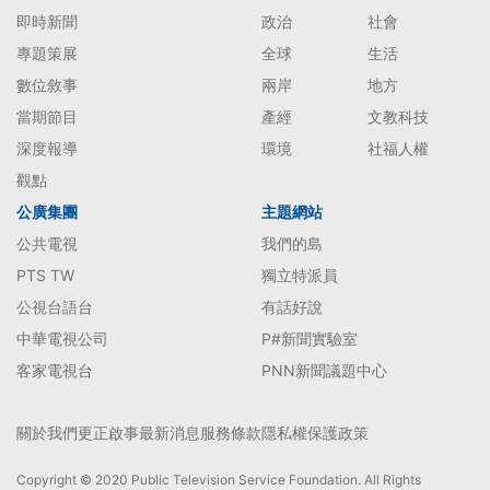
即時新聞
政治
社會
專題策展
全球
生活
數位敘事
兩岸
地方
當期節目
產經
文教科技
深度報導
環境
社福人權
觀點
公廣集團
主題網站
公共電視
我們的島
PTS TW
獨立特派員
公視台語台
有話好說
中華電視公司
P#新聞實驗室
客家電視台
PNN新聞議題中心
關於我們
更正啟事
最新消息
服務條款
隱私權保護政策
Copyright © 2020 Public Television Service Foundation. All Rights