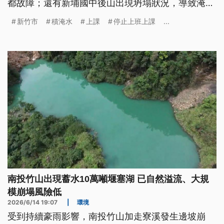
都故障；還有新埔國中後山出現坍塌狀況，導致淹水
至校園，連地下室也被滅頂，學生也緊急停課。針對
新竹市
積淹水
上課
停止上班上課
...
災情，新竹市也宣布，依據最新氣象資訊及風雨情勢
研判，已經出現新竹市無法負荷的時雨量，從下午開
始全市停班停課。
南投竹山出現蓄水10萬噸堰塞湖 已自然溢流、大規
模崩塌風險低
2026/6/14 19:07
|
環境
受到持續豪雨影響，南投竹山加走寮溪發生邊坡崩