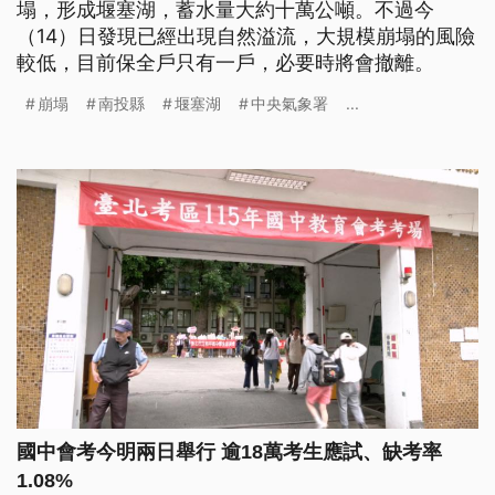
塌，形成堰塞湖，蓄水量大約十萬公噸。不過今
（14）日發現已經出現自然溢流，大規模崩塌的風險
較低，目前保全戶只有一戶，必要時將會撤離。
崩塌
南投縣
堰塞湖
中央氣象署
...
國中會考今明兩日舉行 逾18萬考生應試、缺考率
1.08%