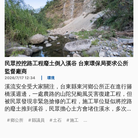
民眾控挖路工程廢土倒入溪谷 台東環保局要求公所
監督廠商
2026/7/17 12:34
|
環境
溪流安全受大家關注，台東縣東河鄉公所正在進行籐
橋溪週邊，一處農路的山陀兒颱風災害復建工程，但
被民眾發現非緊急搶修的工程，施工單位疑似將挖路
的廢土推到溪谷，民眾擔心土方會堵住溪水，多次向
有關單位反映無效，於是向警方報案，也請民意代表
鄉公所
縣議員
土石
施工
...
和環保局到溪床會勘，發現有破碎過的水泥塊和柏油
路面，但鄉公所認為是自然掉落；不過環保局表示，