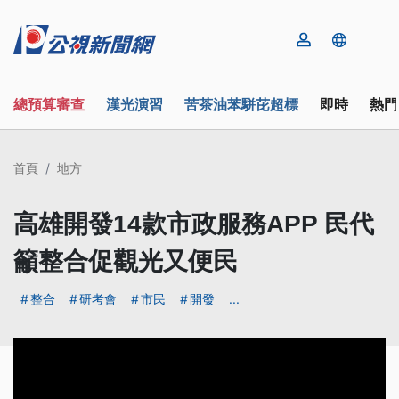
總預算審查
漢光演習
苦茶油苯駢芘超標
即時
熱門
首頁
地方
高雄開發14款市政服務APP 民代
籲整合促觀光又便民
整合
研考會
市民
開發
...