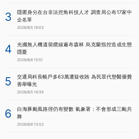
隱匿身分在台非法挖角科技人才 調查局公布17家中
3
企名單
2026/8/5 16:03
光纖無人機遺留纜線遍布森林 烏克蘭指控造成生態
4
隱憂
2026/8/6 15:51
交通局科長帳戶多63萬遭疑收賄 為民眾代墊醫藥費
5
善舉曝光
2026/8/5 19:39
白海豚颱風路徑仍有變數 氣象署：不會形成三颱共
6
舞
2026/8/6 13:02