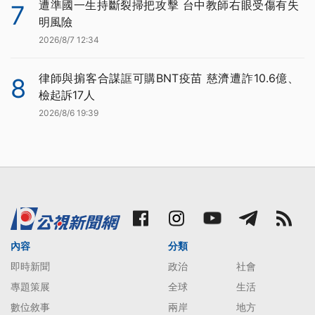
遭準國一生持斷裂掃把攻擊 台中教師右眼受傷有失
7
明風險
2026/8/7 12:34
律師與掮客合謀誆可購BNT疫苗 慈濟遭詐10.6億、
8
檢起訴17人
2026/8/6 19:39
內容
分類
即時新聞
政治
社會
專題策展
全球
生活
數位敘事
兩岸
地方