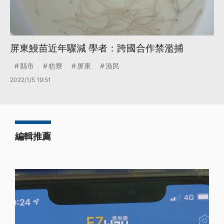
屏東鰻苗近年驟減 學者：跨國合作禁濫捕
縣市
枋寮
屏東
漁民
2022/1/5 19:51
編輯推薦