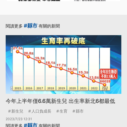
縣連署成案 主管機關
10/25前須回應
·
·
不同意
二膽島
·
公共政策網路參與平台
#縣市
閱讀更多
有關的新聞
·
·
同意票
提案
更多...
今年上半年僅6.6萬新生兒 出生率新北6都最低
新生兒
人口負成長
生育
縣市
2023/7/23 12:31
#縣市
閱讀更多
有關的新聞