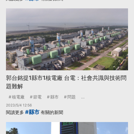
郭台銘提1縣市1核電廠 台電：社會共識與技術問
題難解
核電廠
節電
縣市
問題
...
2023/5/4 12:56
#縣市
閱讀更多
有關的新聞