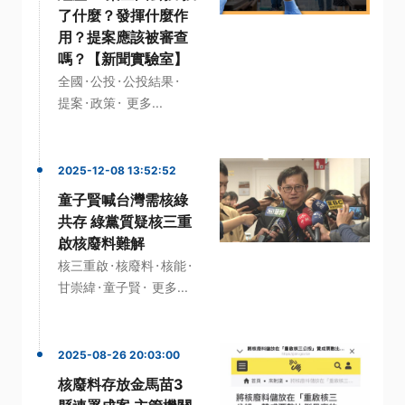
了什麼？發揮什麼作
用？提案應該被審查
嗎？【新聞實驗室】
·
·
·
全國
公投
公投結果
·
·
提案
政策
更多...
2025-12-08 13:52:52
童子賢喊台灣需核綠
共存 綠黨質疑核三重
啟核廢料難解
·
·
·
核三重啟
核廢料
核能
·
·
甘崇緯
童子賢
更多...
2025-08-26 20:03:00
核廢料存放金馬苗3