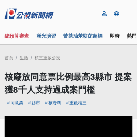
總預算審查
漢光演習
苦茶油苯駢芘超標
即時
熱門
首頁
生活
核三重啟公投
核廢放同意票比例最高3縣市 提案
獲8千人支持過成案門檻
同意票
縣市
核廢料
重啟核三