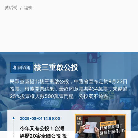
黃瑀喬
/
編輯
核三重啟公投
相關議題
民眾黨團提出核三重啟公投，中選會宣布定於8月23日
投票。根據開票結果，最終同意票共434萬票，未越過
25%投票權人數500萬票門檻，公投案不通過。
2025-08-01 14:59:00
今年又有公投！台灣
經歷20案全國公投 投