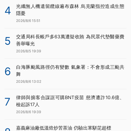
光纖無人機遺留纜線遍布森林 烏克蘭指控造成生態
4
隱憂
2026/8/6 15:51
交通局科長帳戶多63萬遭疑收賄 為民眾代墊醫藥費
5
善舉曝光
2026/8/5 19:39
白海豚颱風路徑仍有變數 氣象署：不會形成三颱共
6
舞
2026/8/6 13:02
律師與掮客合謀誆可購BNT疫苗 慈濟遭詐10.6億、
7
檢起訴17人
2026/8/6 19:39
嘉義麻油廠低溫焙炒苦茶油 仍驗出苯駢芘超標