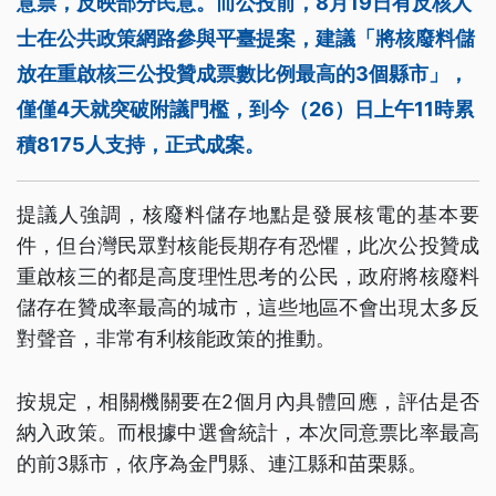
意票，反映部分民意。而公投前，8月19日有反核人
士在公共政策網路參與平臺提案，建議「將核廢料儲
放在重啟核三公投贊成票數比例最高的3個縣市」，
僅僅4天就突破附議門檻，到今（26）日上午11時累
積8175人支持，正式成案。
提議人強調，核廢料儲存地點是發展核電的基本要
件，但台灣民眾對核能長期存有恐懼，此次公投贊成
重啟核三的都是高度理性思考的公民，政府將核廢料
儲存在贊成率最高的城市，這些地區不會出現太多反
對聲音，非常有利核能政策的推動。
按規定，相關機關要在2個月內具體回應，評估是否
納入政策。而根據中選會統計，本次同意票比率最高
的前3縣市，依序為金門縣、連江縣和苗栗縣。