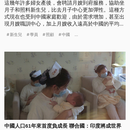
這幾年許多婦女產後，會聘請月嫂到府服務，協助坐
月子和照料新生兒，比去月子中心更加彈性。這種方
式現在也受到中國家庭歡迎，由於需求增加，甚至出
現月嫂職訓中心，加上月嫂收入遠高於中國的平均薪
資，吸引不少高學歷女性投入這份工作。
新生兒
學員
照顧
中國
...
中國人口61年來首度負成長 聯合國：印度將成世界