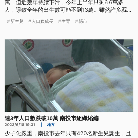
萬，但近幾年持續下滑，今年上半年只剩6.6萬多
人，導致全年的出生數可能不到13萬。雖然許多縣市
都推出生育相關補貼，但有家長和學者認為，補貼只
新生兒
人口負成長
生育
縣市
是其中一項誘因，還有整體大環境，以及小孩的教育
等各層面因素，都必須考量。
連3年人口數跌破10萬 南投市組織縮編
2023/6/18 19:31
|
地方
少子化嚴重，南投市去年只有420名新生兒誕生，且