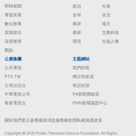
即時新聞
政治
社會
專題策展
全球
生活
數位敘事
兩岸
地方
當期節目
產經
文教科技
深度報導
環境
社福人權
觀點
公廣集團
主題網站
公共電視
我們的島
PTS TW
獨立特派員
公視台語台
有話好說
中華電視公司
P#新聞實驗室
客家電視台
PNN新聞議題中心
關於我們
更正啟事
最新消息
服務條款
隱私權保護政策
Copyright © 2020 Public Television Service Foundation. All Rights