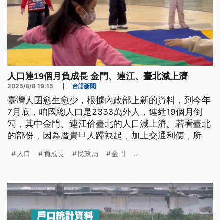
人口連19個月負成長 金門、連江、臺北減上濟
2025/8/8 19:15
|
台語新聞
臺灣人囝愈生愈少，根據內政部上新的資料，到今年
7月底，咱國總人口是2333萬外人，連紲19個月倒
勼，其中金門、連江佮臺北的人口減上濟。若看臺北
的部份，因為厝貴甲人蹛袂起，加上交通利便，所以
真濟人選擇蹛佇附近的新北佮桃園，逐工通勤。（新
人口
負成長
民政局
金門
...
聞標題、導言為台語文）