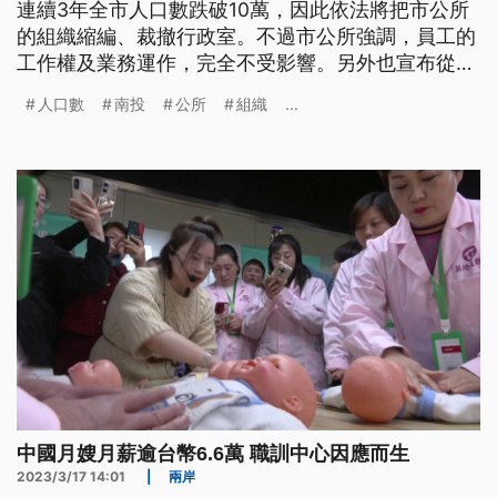
連續3年全市人口數跌破10萬，因此依法將把市公所
的組織縮編、裁撤行政室。不過市公所強調，員工的
工作權及業務運作，完全不受影響。另外也宣布從今
年7月起，每胎生育津貼將從現行1萬元提高到3萬
人口數
南投
公所
組織
...
元，希望提高生育率。
中國月嫂月薪逾台幣6.6萬 職訓中心因應而生
2023/3/17 14:01
|
兩岸