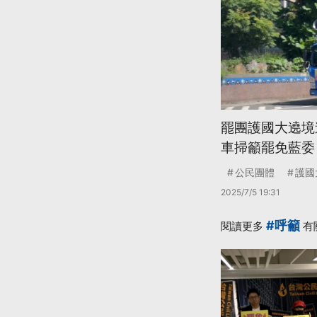
罷團護國大遶境
車掃籲罷免藍委
公民團體
護國
2025/7/5 19:31
#呼籲
閱讀更多
有