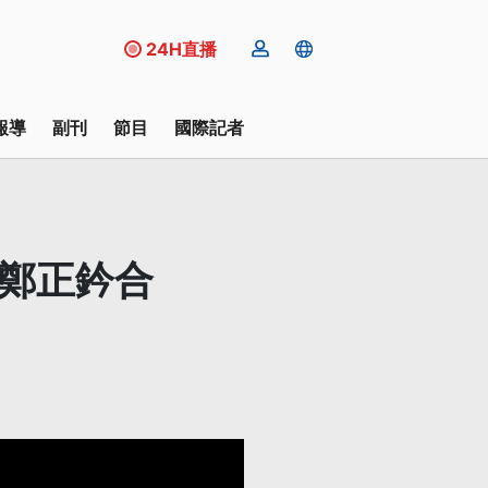
24H直播
報導
副刊
節目
國際記者
、鄭正鈐合