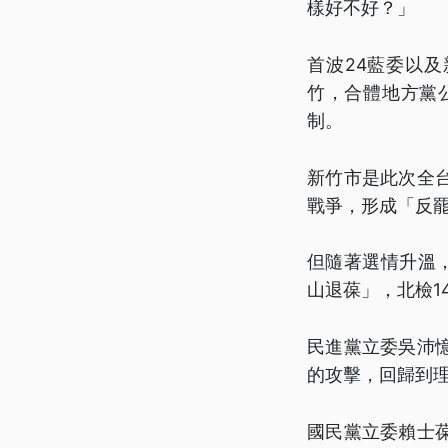
樣好不好？」
首波24藍委以
竹，合體地方黨
制。
新竹市是此次全
戰爭，形成「反
但隨著選情升溫
山退葆」，北檢1
民進黨立委吳沛
的攻擊，回歸到
國民黨立委賴士