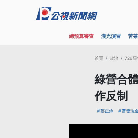
總預算審查
漢光演習
苦茶
首頁
政治
726
綠營合體
作反制
鄭正鈐
普發現金