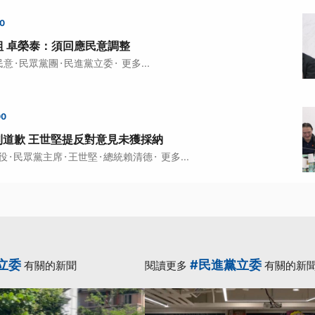
00
組 卓榮泰：須回應民意調整
·
·
·
民意
民眾黨團
民進黨立委
更多...
00
利道歉 王世堅提反對意見未獲採納
·
·
·
·
役
民眾黨主席
王世堅
總統賴清德
更多...
立委
#民進黨立委
有關的新聞
閱讀更多
有關的新