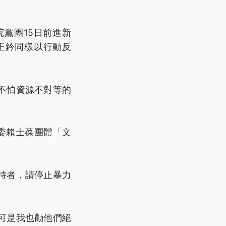
黨團15日前進新
正鈐同樣以行動反
不怕資源不對等的
委賴士葆團體「文
。
持者，請停止暴力
可是我也勸他們絕