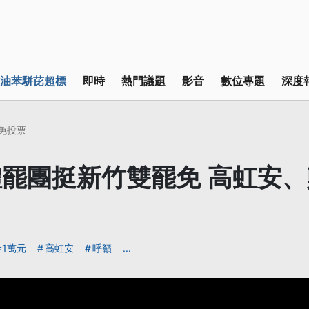
油苯駢芘超標
即時
熱門議題
影音
數位專題
深度
罷免投票
罷團挺新竹雙罷免 高虹安
1萬元
高虹安
呼籲
...