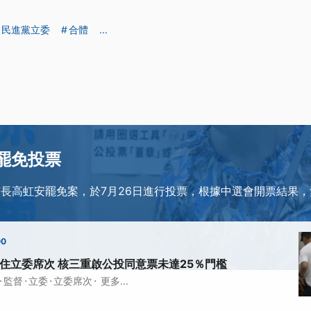
民進黨立委
合體
...
6罷免投票
市長高虹安罷免案，於7月26日進行投票，根據中選會開票結果
00
住立委席次 核三重啟公投同意票未達25％門檻
·
·
·
·
監督
立委
立委席次
更多...