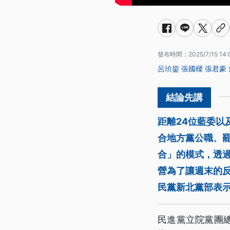
發布時間：
2025/7/15 14:
呂玠鋆
張國樑
張君豪
距離24位藍委以
合地方黨公職、
合」的模式，透
營為了讓週末的反
民黨新北黨部表
民進黨立院黨團