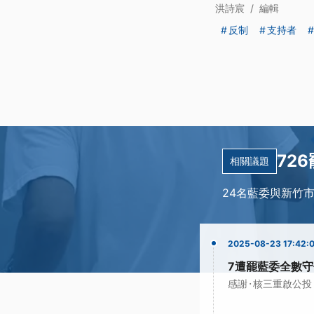
洪詩宸
/
編輯
反制
支持者
72
相關議題
24名藍委與新竹
2025-08-23 17:42:
7遭罷藍委全數守
·
感謝
核三重啟公投