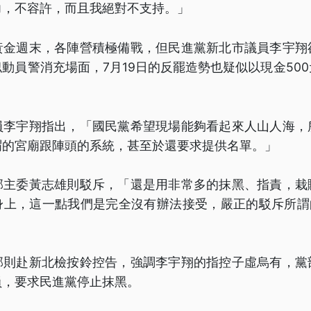
力，不容許，而且我絕對不支持。」
黃金週末，各陣營積極備戰，但民進黨新北市議員李宇翔
動員警消充場面，7月19日的反罷造勢也疑似以現金50
員李宇翔指出，「國民黨希望現場能夠看起來人山人海，
謂的宮廟跟陣頭的系統，甚至於還要求提供名單。」
部主委黃志雄則駁斥，「還是用非常多的抹黑、指責，栽
身上，這一點我們是完全沒有辦法接受，嚴正的駁斥所謂的
部則赴新北檢按鈴控告，強調李宇翔的指控子虛烏有，黨
員，要求民進黨停止抹黑。