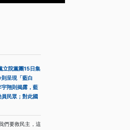
黨立院黨團15日集
鈐則呈現「藍白
李宇翔則揭露，藍
動員民眾；對此國
我們要救民主，這