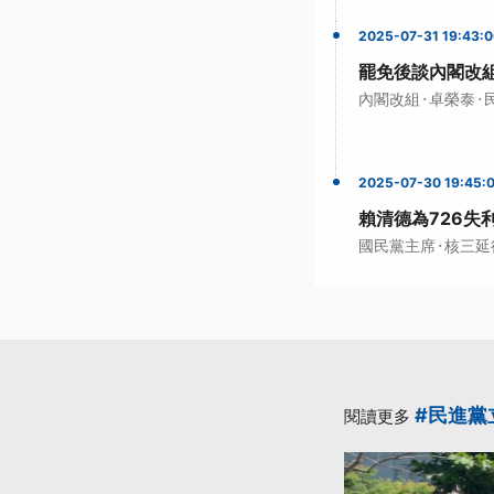
2025-07-31 19:43:
罷免後談內閣改
·
·
內閣改組
卓榮泰
2025-07-30 19:45:
賴清德為726失
·
國民黨主席
核三延
#民進黨
閱讀更多