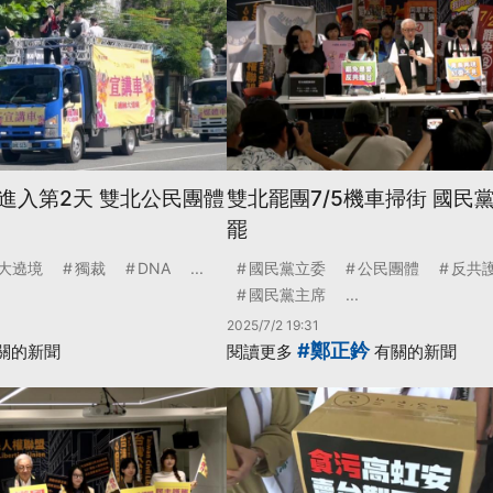
進入第2天 雙北公民團體
雙北罷團7/5機車掃街 國民
罷
大遶境
獨裁
DNA
...
國民黨立委
公民團體
反共
國民黨主席
...
2025/7/2 19:31
#鄭正鈐
關的新聞
閱讀更多
有關的新聞