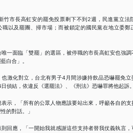
及新竹市長高虹安的罷免投票剩下不到2週，民進黨立法院
公職以及罷團、掃市場；而被鎖定的國民黨在地立委鄭
台唯一面臨「雙罷」的選區，被停職的市長高虹安也強調
罷藍白合」。
，也激化對立，台北有男子4月間涉嫌持飲品恐嚇罷免立
4日偵結，依違反《選罷法》、《刑法》恐嚇罪將他起訴
憶表示，「所有的公眾人物應該要站出來，呼籲各自的支
理性的對話。」
葆則回應，「一開始我就感謝這些支持者替我仗義執言，