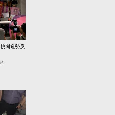
黨桃園造勢反
護台