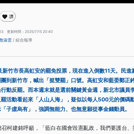
讚
03
更新時間：
2025/7/15 20:40
詹淑雲
/ 綜合報導
及新竹市長高虹安的罷免投票，現在進入倒數11天。民進
罷團到新竹市，喊出「挺雙罷」口號。高虹安和藍委鄭正
過行動反罷。而本週末就是選前關鍵黃金週，新北市議員
罷活動看起來「人山人海」，疑似以每人500元的價碼
示「子虛烏有」，強調無能力、也無意願從事金錢動員。
總召柯建銘呼籲，「藍白在國會毀憲亂政，我們要護台、