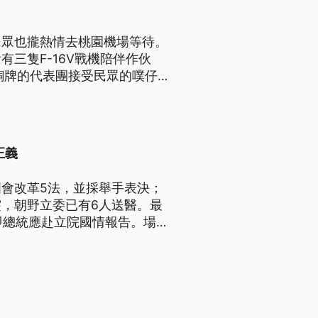
民眾也攏熱情去桃園機場等待。
有三隻F-16V戰機陪伴作伙
塊銅牌的代表團接受民眾的噗仔
正義
國會改革5法，並採舉手表決；
，朝野立委已有6人送醫。最
即總統應赴立院國情報告。場
多聚集人潮已有數百人。