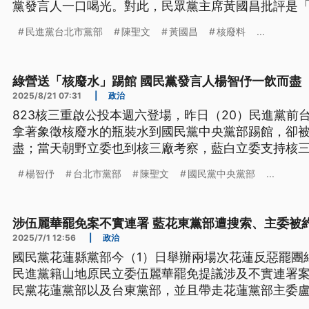
黨發言人一口喝光。對此，民眾黨主席黃國昌批評是
騙人民；而對於民團重申核廢處理無解，不應貿然重
民進黨台北市黨部
陳聖文
黃國昌
核廢料
...
向執政黨，質疑綠營執政9年多，為何到今（2025）
綠營送「核廢水」踢館 國民黨發言人楊智伃一飲而盡
2025/8/21 07:31
|
政治
823核三重啟公投本週六登場，昨日（20）民進黨前
拿著象徵核廢水的瓶裝水到國民黨中央黨部踢館，卻
盡；當天朝野立委也到核三廠考察，藍白立委支持核
牌抗議，高喊不同意。
楊智伃
台北市黨部
陳聖文
國民黨中央黨部
...
涉伍麗華罷免案不實連署 藍花東黨部遭搜索、主委被
2025/7/1 12:56
|
政治
國民黨花蓮縣黨部今（1）日舉辦兩場次花蓮反惡罷團
民進黨籍山地原民立委伍麗華罷免提議涉及不實連署
民黨花蓮黨部以及台東黨部，並且帶走花蓮黨部主委
璇等人，展開約談。