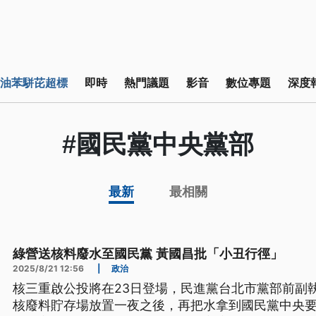
油苯駢芘超標
即時
熱門議題
影音
數位專題
深度
#國民黨中央黨部
最新
最相關
綠營送核料廢水至國民黨 黃國昌批「小丑行徑」
2025/8/21 12:56
|
政治
核三重啟公投將在23日登場，民進黨台北市黨部前副
核廢料貯存場放置一夜之後，再把水拿到國民黨中央