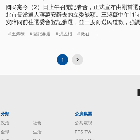
國民黨今（2）日上午召開記者會，正式宣布由剛當選
北市長當選人蔣萬安辭去的立委缺額。王鴻薇中午11時
安陪同前往選委會登記參選，並三度向選民道歉，強
力，希望選民原諒並支持她，但仍會宣誓就職議員。
王鴻薇
登記參選
洪孟楷
徵召
...
1
分類
公廣集團
政治
社會
公共電視
全球
生活
PTS TW