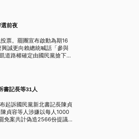
辦選前夜
免投票。罷團宣布啟動為期16
曹興誠更向賴總統喊話「參與
，凱道路權確定由國民黨搶下，
訴書記長等31人
宣布起訴國民黨新北書記長陳貞
，陳貞容等人涉嫌以每人1000
免案共計偽造2566份提議
認犯後態度良好，因此建請法院