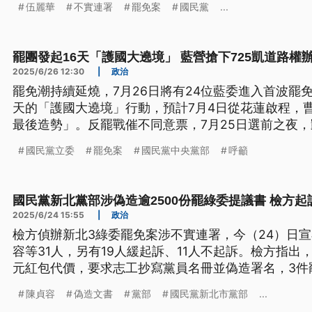
伍麗華
不實連署
罷免案
國民黨
...
罷團發起16天「護國大遶境」 藍營搶下725凱道路權
2025/6/26 12:30
|
政治
罷免潮持續延燒，7月26日將有24位藍委進入首波罷
天的「護國大遶境」行動，預計7月4日從花蓮啟程，
最後造勢」。反罷戰催不同意票，7月25日選前之夜
屆時將號召數萬人上凱道力挺藍委。
國民黨立委
罷免案
國民黨中央黨部
呼籲
國民黨新北黨部涉偽造逾2500份罷綠委提議書 檢方起
2025/6/24 15:55
|
政治
檢方偵辦新北3綠委罷免案涉不實連署，今（24）日
容等31人，另有19人緩起訴、11人不起訴。檢方指出
元紅包代價，要求志工抄寫黨員名冊並偽造署名，3件罷
書。新北檢強調，陳貞容等人起初矢口否認犯案，難
陳貞容
偽造文書
黨部
國民黨新北市黨部
...
從重量刑。