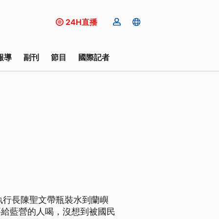
24H直播
報導
副刊
節目
國際記者
執行長陳聖文帶瓶裝水到蘭嶼
要給藍營的人喝，沒想到被國民