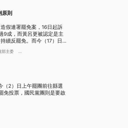
例原則
造假連署罷免案，16日起訴
過9成，而黃呂更被認定是主
持續反罷免。而今（17）日一
部踢館，要送公開辯論邀請函，
黨部主委
...
，今（2）日上午罷團前往縣選
罷免投票，國民黨團則是要啟