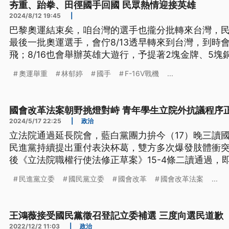
夯重、跆拳、田徑國手回國 民眾熱情迎接英雄
2024/8/12 19:45
|
巴黎奧運結束矣，咱台灣的選手也攏分批轉來台灣，
最後一批奧運選手，會佇8/13透早轉來到台灣，到時會
飛；8/16也會舉辦英雄大遊行，予提著2塊金牌、5
聲。（這條新聞標題、前言是臺語文。）
奧運舉重
林郁婷
國手
F-16V戰機
...
國會改革法案朝野挑燈對峙 青年學生立院外抗議程序
2024/5/17 22:25
|
政治
立法院通過延長院會，藍白黨團力拚今（17）晚三讀
民進黨持續提出重付表決杯葛，雙方多次爆發肢體衝突
後《立法院職權行使法修正草案》15-4條二讀通過，
外則有學生集結抗議藍白違反程序正義，到晚間10時
民進黨立委
國民黨立委
國會改革
國會改革法案
...
王鴻薇接受國民黨徵召登記立委補選 三度向選民道歉
2022/12/2 11:03
|
政治