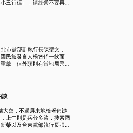
「小丑行徑」，請綠營不要再欺
啟核三，黃國昌則是再把矛頭指
年開始請學者研議？
台北市黨部副執行長陳聖文，
被國民黨發言人楊智伃一飲而
三重啟，但外頭則有當地居民舉
約談
結大會，不過屏東地檢署偵辦
案，上午則是兵分多路，搜索國
盧新榮以及台東黨部執行長張成