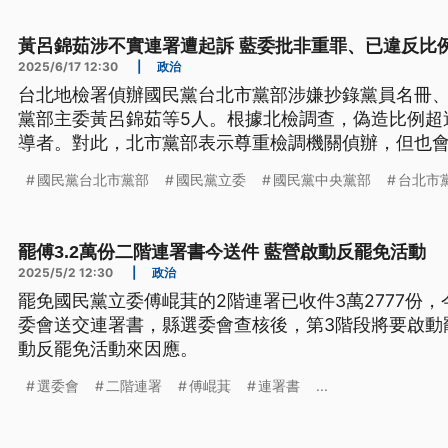
黃呂錦茹涉不實連署遭起訴 藍委批非重罪、已違反比
2025/6/17 12:30
|
政治
台北地檢署偵辦國民黨台北市黨部涉嫌抄錄黨員名冊、
黨部主委黃呂錦茹等5人。根據北檢調查，偽造比例超
導者。對此，北市黨部表示尊重檢調機關偵辦，但也會
早，反共護台聯盟志工曹興誠則率團到國民黨中央黨
國民黨台北市黨部
國民黨立委
國民黨中央黨部
台北市
叫戰主席朱立倫，遭藍營以手板、音樂回應。
罷傅3.2萬份二階連署書今送件 藍營啟動反罷免活動
2025/5/2 12:30
|
政治
罷免國民黨立委傅崐萁的2階連署已收件3萬2777份
委會送交連署書，縣選委會查核後，第3階段將要啟動
動反罷免活動來因應。
選委會
二階連署
傅崐萁
連署書
...