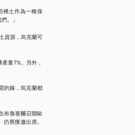
些稀土作為一種保
我們。」
稀土資源，烏克蘭可
產量7%。另外，
需的鎵，烏克蘭都
在布魯塞爾召開歐
r）仍舊獲邀出席。