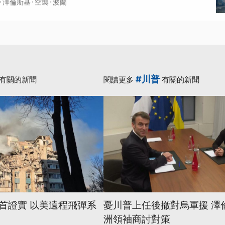
·
·
·
澤倫斯基
空襲
波蘭
#川普
有關的新聞
閱讀更多
有關的新聞
首證實 以美遠程飛彈系
憂川普上任後撤對烏軍援 澤
洲領袖商討對策