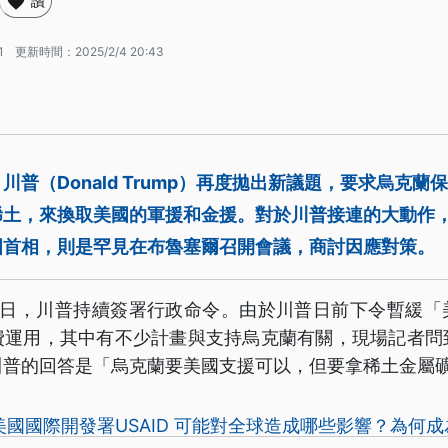
讚
1
更新時間：
2025/2/4 20:43
川普（Donald Trump）再度拋出新議題，要求烏克蘭
稀土，來換取美國的軍援和金援。對於川普接連的大動作
國首相，則是罕見在布魯塞爾召開會議，商討因應對策。
班日，川普持續簽署行政命令。由於川普日前下令暫緩「
費運用，其中有不少計畫與支持烏克蘭有關，現場記者問
川普的回答是「烏克蘭要美國支援可以，但要拿稀土金屬
國國際開發署USAID 可能對全球造成哪些影響？為何