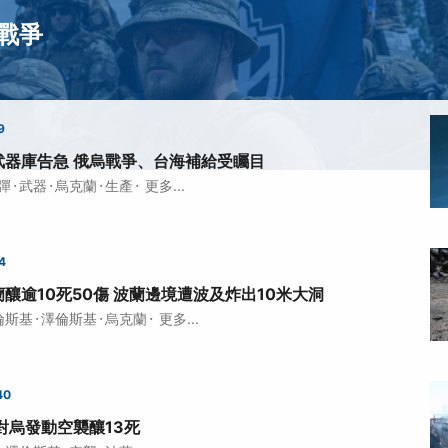
戰爭
9
武器庫告急 俄烏戰爭、台海補給受矚目
·
·
·
·
彈
武器
烏克蘭
生產
更多...
4
釀逾10死50傷 波蘭邊境遭波及炸出10米大洞
·
·
·
倫斯基
澤倫斯基
烏克蘭
更多...
40
對烏發動空襲釀13死