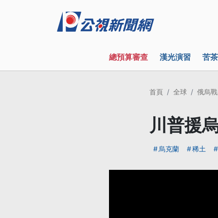
總預算審查
漢光演習
苦茶
首頁
全球
俄烏戰
川普援烏
烏克蘭
稀土