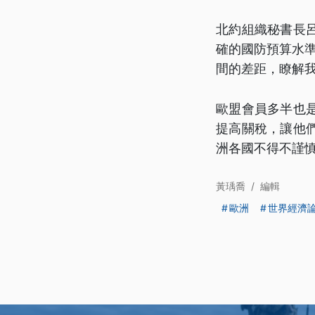
北約組織秘書長
確的國防預算水準
間的差距，瞭解
歐盟會員多半也
提高關稅，讓他
洲各國不得不謹
黃瑀喬
/
編輯
歐洲
世界經濟