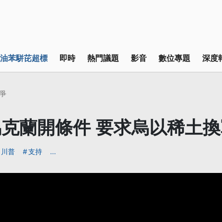
油苯駢芘超標
即時
熱門議題
影音
數位專題
深度
爭
克蘭開條件 要求烏以稀土換
川普
支持
...