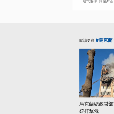
·
巡弋飛彈
澤倫斯基
#烏克蘭
閱讀更多
烏克蘭總參謀部
統打擊俄