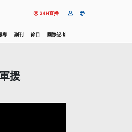
24H直播
報導
副刊
節目
國際記者
軍援