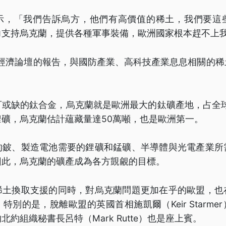
示，「我們告訴烏方，他們有高價值的稀土，我們要這
力支持烏克蘭，提供各種軍事裝備，歐洲國家根本趕不上
界經濟論壇的報告，與國防產業、高科技產業息息相關的
可或缺的鈦合金，烏克蘭就是歐洲最大的鈦礦產地，占全球
礦，烏克蘭估計蘊藏量達50萬噸，也是歐洲第一。
的鈹、製造電池需要的鋰礦和錳礦、半導體與光電產業所
因此，烏克蘭的礦產成為各方覬覦的目標。
稀土換取支援的同時，對烏克蘭問題更加在乎的歐盟，也
特別的是，脫離歐盟的英國首相施凱爾（Keir Starme
約組織秘書長呂特（Mark Rutte）也是座上賓。