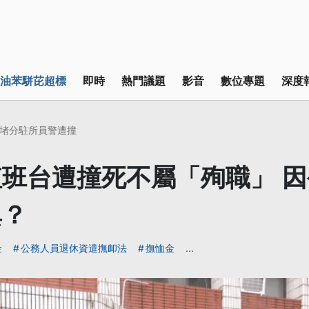
油苯駢芘超標
即時
熱門議題
影音
數位專題
深度
堵分駐所員警遭撞
班台遭撞死不屬「殉職」 
異？
金
公務人員退休資遣撫卹法
撫恤金
...