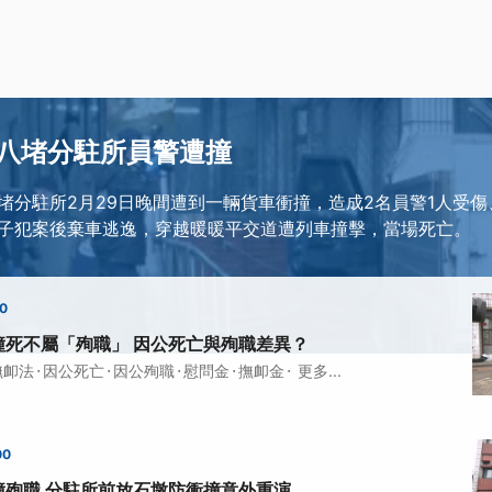
八堵分駐所員警遭撞
堵分駐所2月29日晚間遭到一輛貨車衝撞，造成2名員警1人受傷
子犯案後棄車逃逸，穿越暖暖平交道遭列車撞擊，當場死亡。
00
撞死不屬「殉職」 因公死亡與殉職差異？
·
·
·
·
·
撫卹法
因公死亡
因公殉職
慰問金
撫卹金
更多...
00
撞殉職 分駐所前放石墩防衝撞意外重演