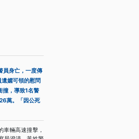
警員身亡，一度傳
員遺孀可領的慰問
衝撞，導致1名警
26萬。「因公死
的車輛高速撞擊，
察局澄清，黃姓警