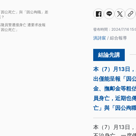
「因公死亡」與「因公殉職」差
異？
基隆員警遭撞身亡 遭要求改報
發布時間：
2024/7/16 15:
「因公死亡」
洪詩宸
/ 綜合報導
本（7）月13日
出僅能呈報「因
金、撫卹金等粗估
員身亡，近期也傳
亡」與「因公殉
本（7）月13
不治身亡，一度