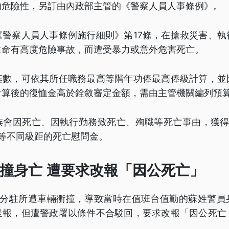
的危險性，另訂由內政部主管的《警察人員人事條例》。
《警察人員人事條例施行細則》第17條，在搶救災害、執
生命有高度危險事故，而遭受暴力或意外危害死亡。
基數，可依其所任職務最高等階年功俸最高俸級計算，並
計算後的復恤金高於銓敘審定金額，需由主管機關編列預
會因死亡、因執行勤務致死亡、殉職等死亡事由，獲得3
萬元等不同級距的死亡慰問金。
撞身亡 遭要求改報「因公死亡」
堵分駐所遭車輛衝撞，導致當時在值班台值勤的蘇姓警員
呈報，但遭警政署以條件不合駁回，要求改報「因公死亡
萬。