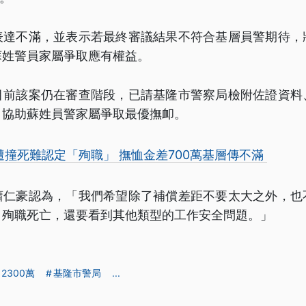
表達不滿，並表示若最終審議結果不符合基層員警期待，
蘇姓警員家屬爭取應有權益。
目前該案仍在審查階段，已請基隆市警察局檢附佐證資料
，協助蘇姓員警家屬爭取最優撫卹。
遭撞死難認定「殉職」 撫恤金差700萬基層傳不滿
蕭仁豪認為，「我們希望除了補償差距不要太大之外，也
、殉職死亡，還要看到其他類型的工作安全問題。」
2300萬
基隆市警局
...