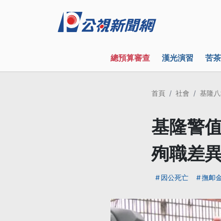
總預算審查
漢光演習
苦茶
首頁
社會
基隆八
基隆警值
殉職差
因公死亡
撫卹