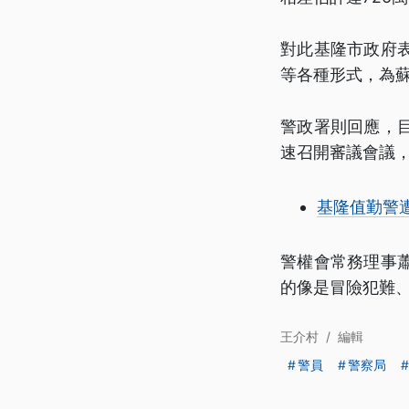
對此基隆市政府
等各種形式，為
警政署則回應，
速召開審議會議
基隆值勤警
警權會常務理事
的像是冒險犯難
王介村
/
編輯
警員
警察局