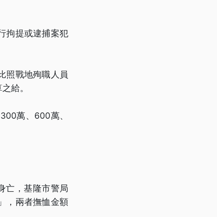
行拘提或逮捕案犯
比照戰地殉職人員
算之給。
00萬、600萬、
身亡，基隆市警局
」，兩者撫恤金額