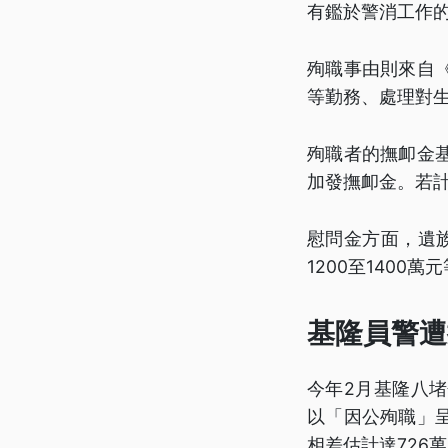
有鑑於警消工作
殉職事由則來自
等勤務、處理對
殉職者的撫卹金
加發撫卹金。若
慰問金方面，遺族
1200至1400
基隆員警遭
今年2月基隆八
以「因公殉職」
相差估計達726