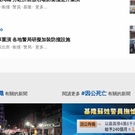
·
·
·
·
衝撞
警員
基隆
更多...
00
事重演 各地警局研擬加裝防撞設施
·
·
·
派出所
衝撞
警局
更多...
職
#因公死亡
有關的新聞
閱讀更多
有關的新聞