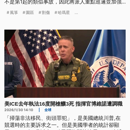
不是第1起的類似事故，因此將派人重點巡邏並加強
勸導。
風箏
園區
割傷
哈瑪星
...
美ICE去年執法16度開槍釀3死 指揮官博維諾遭調職
2026/1/30 14:10
|
全球
「掃蕩非法移民、街頭罪犯」，是美國總統川普,在
競選時的主要訴求之一。但是美國學者的統計卻顯