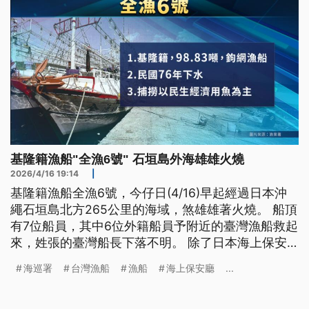
基隆籍漁船"全漁6號" 石垣島外海雄雄火燒
2026/4/16 19:14
|
基隆籍漁船全漁6號，今仔日(4/16)早起經過日本沖
繩石垣島北方265公里的海域，煞雄雄著火燒。 船頂
有7位船員，其中6位外籍船員予附近的臺灣漁船救起
來，姓張的臺灣船長下落不明。 除了日本海上保安
廳出動搜救以外，臺灣的海巡署接著通報，派出桃園
海巡署
台灣漁船
漁船
海上保安廳
...
艦出勤，按算晚時10點，到現場搜救。（新聞標題、
導言為台語文）