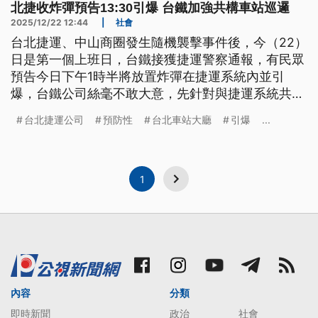
北捷收炸彈預告13:30引爆 台鐵加強共構車站巡邏
2025/12/22 12:44
|
社會
台北捷運、中山商圈發生隨機襲擊事件後，今（22）
日是第一個上班日，台鐵接獲捷運警察通報，有民眾
預告今日下午1時半將放置炸彈在捷運系統內並引
爆，台鐵公司絲毫不敢大意，先針對與捷運系統共站
的台鐵車站加強戒備，提高見警率。
台北捷運公司
預防性
台北車站大廳
引爆
...
1
內容
分類
即時新聞
政治
社會