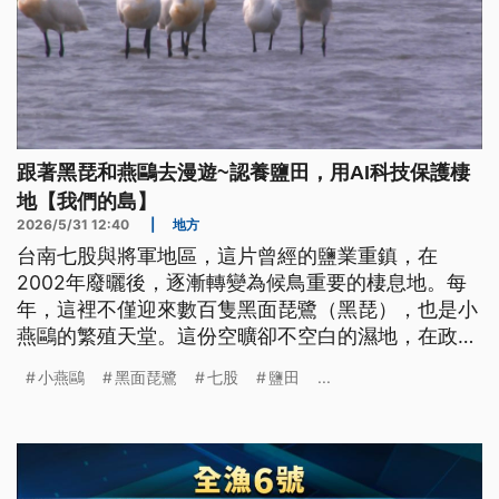
跟著黑琵和燕鷗去漫遊~認養鹽田，用AI科技保護棲
地【我們的島】
2026/5/31 12:40
|
地方
台南七股與將軍地區，這片曾經的鹽業重鎮，在
2002年廢曬後，逐漸轉變為候鳥重要的棲息地。每
年，這裡不僅迎來數百隻黑面琵鷺（黑琵），也是小
燕鷗的繁殖天堂。這份空曠卻不空白的濕地，在政
府、民間保育團體與企業三方「公私協力」的模式
小燕鷗
黑面琵鷺
七股
鹽田
...
下，正透過最新的AIoT (人工智慧物聯網) 技術，迎
來保育行動的新時代。