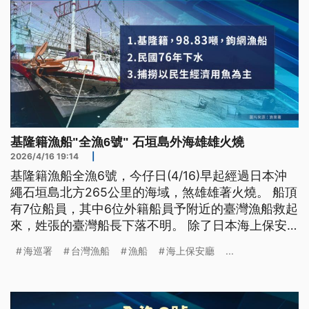
基隆籍漁船"全漁6號" 石垣島外海雄雄火燒
2026/4/16 19:14
|
基隆籍漁船全漁6號，今仔日(4/16)早起經過日本沖
繩石垣島北方265公里的海域，煞雄雄著火燒。 船頂
有7位船員，其中6位外籍船員予附近的臺灣漁船救起
來，姓張的臺灣船長下落不明。 除了日本海上保安
廳出動搜救以外，臺灣的海巡署接著通報，派出桃園
海巡署
台灣漁船
漁船
海上保安廳
...
艦出勤，按算晚時10點，到現場搜救。（新聞標題、
導言為台語文）