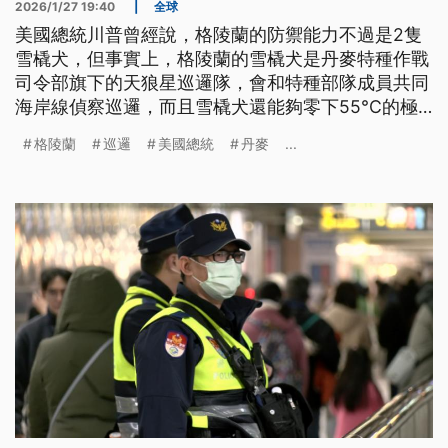
2026/1/27 19:40
|
全球
美國總統川普曾經說，格陵蘭的防禦能力不過是2隻
雪橇犬，但事實上，格陵蘭的雪橇犬是丹麥特種作戰
司令部旗下的天狼星巡邏隊，會和特種部隊成員共同
海岸線偵察巡邏，而且雪橇犬還能夠零下55°C的極
寒環境下工作，協助部隊成員收集數據，甚至擁有在
格陵蘭
巡邏
美國總統
丹麥
...
極地獵捕北極熊的能力。