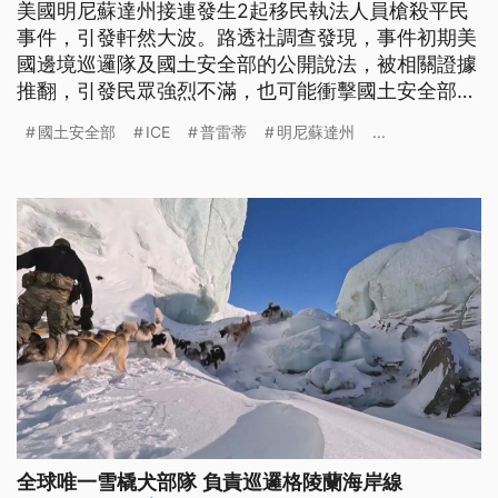
美國明尼蘇達州接連發生2起移民執法人員槍殺平民
事件，引發軒然大波。路透社調查發現，事件初期美
國邊境巡邏隊及國土安全部的公開說法，被相關證據
推翻，引發民眾強烈不滿，也可能衝擊國土安全部的
公信力。正當事件持續發酵之際，美國宣布將派遣
國土安全部
ICE
普雷蒂
明尼蘇達州
...
ICE人員前往義大利米蘭參與冬季奧運維安，當地政
界不僅強烈反彈，米蘭市長甚至也直言「不歡迎」。
全球唯一雪橇犬部隊 負責巡邏格陵蘭海岸線