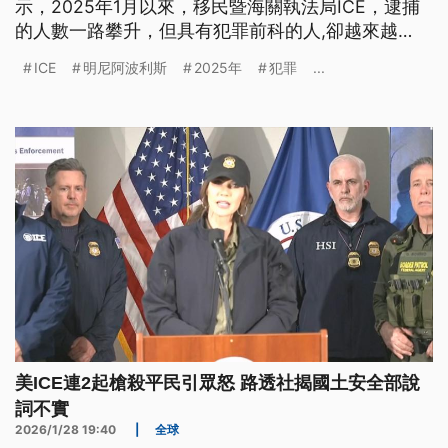
示，2025年1月以來，移民暨海關執法局ICE，逮捕
的人數一路攀升，但具有犯罪前科的人,卻越來越
少。在此同時，去年7月以來，聯邦執法人員16度對
ICE
明尼阿波利斯
2025年
犯罪
...
人民開槍，明尼蘇達州37歲男護理師，普雷蒂之死，
更是在全國各界引爆了民意的反彈，也衝擊了川普政
府的施政滿意度。一手主導這整個任務的，邊境巡邏
隊指揮官博維諾，他被拔官調職，國會的預算審查，
也遭民主黨陣營揚言杯葛。
美ICE連2起槍殺平民引眾怒 路透社揭國土安全部說
詞不實
2026/1/28 19:40
|
全球