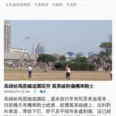
強門禁管制，警方也會加強巡邏。
永達技術學院
屏東縣
縣府
居民
...
高雄哈瑪星鐵道園區旁 風箏線割傷機車騎士
2026/2/11 12:34
|
地方
高雄哈瑪星鐵道園區，週末假日常有民眾來放風箏，
但前幾天有機車騎士經過，卻遭風箏線纏上、拉到對
向車道，導致下巴、脖子及手指等多處割傷。這已經