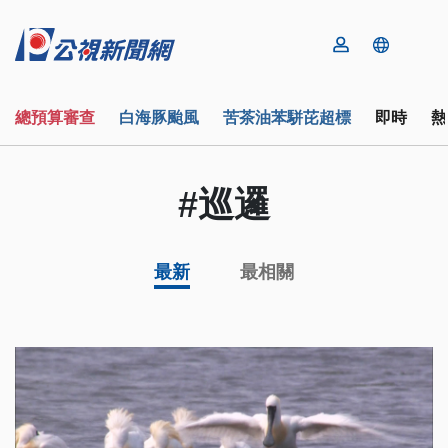
總預算審查
白海豚颱風
苦茶油苯駢芘超標
即時
熱
#巡邏
最新
最相關